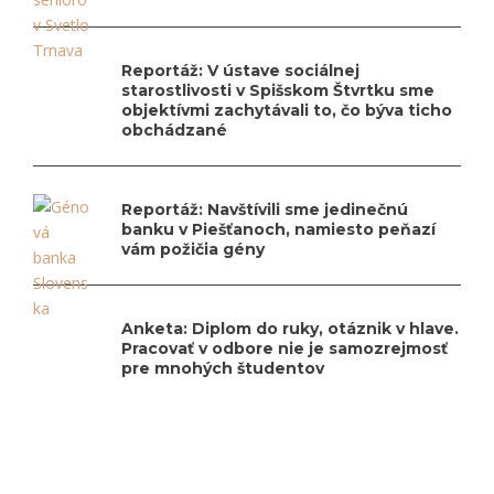
Reportáž: V ústave sociálnej
starostlivosti v Spišskom Štvrtku sme
objektívmi zachytávali to, čo býva ticho
obchádzané
Reportáž: Navštívili sme jedinečnú
banku v Piešťanoch, namiesto peňazí
vám požičia gény
Anketa: Diplom do ruky, otáznik v hlave.
Pracovať v odbore nie je samozrejmosť
pre mnohých študentov