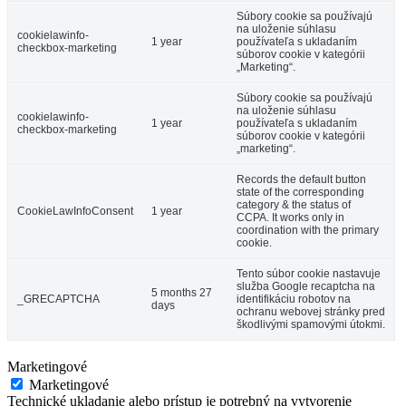
Súbory cookie sa používajú
na uloženie súhlasu
cookielawinfo-
1 year
používateľa s ukladaním
checkbox-marketing
súborov cookie v kategórii
„Marketing“.
Súbory cookie sa používajú
na uloženie súhlasu
cookielawinfo-
1 year
používateľa s ukladaním
checkbox-marketing
súborov cookie v kategórii
„marketing“.
Records the default button
state of the corresponding
category & the status of
CookieLawInfoConsent
1 year
CCPA. It works only in
coordination with the primary
cookie.
Tento súbor cookie nastavuje
služba Google recaptcha na
5 months 27
_GRECAPTCHA
identifikáciu robotov na
days
ochranu webovej stránky pred
škodlivými spamovými útokmi.
Marketingové
Marketingové
Technické ukladanie alebo prístup je potrebný na vytvorenie