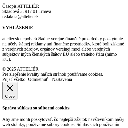
Časopis ATTELIÉR
Skladová 3, 917 01 Trnava
redakcia@attelier.sk
VYHLÁSENIE
attelier.sk nepoberá žiadne verejné finančné prostriedky poskytnuté
na účely štátnej reklamy ani finančné prostriedky, ktoré boli získané
z verejných zdrojov, orgánov verejnej moci alebo verejných
subjektov iných členských štátov EÚ alebo tretieho štátu (mimo
EÚ).
© 2025 ATTELIÉR
Pre zlepšenie kvality našich stránok používame cookies.
Prijať všetko
Odmietnuť
Nastavenia
Close
Správa súhlasu so súbormi cookies
Aby sme mohli poskytovať, čo najlepší zážitok návštevníkom našej
web stránky, používame súbory cookies. Súhlas s ich používaním