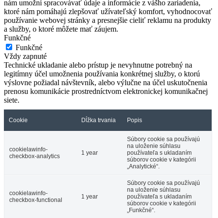
nám umožní spracovávať údaje a informácie z vášho zariadenia,
ktoré nám pomáhajú zlepšovať užívateľský komfort, vyhodnocovať
používanie webovej stránky a presnejšie cieliť reklamu na produkty
a služby, o ktoré môžete mať záujem.
Funkčné
Funkčné
Vždy zapnuté
Technické ukladanie alebo prístup je nevyhnutne potrebný na
legitímny účel umožnenia používania konkrétnej služby, o ktorú
výslovne požiadal návštevník, alebo výlučne na účel uskutočnenia
prenosu komunikácie prostredníctvom elektronickej komunikačnej
siete.
Cookie
Dĺžka trvania
Popis
Súbory cookie sa používajú
na uloženie súhlasu
cookielawinfo-
1 year
používateľa s ukladaním
checkbox-analytics
súborov cookie v kategórii
„Analytické“.
Súbory cookie sa používajú
na uloženie súhlasu
cookielawinfo-
1 year
používateľa s ukladaním
checkbox-functional
súborov cookie v kategórii
„Funkčné“.