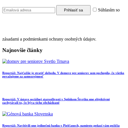
Súhlasím so
zásadami a podmienkami ochrany osobných údajov.
Najnovšie články
Reportáž: Najťažšie je stratiť slobodu. V domove pre seniorov som pochopila, čo všetko
považujeme za samozrejmosť
Reportáž: V ústave sociálnej starostlivosti v Spišskom Štvrtku sme objektívmi
zachytávali to, čo býva ticho obchádzané
Reportáž: Navštívili sme jedinečnú banku v Piešťanoch, namiesto peňazí vám požičia