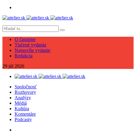
O časopise
Tlačené vydania
Najnovšie vydanie
Redakcia
29
júl
2026
Spoločnosť
Rozhovory
Analýzy
Médiá
Kultúra
Komentáre
Podcasty