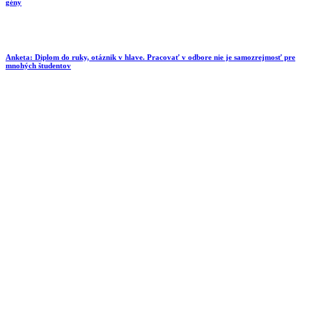
gény
Anketa: Diplom do ruky, otáznik v hlave. Pracovať v odbore nie je samozrejmosť pre
mnohých študentov