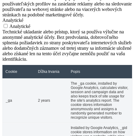
používateľských profilov na zasielanie reklamy alebo na sledovanie
používateľa na webovej stránke alebo na viacerých webových
stránkach na podobné marketingové účely.
Analytické
Analytické
Technické ukladanie alebo prístup, ktorý sa používa výlučne na
anonymné analytické účely. Bez predvolania, dobrovoľného
splnenia požiadaviek zo strany poskytovateľa internetových služieb
alebo dodatočných záznamov od tretej strany sa informácie uložené
alebo získané len na tento účel zvyčajne nemôžu použiť na vašu
identifikáciu.
Cookie
Dĺžka trvania
Popis
The _ga cookie, installed by
Google Analytics, calculates visitor,
session and campaign data and
also keeps track of site usage for
_ga
2 years
the site's analytics report. The
cookie stores information
anonymously and assigns a
randomly generated number to
recognize unique visitors.
Installed by Google Analytics, _gid
cookie stores information on how