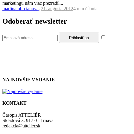
marketingu nám viac prezradil...
martina.obrcianova
,
21. augusta 2012
4 min
čítania
Odoberať newsletter
Súhlasím so
zásadami a podmienkami ochrany osobných údajov.
NAJNOVŠIE VYDANIE
KONTAKT
Časopis ATTELIÉR
Skladová 3, 917 01 Trnava
redakcia@attelier.sk