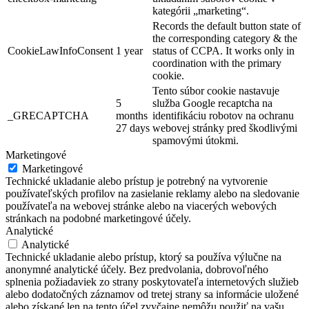
kategórii „marketing“.
Records the default button state of
the corresponding category & the
CookieLawInfoConsent
1 year
status of CCPA. It works only in
coordination with the primary
cookie.
Tento súbor cookie nastavuje
5
služba Google recaptcha na
_GRECAPTCHA
months
identifikáciu robotov na ochranu
27 days
webovej stránky pred škodlivými
spamovými útokmi.
Marketingové
Marketingové
Technické ukladanie alebo prístup je potrebný na vytvorenie
používateľských profilov na zasielanie reklamy alebo na sledovanie
používateľa na webovej stránke alebo na viacerých webových
stránkach na podobné marketingové účely.
Analytické
Analytické
Technické ukladanie alebo prístup, ktorý sa používa výlučne na
anonymné analytické účely. Bez predvolania, dobrovoľného
splnenia požiadaviek zo strany poskytovateľa internetových služieb
alebo dodatočných záznamov od tretej strany sa informácie uložené
alebo získané len na tento účel zvyčajne nemôžu použiť na vašu