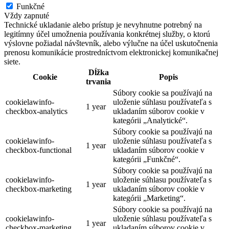
Funkčné
Vždy zapnuté
Technické ukladanie alebo prístup je nevyhnutne potrebný na
legitímny účel umožnenia používania konkrétnej služby, o ktorú
výslovne požiadal návštevník, alebo výlučne na účel uskutočnenia
prenosu komunikácie prostredníctvom elektronickej komunikačnej
siete.
Dĺžka
Cookie
Popis
trvania
Súbory cookie sa používajú na
cookielawinfo-
uloženie súhlasu používateľa s
1 year
checkbox-analytics
ukladaním súborov cookie v
kategórii „Analytické“.
Súbory cookie sa používajú na
cookielawinfo-
uloženie súhlasu používateľa s
1 year
checkbox-functional
ukladaním súborov cookie v
kategórii „Funkčné“.
Súbory cookie sa používajú na
cookielawinfo-
uloženie súhlasu používateľa s
1 year
checkbox-marketing
ukladaním súborov cookie v
kategórii „Marketing“.
Súbory cookie sa používajú na
cookielawinfo-
uloženie súhlasu používateľa s
1 year
checkbox-marketing
ukladaním súborov cookie v