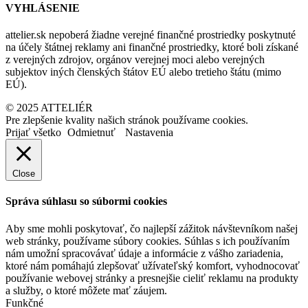
VYHLÁSENIE
attelier.sk nepoberá žiadne verejné finančné prostriedky poskytnuté
na účely štátnej reklamy ani finančné prostriedky, ktoré boli získané
z verejných zdrojov, orgánov verejnej moci alebo verejných
subjektov iných členských štátov EÚ alebo tretieho štátu (mimo
EÚ).
© 2025 ATTELIÉR
Pre zlepšenie kvality našich stránok používame cookies.
Prijať všetko
Odmietnuť
Nastavenia
Close
Správa súhlasu so súbormi cookies
Aby sme mohli poskytovať, čo najlepší zážitok návštevníkom našej
web stránky, používame súbory cookies. Súhlas s ich používaním
nám umožní spracovávať údaje a informácie z vášho zariadenia,
ktoré nám pomáhajú zlepšovať užívateľský komfort, vyhodnocovať
používanie webovej stránky a presnejšie cieliť reklamu na produkty
a služby, o ktoré môžete mať záujem.
Funkčné