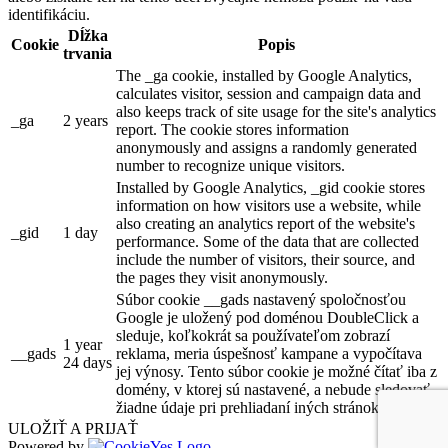
identifikáciu.
Dĺžka
Cookie
Popis
trvania
The _ga cookie, installed by Google Analytics,
calculates visitor, session and campaign data and
also keeps track of site usage for the site's analytics
_ga
2 years
report. The cookie stores information
anonymously and assigns a randomly generated
number to recognize unique visitors.
Installed by Google Analytics, _gid cookie stores
information on how visitors use a website, while
also creating an analytics report of the website's
_gid
1 day
performance. Some of the data that are collected
include the number of visitors, their source, and
the pages they visit anonymously.
Súbor cookie __gads nastavený spoločnosťou
Google je uložený pod doménou DoubleClick a
sleduje, koľkokrát sa používateľom zobrazí
1 year
__gads
reklama, meria úspešnosť kampane a vypočítava
24 days
jej výnosy. Tento súbor cookie je možné čítať iba z
domény, v ktorej sú nastavené, a nebude sledovať
žiadne údaje pri prehliadaní iných stránok.
ULOŽIŤ A PRIJAŤ
Powered by