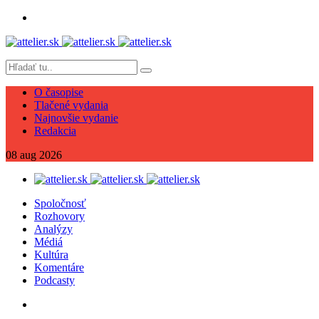
O časopise
Tlačené vydania
Najnovšie vydanie
Redakcia
08
aug
2026
Spoločnosť
Rozhovory
Analýzy
Médiá
Kultúra
Komentáre
Podcasty