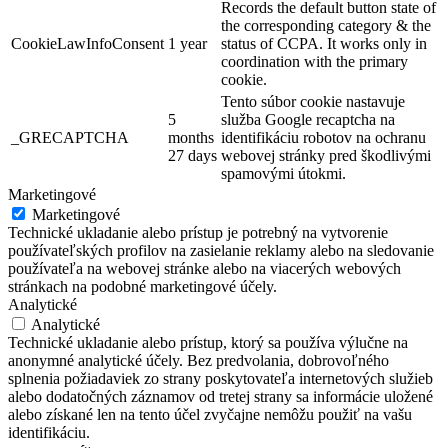
Records the default button state of
the corresponding category & the
CookieLawInfoConsent
1 year
status of CCPA. It works only in
coordination with the primary
cookie.
Tento súbor cookie nastavuje
5
služba Google recaptcha na
_GRECAPTCHA
months
identifikáciu robotov na ochranu
27 days
webovej stránky pred škodlivými
spamovými útokmi.
Marketingové
Marketingové
Technické ukladanie alebo prístup je potrebný na vytvorenie
používateľských profilov na zasielanie reklamy alebo na sledovanie
používateľa na webovej stránke alebo na viacerých webových
stránkach na podobné marketingové účely.
Analytické
Analytické
Technické ukladanie alebo prístup, ktorý sa používa výlučne na
anonymné analytické účely. Bez predvolania, dobrovoľného
splnenia požiadaviek zo strany poskytovateľa internetových služieb
alebo dodatočných záznamov od tretej strany sa informácie uložené
alebo získané len na tento účel zvyčajne nemôžu použiť na vašu
identifikáciu.