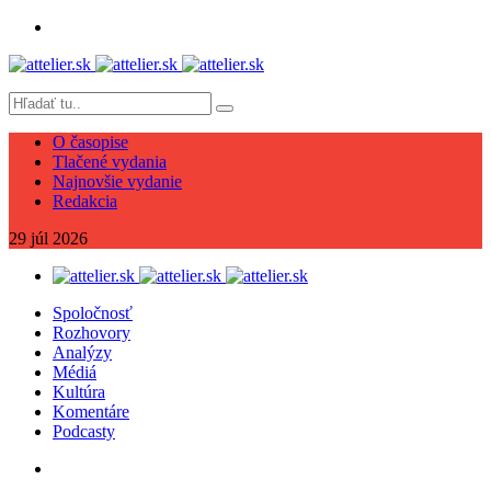
O časopise
Tlačené vydania
Najnovšie vydanie
Redakcia
29
júl
2026
Spoločnosť
Rozhovory
Analýzy
Médiá
Kultúra
Komentáre
Podcasty