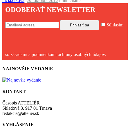
lucia.cikova
,
29. októbra 2012
1 min
čítania
ODOBERAŤ NEWSLETTER
Súhlasím
so zásadami a podmienkami ochrany osobných údajov.
NAJNOVŠIE VYDANIE
KONTAKT
Časopis ATTELIÉR
Skladová 3, 917 01 Trnava
redakcia@attelier.sk
VYHLÁSENIE