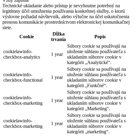
Vždy zapnuté
Technické ukladanie alebo prístup je nevyhnutne potrebný na
legitímny účel umožnenia používania konkrétnej služby, o ktorú
výslovne požiadal návštevník, alebo výlučne na účel uskutočnenia
prenosu komunikácie prostredníctvom elektronickej komunikačnej
siete.
Dĺžka
Cookie
Popis
trvania
Súbory cookie sa používajú na
cookielawinfo-
uloženie súhlasu používateľa s
1 year
checkbox-analytics
ukladaním súborov cookie v
kategórii „Analytické“.
Súbory cookie sa používajú na
cookielawinfo-
uloženie súhlasu používateľa s
1 year
checkbox-functional
ukladaním súborov cookie v
kategórii „Funkčné“.
Súbory cookie sa používajú na
cookielawinfo-
uloženie súhlasu používateľa s
1 year
checkbox-marketing
ukladaním súborov cookie v
kategórii „Marketing“.
Súbory cookie sa používajú na
cookielawinfo-
uloženie súhlasu používateľa s
1 year
checkbox-marketing
ukladaním súborov cookie v
kategórii „marketing“.