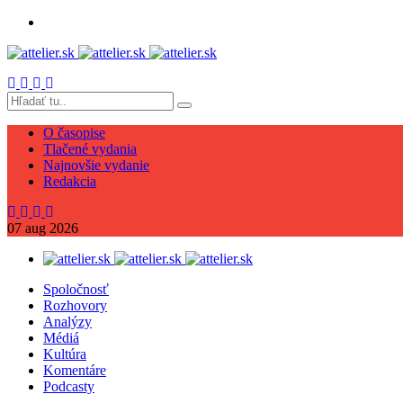
O časopise
Tlačené vydania
Najnovšie vydanie
Redakcia
07
aug
2026
Spoločnosť
Rozhovory
Analýzy
Médiá
Kultúra
Komentáre
Podcasty