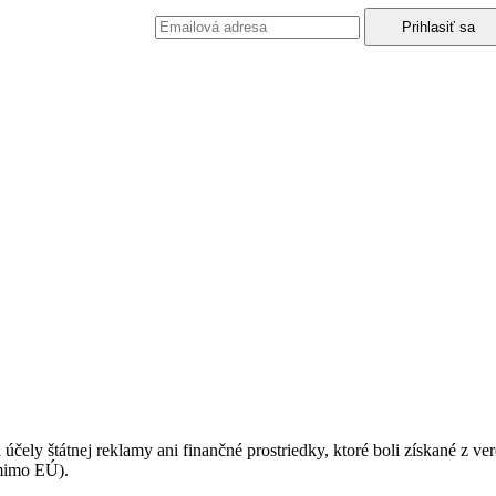
podmienkami ochrany osobných údajov.
 účely štátnej reklamy ani finančné prostriedky, ktoré boli získané z v
(mimo EÚ).