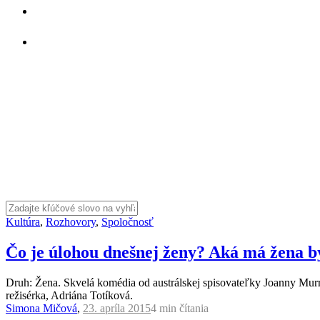
Kultúra
,
Rozhovory
,
Spoločnosť
Čo je úlohou dnešnej ženy? Aká má žena b
Druh: Žena. Skvelá komédia od austrálskej spisovateľky Joanny Murr
režisérka, Adriána Totíková.
Simona Mičová
,
23. apríla 2015
4 min
čítania