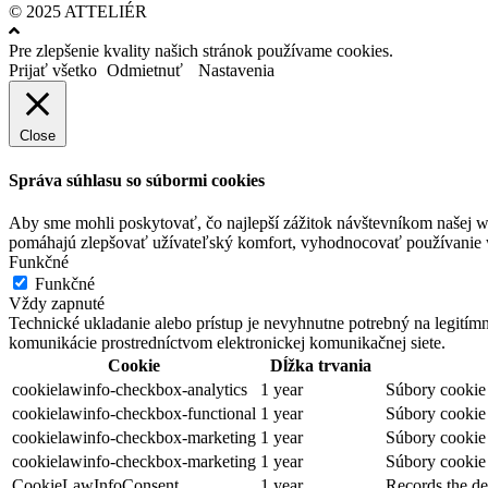
© 2025 ATTELIÉR
Pre zlepšenie kvality našich stránok používame cookies.
Prijať všetko
Odmietnuť
Nastavenia
Close
Správa súhlasu so súbormi cookies
Aby sme mohli poskytovať, čo najlepší zážitok návštevníkom našej w
pomáhajú zlepšovať užívateľský komfort, vyhodnocovať používanie we
Funkčné
Funkčné
Vždy zapnuté
Technické ukladanie alebo prístup je nevyhnutne potrebný na legitím
komunikácie prostredníctvom elektronickej komunikačnej siete.
Cookie
Dĺžka trvania
cookielawinfo-checkbox-analytics
1 year
Súbory cookie 
cookielawinfo-checkbox-functional
1 year
Súbory cookie 
cookielawinfo-checkbox-marketing
1 year
Súbory cookie 
cookielawinfo-checkbox-marketing
1 year
Súbory cookie 
CookieLawInfoConsent
1 year
Records the de