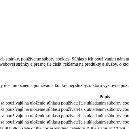
eb stránky, používame súbory cookies. Súhlas s ich používaním nám um
bovej stránky a presnejšie cieliť reklamu na produkty a služby, o kt
ny účel umožnenia používania konkrétnej služby, o ktorú výslovne poži
Popis
sa používajú na uloženie súhlasu používateľa s ukladaním súborov cook
sa používajú na uloženie súhlasu používateľa s ukladaním súborov coo
sa používajú na uloženie súhlasu používateľa s ukladaním súborov coo
sa používajú na uloženie súhlasu používateľa s ukladaním súborov cook
fault button state of the corresponding category & the status of CCPA. 