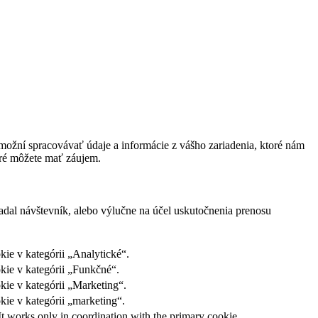
ožní spracovávať údaje a informácie z vášho zariadenia, ktoré nám
oré môžete mať záujem.
adal návštevník, alebo výlučne na účel uskutočnenia prenosu
ie v kategórii „Analytické“.
kie v kategórii „Funkčné“.
kie v kategórii „Marketing“.
ie v kategórii „marketing“.
It works only in coordination with the primary cookie.