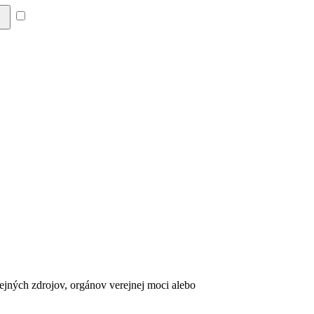
Súhlasím so zásadami a
erejných zdrojov, orgánov verejnej moci alebo