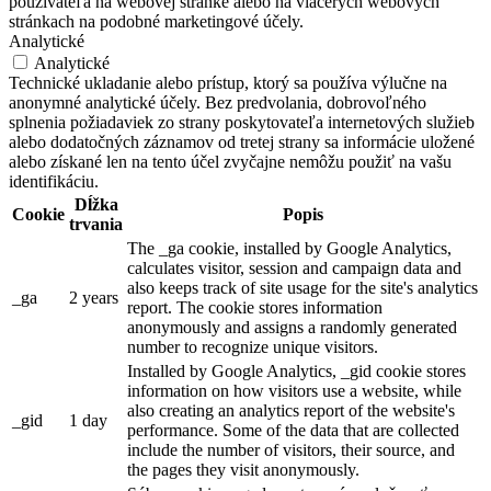
používateľa na webovej stránke alebo na viacerých webových
stránkach na podobné marketingové účely.
Analytické
Analytické
Technické ukladanie alebo prístup, ktorý sa používa výlučne na
anonymné analytické účely. Bez predvolania, dobrovoľného
splnenia požiadaviek zo strany poskytovateľa internetových služieb
alebo dodatočných záznamov od tretej strany sa informácie uložené
alebo získané len na tento účel zvyčajne nemôžu použiť na vašu
identifikáciu.
Dĺžka
Cookie
Popis
trvania
The _ga cookie, installed by Google Analytics,
calculates visitor, session and campaign data and
also keeps track of site usage for the site's analytics
_ga
2 years
report. The cookie stores information
anonymously and assigns a randomly generated
number to recognize unique visitors.
Installed by Google Analytics, _gid cookie stores
information on how visitors use a website, while
also creating an analytics report of the website's
_gid
1 day
performance. Some of the data that are collected
include the number of visitors, their source, and
the pages they visit anonymously.