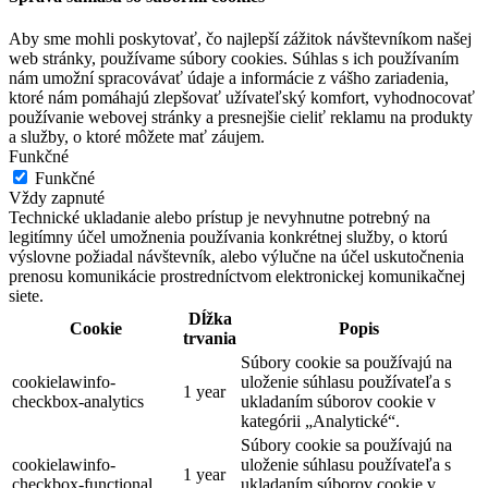
Aby sme mohli poskytovať, čo najlepší zážitok návštevníkom našej
web stránky, používame súbory cookies. Súhlas s ich používaním
nám umožní spracovávať údaje a informácie z vášho zariadenia,
ktoré nám pomáhajú zlepšovať užívateľský komfort, vyhodnocovať
používanie webovej stránky a presnejšie cieliť reklamu na produkty
a služby, o ktoré môžete mať záujem.
Funkčné
Funkčné
Vždy zapnuté
Technické ukladanie alebo prístup je nevyhnutne potrebný na
legitímny účel umožnenia používania konkrétnej služby, o ktorú
výslovne požiadal návštevník, alebo výlučne na účel uskutočnenia
prenosu komunikácie prostredníctvom elektronickej komunikačnej
siete.
Dĺžka
Cookie
Popis
trvania
Súbory cookie sa používajú na
cookielawinfo-
uloženie súhlasu používateľa s
1 year
checkbox-analytics
ukladaním súborov cookie v
kategórii „Analytické“.
Súbory cookie sa používajú na
cookielawinfo-
uloženie súhlasu používateľa s
1 year
checkbox-functional
ukladaním súborov cookie v