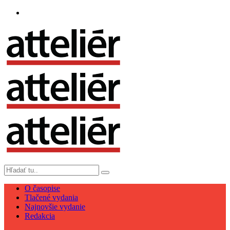
O časopise
Tlačené vydania
Najnovšie vydanie
Redakcia