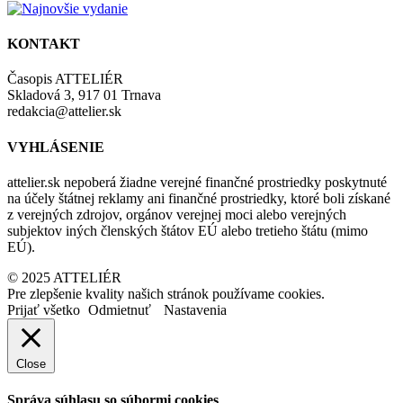
KONTAKT
Časopis ATTELIÉR
Skladová 3, 917 01 Trnava
redakcia@attelier.sk
VYHLÁSENIE
attelier.sk nepoberá žiadne verejné finančné prostriedky poskytnuté
na účely štátnej reklamy ani finančné prostriedky, ktoré boli získané
z verejných zdrojov, orgánov verejnej moci alebo verejných
subjektov iných členských štátov EÚ alebo tretieho štátu (mimo
EÚ).
© 2025 ATTELIÉR
Pre zlepšenie kvality našich stránok používame cookies.
Prijať všetko
Odmietnuť
Nastavenia
Close
Správa súhlasu so súbormi cookies