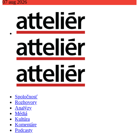
07
aug
2026
Spoločnosť
Rozhovory
Analýzy
Médiá
Kultúra
Komentáre
Podcasty