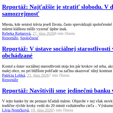
Reportáž: Najťažšie je stratiť slobodu. V
samozrejmosť
Miesta, kde seniori trávia jeseň života, často sprevádzajú spoločensk
múrmi kláštora môže vyzerať úplne inak.
Rebeka Rajtarová
,
27. júna 2026
8 min
čítania
Reportáže
,
Spoločnosť
Reportáž: V ústave sociálnej starostlivosti
obchádzané
Kostol a ústav sociálnej starostlivosti stoja len pár krokov od seba,
malej obce, no pri bližšom pohľade sa začína ukazovať silný kontrast
Patrícia Lehká
,
23. júna 2026
7 min
čítania
Reportáže
Reportáž: Navštívili sme jedinečnú banku 
V tejto banke by ste peniaze hľadali márne. Objavíte v nej však stov
tradične rýchle kroky vedú do 20 minút vzdialeného cieľa – Výskumné
Lívia Nemčková
,
19. júna 2026
5 min
čítania