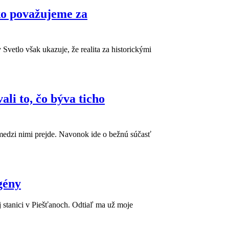
tko považujeme za
Svetlo však ukazuje, že realita za historickými
ali to, čo býva ticho
ď medzi nimi prejde. Navonok ide o bežnú súčasť
gény
j stanici v Piešťanoch. Odtiaľ ma už moje