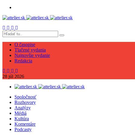
O časopise
Tlačené vydania
Najnovšie vydanie
Redakcia
28
júl
2026
Spoločnosť
Rozhovory
Analýzy
Médiá
Kultúra
Komentáre
Podcasty