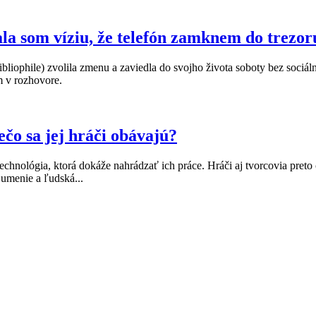
la som víziu, že telefón zamknem do trezor
bliophile) zvolila zmenu a zaviedla do svojho života soboty bez sociáln
m v rozhovore.
ečo sa jej hráči obávajú?
hnológia, ktorá dokáže nahrádzať ich práce. Hráči aj tvorcovia preto čor
 umenie a ľudská...