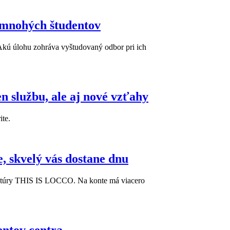
e mnohých študentov
 Akú úlohu zohráva vyštudovaný odbor pri ich
 službu, ale aj nové vzťahy
ite.
, skvelý vás dostane dnu
gentúry THIS IS LOCCO. Na konte má viacero
ientov centra