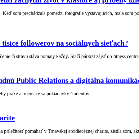
. Keď som prechádzala pomedzi fotografie vystavujúcich, mala som poc
tisíce followerov na sociálnych sieťach?
nie či stravu stáva pomaly každý. Stačí párkrát zájsť do fitness centra
ú Public Relations a digitálna komuniká
eby praxe aj meniace sa požiadavky študentov.
arite
 príležitosť pomáhať v Trnavskej arcidiecéznej charite, zistila som, a