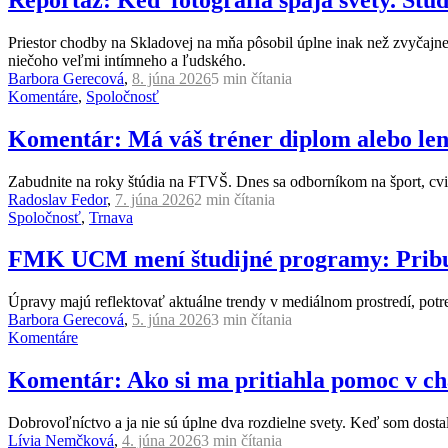
Priestor chodby na Skladovej na mňa pôsobil úplne inak než zvyčajne
niečoho veľmi intímneho a ľudského.
Barbora Gerecová
,
8. júna 2026
5 min
čítania
Komentáre
,
Spoločnosť
Komentár: Má váš tréner diplom alebo len 
Zabudnite na roky štúdia na FTVŠ. Dnes sa odborníkom na šport, cviče
Radoslav Fedor
,
7. júna 2026
2 min
čítania
Spoločnosť
,
Trnava
FMK UCM mení študijné programy: Pribudn
Úpravy majú reflektovať aktuálne trendy v mediálnom prostredí, potr
Barbora Gerecová
,
5. júna 2026
3 min
čítania
Komentáre
Komentár: Ako si ma pritiahla pomoc v ch
Dobrovoľníctvo a ja nie sú úplne dva rozdielne svety. Keď som dostala
Lívia Nemčková
,
4. júna 2026
3 min
čítania