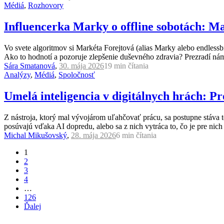
Médiá
,
Rozhovory
Influencerka Marky o offline sobotách: Ma
Vo svete algoritmov si Markéta Forejtová (alias Marky alebo endlessbi
Ako to hodnotí a pozoruje zlepšenie duševného zdravia? Prezradí ná
Sára Smatanová
,
30. mája 2026
19 min
čítania
Analýzy
,
Médiá
,
Spoločnosť
Umelá inteligencia v digitálnych hrách: Pr
Z nástroja, ktorý mal vývojárom uľahčovať prácu, sa postupne stáva tec
posúvajú vďaka AI dopredu, alebo sa z nich vytráca to, čo je pre nich
Michal Mikušovský
,
28. mája 2026
6 min
čítania
1
2
3
4
…
126
Ďalej