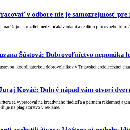
 Pracovať v odbore nie je samozrejmosť pr
ní narážajú na rozdiel medzi očakávaniami a realitou pracovného trhu.
?
zana Šústová: Dobrovoľníctvo neponúka len
ústovou, koordinátorkou dobrovoľníkov v Trnavskej arcidiecéznej char
 Juraj Kováč: Dobrý nápad vám otvorí dvere
tera sa vypracoval na kreatívneho riaditeľa a partnera reklamnej a
rňuje na plagiátorstvo v reklame.
nti zachytili život v kláštore aj príbehy kl