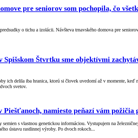
 domove pre seniorov som pochopila, čo vše
é predsudky o tichu a izolácii. Návšteva trnavského domova pre seniorov 
 v Spišskom Štvrtku sme objektívmi zachytáv
 akoby ich delila iba hranica, ktorú si človek uvedomí až v momente, ke
 dvoch svetov.
v Piešťanoch, namiesto peňazí vám požičia 
ky semien s vlastnou genetickou informáciou. Vystupujem na železnične
ho ústavu rastlinnej výroby. Po dvoch rokoch...