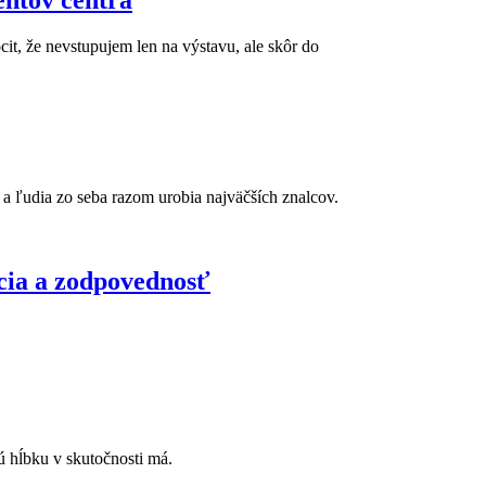
it, že nevstupujem len na výstavu, ale skôr do
 a ľudia zo seba razom urobia najväčších znalcov.
cia a zodpovednosť
kú hĺbku v skutočnosti má.