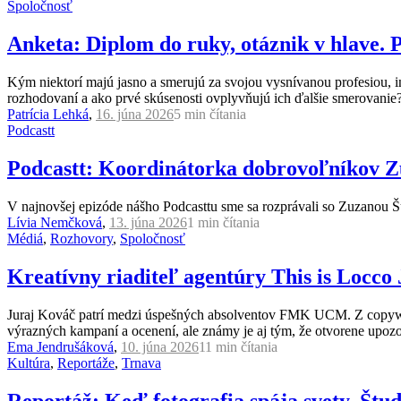
Spoločnosť
Anketa: Diplom do ruky, otáznik v hlave.
Kým niektorí majú jasno a smerujú za svojou vysnívanou profesiou, i
rozhodovaní a ako prvé skúsenosti ovplyvňujú ich ďalšie smerovanie
Patrícia Lehká
,
16. júna 2026
5 min
čítania
Podcastt
Podcastt: Koordinátorka dobrovoľníkov Zu
V najnovšej epizóde nášho Podcasttu sme sa rozprávali so Zuzanou Š
Lívia Nemčková
,
13. júna 2026
1 min
čítania
Médiá
,
Rozhovory
,
Spoločnosť
Kreatívny riaditeľ agentúry This is Locco
Juraj Kováč patrí medzi úspešných absolventov FMK UCM. Z copywri
výrazných kampaní a ocenení, ale známy je aj tým, že otvorene upozo
Ema Jendrušáková
,
10. júna 2026
11 min
čítania
Kultúra
,
Reportáže
,
Trnava
Reportáž: Keď fotografia spája svety. Štude