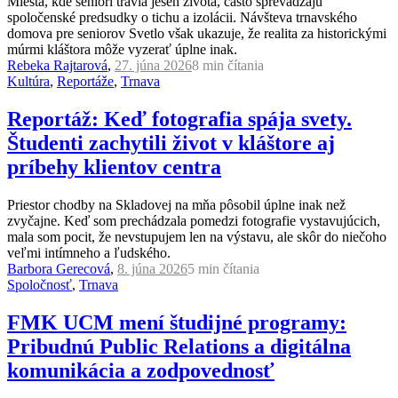
Miesta, kde seniori trávia jeseň života, často sprevádzajú
spoločenské predsudky o tichu a izolácii. Návšteva trnavského
domova pre seniorov Svetlo však ukazuje, že realita za historickými
múrmi kláštora môže vyzerať úplne inak.
Rebeka Rajtarová
,
27. júna 2026
8 min
čítania
Kultúra
,
Reportáže
,
Trnava
Reportáž: Keď fotografia spája svety.
Študenti zachytili život v kláštore aj
príbehy klientov centra
Priestor chodby na Skladovej na mňa pôsobil úplne inak než
zvyčajne. Keď som prechádzala pomedzi fotografie vystavujúcich,
mala som pocit, že nevstupujem len na výstavu, ale skôr do niečoho
veľmi intímneho a ľudského.
Barbora Gerecová
,
8. júna 2026
5 min
čítania
Spoločnosť
,
Trnava
FMK UCM mení študijné programy:
Pribudnú Public Relations a digitálna
komunikácia a zodpovednosť