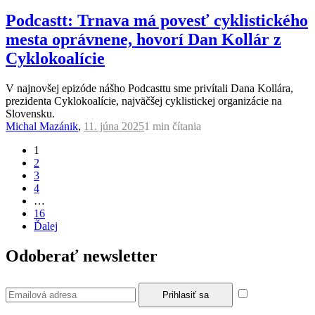
Podcastt: Trnava má povesť cyklistického
mesta oprávnene, hovorí Dan Kollár z
Cyklokoalície
V najnovšej epizóde nášho Podcasttu sme privítali Dana Kollára,
prezidenta Cyklokoalície, najväčšej cyklistickej organizácie na
Slovensku.
Michal Mazánik
,
11. júna 2025
1 min
čítania
1
2
3
4
…
16
Ďalej
Odoberať newsletter
Súhlasím so