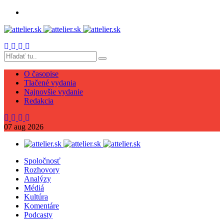
O časopise
Tlačené vydania
Najnovšie vydanie
Redakcia
07
aug
2026
Spoločnosť
Rozhovory
Analýzy
Médiá
Kultúra
Komentáre
Podcasty