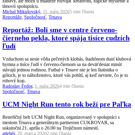
zábavy, ale môžu u mládeže rozvíjať kreativitu, logické myslenie a
tímovú spoluprácu.
Michal Mikušovský
,
11. mája 2026
5 min
čítania
Reportáže
,
Spoločnosť
,
Trnava
Reportáž: Boli sme v centre červeno-
čierneho pekla, ktoré spája tisíce cudzích
ľudí
Vzduchom sa nesie vôňa pečených klobás, štadiónom duní klubová
hymna a tisíce ľudí v červeno-čiernom sa na deväťdesiat minút
stávajú jednou rodinou. Futbal v Trnave nie je len štatistika o
góloch, je to náboženstvo, ktoré vás pohltí, aj keď neviete, čo je to
rohový kop.
Radoslav Fedor
,
1. mája 2026
4 min
čítania
Spoločnosť
,
Trnava
UCM Night Run tento rok beží pre Paľka
Benefičný beh UCM Night Run, organizovaný v spolupráci s
mestom Trnava a generálnym partnerom CUKROVAR, sa
uskutoční 21. apríla o 20.00 na Trojičnom námestí.
atteliér
,
20. marca 2026
2 min
čítania