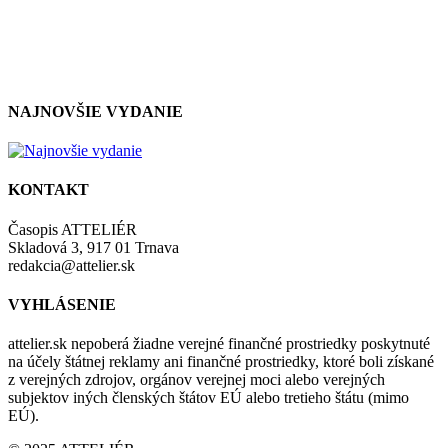
zásadami a podmienkami ochrany osobných údajov.
NAJNOVŠIE VYDANIE
KONTAKT
Časopis ATTELIÉR
Skladová 3, 917 01 Trnava
redakcia@attelier.sk
VYHLÁSENIE
attelier.sk nepoberá žiadne verejné finančné prostriedky poskytnuté
na účely štátnej reklamy ani finančné prostriedky, ktoré boli získané
z verejných zdrojov, orgánov verejnej moci alebo verejných
subjektov iných členských štátov EÚ alebo tretieho štátu (mimo
EÚ).