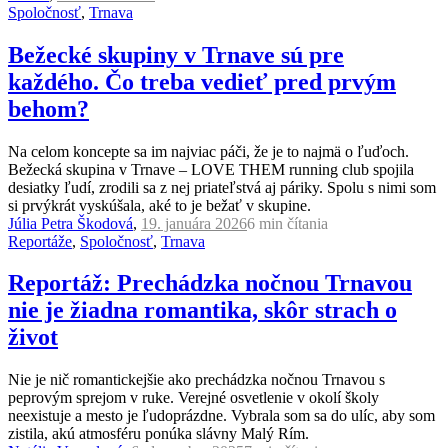
Spoločnosť
,
Trnava
Bežecké skupiny v Trnave sú pre
každého. Čo treba vedieť pred prvým
behom?
Na celom koncepte sa im najviac páči, že je to najmä o ľuďoch.
Bežecká skupina v Trnave – LOVE THEM running club spojila
desiatky ľudí, zrodili sa z nej priateľstvá aj páriky. Spolu s nimi som
si prvýkrát vyskúšala, aké to je bežať v skupine.
Júlia Petra Škodová
,
19. januára 2026
6 min
čítania
Reportáže
,
Spoločnosť
,
Trnava
Reportáž: Prechádzka nočnou Trnavou
nie je žiadna romantika, skôr strach o
život
Nie je nič romantickejšie ako prechádzka nočnou Trnavou s
peprovým sprejom v ruke. Verejné osvetlenie v okolí školy
neexistuje a mesto je ľudoprázdne. Vybrala som sa do ulíc, aby som
zistila, akú atmosféru ponúka slávny Malý Rím.