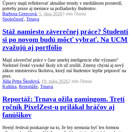
Úpravy majú reflektovať aktuálne trendy v mediálnom prostredí,
potreby praxe aj meniace sa požiadavky študentov.
Barbora Gerecová
,
5. júna 2026
3 min
čítania
Spoločnosť
,
Trnava
Stáž namiesto záverečnej práce? Študenti
si po novom budú môcť vybrať. Na UCM
zvažujú aj portfólio
Majú záverečné práce v čase umelej inteligencie ešte význam?
Niektoré české vysoké školy ich už zrušili. Zmeny chystá aj nový
zákon ministerstva školstva, ktorý má študentov lepšie pripraviť na
prax.
Júlia Petra Škodová
,
19. mája 2026
2 min
čítania
Kultúra
,
Reportáže
,
Trnava
Reportáž: Trnava ožila gamingom. Tretí
ročník PixelZest-u prilákal hráčov aj
fanúšikov
Herný festival poukazuje na to, že hry nemusia byť len formou