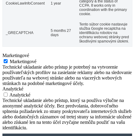
category & the status of
CookieLawInfoConsent
1 year
CCPA. It works only in
coordination with the primary
cookie.
Tento súbor cookie nastavuje
služba Google recaptcha na
5 months 27
_GRECAPTCHA
identifikáciu robotov na
days
ochranu webovej stránky pred
škodlivými spamovými útokmi.
Marketingové
Marketingové
Technické ukladanie alebo prístup je potrebný na vytvorenie
používateľských profilov na zasielanie reklamy alebo na sledovanie
používateľa na webovej stránke alebo na viacerých webových
stránkach na podobné marketingové účely.
Analytické
Analytické
Technické ukladanie alebo prístup, ktorý sa používa výlučne na
anonymné analytické účely. Bez predvolania, dobrovoľného
splnenia požiadaviek zo strany poskytovateľa internetových služieb
alebo dodatočných záznamov od tretej strany sa informácie uložené
alebo získané len na tento účel zvyčajne nemôžu použiť na vašu
identifikáciu.