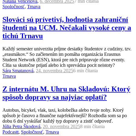
Natália Vencelová
,
6. decembra 2025
7 min
čítania
Spoločnosť
,
Trnava
Slováci sú prívetiví, hodnotia zahraniční
študenti na UCM. Nečakali vysoké ceny a
tichú Trnavu
Každý semester univerzita príjme desiatky študentov z cudziny, tzv.
„erasmákov.“ So začlenením im pomáha organizácia Erasmus
Student Network (ESN), ktorá pre nich pripravuje rôzne eventy.
Cítia sa skutočne prijatí alebo ich sprevádza pocit neistoty?
Sára Smatanová
,
24. novembra 2025
6 min
čítania
Trnava
Z internátu M. Uhru na Skladovú: Ktorý
spôsob dopravy sa najviac oplatí?
Autobus, bicykel, vlak, taxi, kolobežka alebo tvoje nohy. Ktorý
spôsob je časovo a finančne najefektívnejší? Rozhodla som sa po
dobu 6 dní vyskúšať každý typ dopravy a zistiť odpoveď.
Júlia Petra Škodová
,
20. novembra 2025
8 min
čítania
Podcastt
,
Spoločnosť
,
Trnava