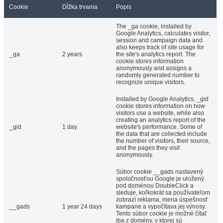
Cookie
Dĺžka trvania
Popis
The _ga cookie, installed by
Google Analytics, calculates visitor,
session and campaign data and
also keeps track of site usage for
_ga
2 years
the site's analytics report. The
cookie stores information
anonymously and assigns a
randomly generated number to
recognize unique visitors.
Installed by Google Analytics, _gid
cookie stores information on how
visitors use a website, while also
creating an analytics report of the
_gid
1 day
website's performance. Some of
the data that are collected include
the number of visitors, their source,
and the pages they visit
anonymously.
Súbor cookie __gads nastavený
spoločnosťou Google je uložený
pod doménou DoubleClick a
sleduje, koľkokrát sa používateľom
zobrazí reklama, meria úspešnosť
__gads
1 year 24 days
kampane a vypočítava jej výnosy.
Tento súbor cookie je možné čítať
iba z domény, v ktorej sú