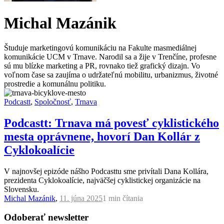
Michal Mazánik
Študuje marketingovú komunikáciu na Fakulte masmediálnej
komunikácie UCM v Trnave. Narodil sa a žije v Trenčíne, profesne
sú mu blízke marketing a PR, rovnako tiež grafický dizajn. Vo
voľnom čase sa zaujíma o udržateľnú mobilitu, urbanizmus, životné
prostredie a komunálnu politiku.
Podcastt
,
Spoločnosť
,
Trnava
Podcastt: Trnava má povesť cyklistického
mesta oprávnene, hovorí Dan Kollár z
Cyklokoalície
V najnovšej epizóde nášho Podcasttu sme privítali Dana Kollára,
prezidenta Cyklokoalície, najväčšej cyklistickej organizácie na
Slovensku.
Michal Mazánik
,
11. júna 2025
1 min
čítania
Odoberať newsletter