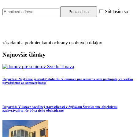
Súhlasím so
zásadami a podmienkami ochrany osobných údajov.
Najnovšie články
Reportáž: Najťažšie je stratiť slobodu. V domove pre seniorov som pochopila, čo všetko
považujeme za samozrejmosť
Reportáž: V ústave sociálnej starostlivosti v Spišskom Štvrtku sme objektívmi
zachytávali to, čo býva ticho obchádzané