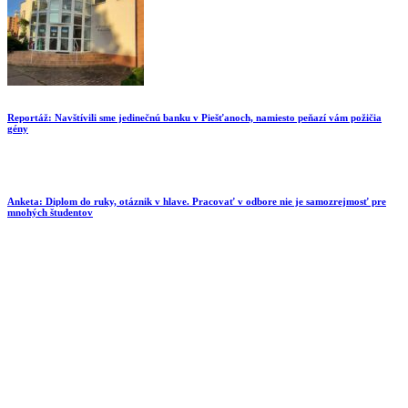
Reportáž: Navštívili sme jedinečnú banku v Piešťanoch, namiesto peňazí vám požičia
gény
Anketa: Diplom do ruky, otáznik v hlave. Pracovať v odbore nie je samozrejmosť pre
mnohých študentov