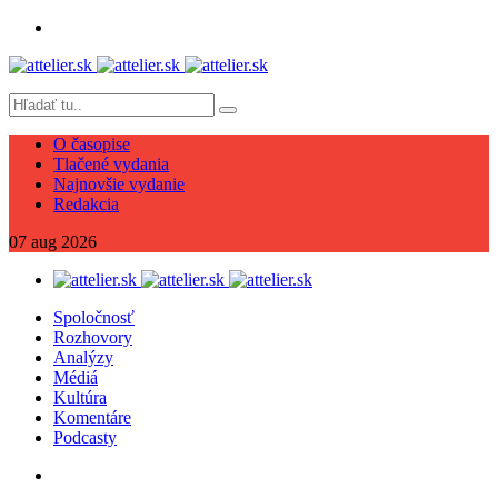
O časopise
Tlačené vydania
Najnovšie vydanie
Redakcia
07
aug
2026
Spoločnosť
Rozhovory
Analýzy
Médiá
Kultúra
Komentáre
Podcasty