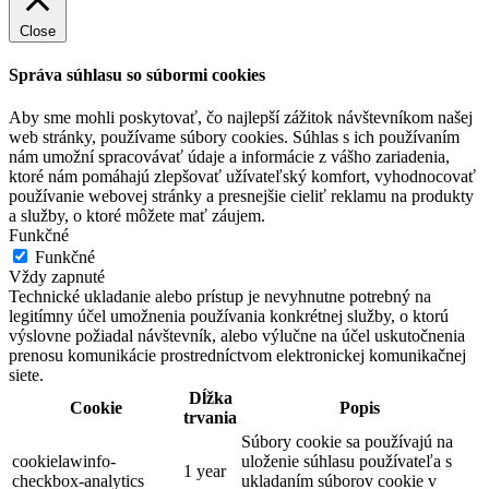
Close
Správa súhlasu so súbormi cookies
Aby sme mohli poskytovať, čo najlepší zážitok návštevníkom našej
web stránky, používame súbory cookies. Súhlas s ich používaním
nám umožní spracovávať údaje a informácie z vášho zariadenia,
ktoré nám pomáhajú zlepšovať užívateľský komfort, vyhodnocovať
používanie webovej stránky a presnejšie cieliť reklamu na produkty
a služby, o ktoré môžete mať záujem.
Funkčné
Funkčné
Vždy zapnuté
Technické ukladanie alebo prístup je nevyhnutne potrebný na
legitímny účel umožnenia používania konkrétnej služby, o ktorú
výslovne požiadal návštevník, alebo výlučne na účel uskutočnenia
prenosu komunikácie prostredníctvom elektronickej komunikačnej
siete.
Dĺžka
Cookie
Popis
trvania
Súbory cookie sa používajú na
cookielawinfo-
uloženie súhlasu používateľa s
1 year
checkbox-analytics
ukladaním súborov cookie v