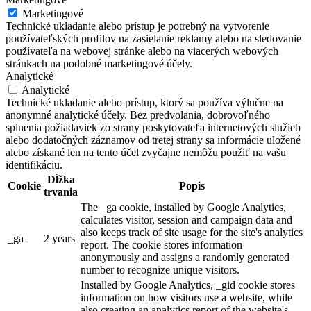
Marketingové
Technické ukladanie alebo prístup je potrebný na vytvorenie
používateľských profilov na zasielanie reklamy alebo na sledovanie
používateľa na webovej stránke alebo na viacerých webových
stránkach na podobné marketingové účely.
Analytické
Analytické
Technické ukladanie alebo prístup, ktorý sa používa výlučne na
anonymné analytické účely. Bez predvolania, dobrovoľného
splnenia požiadaviek zo strany poskytovateľa internetových služieb
alebo dodatočných záznamov od tretej strany sa informácie uložené
alebo získané len na tento účel zvyčajne nemôžu použiť na vašu
identifikáciu.
Dĺžka
Cookie
Popis
trvania
The _ga cookie, installed by Google Analytics,
calculates visitor, session and campaign data and
also keeps track of site usage for the site's analytics
_ga
2 years
report. The cookie stores information
anonymously and assigns a randomly generated
number to recognize unique visitors.
Installed by Google Analytics, _gid cookie stores
information on how visitors use a website, while
also creating an analytics report of the website's