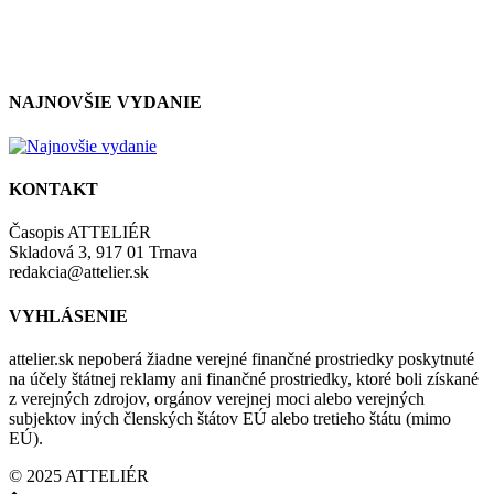
zásadami a podmienkami ochrany osobných údajov.
NAJNOVŠIE VYDANIE
KONTAKT
Časopis ATTELIÉR
Skladová 3, 917 01 Trnava
redakcia@attelier.sk
VYHLÁSENIE
attelier.sk nepoberá žiadne verejné finančné prostriedky poskytnuté
na účely štátnej reklamy ani finančné prostriedky, ktoré boli získané
z verejných zdrojov, orgánov verejnej moci alebo verejných
subjektov iných členských štátov EÚ alebo tretieho štátu (mimo
EÚ).
© 2025 ATTELIÉR