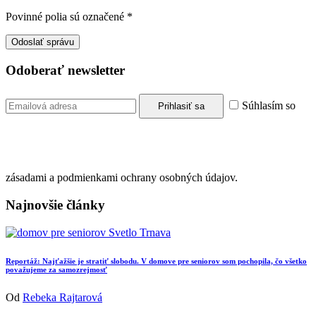
Povinné polia sú označené
*
Odoberať newsletter
Súhlasím so
zásadami a podmienkami ochrany osobných údajov.
Najnovšie články
Reportáž: Najťažšie je stratiť slobodu. V domove pre seniorov som pochopila, čo všetko
považujeme za samozrejmosť
Od
Rebeka Rajtarová