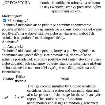
_GRECAPTCHA
months
identifikáciu robotov na ochranu
27 days
webovej stránky pred škodlivými
spamovými útokmi.
Marketingové
Marketingové
Technické ukladanie alebo prístup je potrebný na vytvorenie
používateľských profilov na zasielanie reklamy alebo na sledovanie
používateľa na webovej stránke alebo na viacerých webových
stránkach na podobné marketingové účely.
Analytické
Analytické
Technické ukladanie alebo prístup, ktorý sa používa výlučne na
anonymné analytické účely. Bez predvolania, dobrovoľného
splnenia požiadaviek zo strany poskytovateľa internetových služieb
alebo dodatočných záznamov od tretej strany sa informácie uložené
alebo získané len na tento účel zvyčajne nemôžu použiť na vašu
identifikáciu.
Dĺžka
Cookie
Popis
trvania
The _ga cookie, installed by Google Analytics,
calculates visitor, session and campaign data and
also keeps track of site usage for the site's analytics
_ga
2 years
report. The cookie stores information
anonymously and assigns a randomly generated