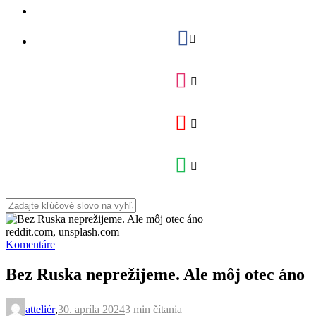
reddit.com, unsplash.com
Komentáre
Bez Ruska neprežijeme. Ale môj otec áno
atteliér
,
30. apríla 2024
3 min
čítania