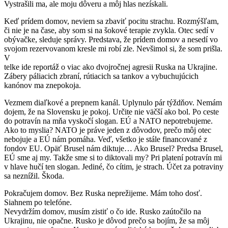
Vystrašili ma, ale moju dôveru a môj hlas nezískali.
Keď prídem domov, neviem sa zbaviť pocitu strachu. Rozmýšľam,
či nie je na čase, aby som si na šokové terapie zvykla. Otec sedí v
obývačke, sleduje správy. Predstava, že prídem domov a nesedí vo
svojom rezervovanom kresle mi robí zle. Nevšimol si, že som prišla.
V
telke ide reportáž o viac ako dvojročnej agresii Ruska na Ukrajine.
Zábery páliacich zbraní, rútiacich sa tankov a vybuchujúcich
kanónov ma znepokoja.
Vezmem diaľkové a prepnem kanál. Uplynulo pár týždňov. Nemám
dojem, že na Slovensku je pokoj. Určite nie väčší ako bol. Po ceste
do potravín na mňa vyskočí slogan. EÚ a NATO nepotrebujeme.
Ako to myslia? NATO je práve jeden z dôvodov, prečo môj otec
nebojuje a EÚ nám pomáha. Veď, všetko je stále financované z
fondov EU. Opäť Brusel nám diktuje… Ako Brusel? Predsa Brusel,
EÚ sme aj my. Takže sme si to diktovali my? Pri platení potravín mi
v hlave hučí ten slogan. Jediné, čo cítim, je strach. Účet za potraviny
sa neznížil. Škoda.
Pokračujem domov. Bez Ruska neprežijeme. Mám toho dosť.
Siahnem po telefóne.
Nevydržím domov, musím zistiť o čo ide. Rusko zaútočilo na
Ukrajinu, nie opačne. Rusko je dôvod prečo sa bojím, že sa môj