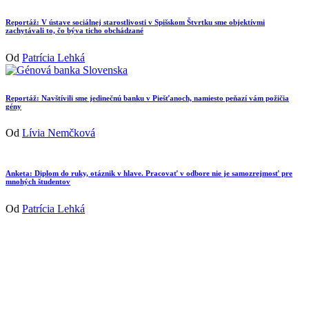
Reportáž: V ústave sociálnej starostlivosti v Spišskom Štvrtku sme objektívmi
zachytávali to, čo býva ticho obchádzané
Od
Patrícia Lehká
Reportáž: Navštívili sme jedinečnú banku v Piešťanoch, namiesto peňazí vám požičia
gény
Od
Lívia Nemčková
Anketa: Diplom do ruky, otáznik v hlave. Pracovať v odbore nie je samozrejmosť pre
mnohých študentov
Od
Patrícia Lehká