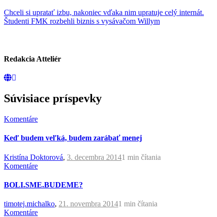
Chceli si upratať izbu, nakoniec vďaka nim upratuje celý internát.
Študenti FMK rozbehli biznis s vysávačom Willym
Redakcia Atteliér
Súvisiace príspevky
Komentáre
Keď budem veľká, budem zarábať menej
Kristína Doktorová
,
3. decembra 2014
1 min
čítania
Komentáre
BOLI.SME.BUDEME?
timotej.michalko
,
21. novembra 2014
1 min
čítania
Komentáre