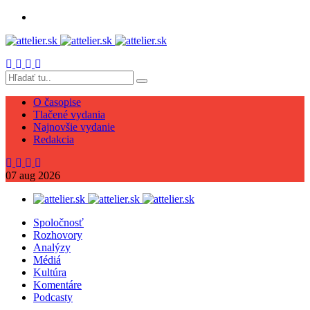
O časopise
Tlačené vydania
Najnovšie vydanie
Redakcia
07
aug
2026
Spoločnosť
Rozhovory
Analýzy
Médiá
Kultúra
Komentáre
Podcasty