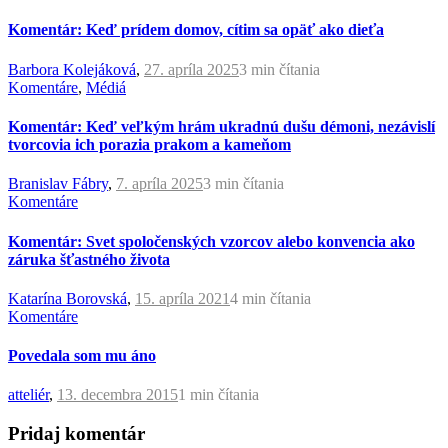
Komentár: Keď prídem domov, cítim sa opäť ako dieťa
Barbora Kolejáková
,
27. apríla 2025
3 min
čítania
Komentáre
,
Médiá
Komentár: Keď veľkým hrám ukradnú dušu démoni, nezávislí
tvorcovia ich porazia prakom a kameňom
Branislav Fábry
,
7. apríla 2025
3 min
čítania
Komentáre
Komentár: Svet spoločenských vzorcov alebo konvencia ako
záruka šťastného života
Katarína Borovská
,
15. apríla 2021
4 min
čítania
Komentáre
Povedala som mu áno
atteliér
,
13. decembra 2015
1 min
čítania
Pridaj komentár