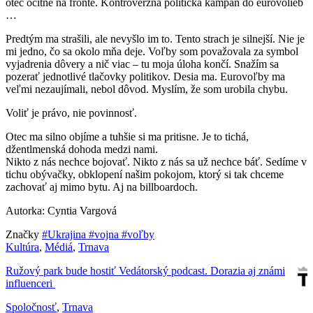
otec ocitne na fronte. Kontroverzná politická kampaň do eurovolieb
…
Predtým ma strašili, ale nevyšlo im to. Tento strach je silnejší. Nie je
mi jedno, čo sa okolo mňa deje. Voľby som považovala za symbol
vyjadrenia dôvery a nič viac – tu moja úloha končí. Snažím sa
pozerať jednotlivé tlačovky politikov. Desia ma. Eurovoľby ma
veľmi nezaujímali, nebol dôvod. Myslím, že som urobila chybu.
Voliť je právo, nie povinnosť.
Otec ma silno objíme a tuhšie si ma pritisne. Je to tichá,
džentlmenská dohoda medzi nami.
Nikto z nás nechce bojovať. Nikto z nás sa už nechce báť. Sedíme v
tichu obývačky, obklopení našim pokojom, ktorý si tak chceme
zachovať aj mimo bytu. Aj na billboardoch.
Autorka: Cyntia Vargová
Značky
#Ukrajina
#vojna
#voľby
Kultúra
,
Médiá
,
Trnava
Ružový park bude hostiť Vedátorský podcast. Dorazia aj známi
influenceri
Spoločnosť
,
Trnava