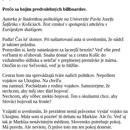
Prečo sa bojím predvolebných billboardov.
Autorka je študentkou politológie na Univerzite Pavla Jozefa
Šafárika v Košiciach.
Text vznikol v spolupráci atteliéru s
Európskym dialógom.
Padla! Čas ísť domov. Pri naštartovaní auta si uvedomím, že nádrž
je takmer prázdna.
Pomyslím si, kedy natankujem za lacnejší benzín? Veď ešte pred
voľbami to sľubovali. Snaha dostať sa z centra Košíc do
vzdialeného sídliska a netrčať v preplnenej premávke je márna.
Otočím to cez Sečovskú, veď je to bližšie.
Cestou hore ma sprevádzajú tváre našich politikov. Nepošlem
vojakov na Ukrajinu. Na chvíľu
ma zamrazí. Pochádzam z rodiny vojakov. Samozrejme, že
nechcem, aby môj otec išiel bojovať.
Nechcem, aby vôbec niekto bojoval. Ten s okuliarmi chce, aby
Slováci bojovali na fronte?
Vzápätí si uvedomím, že prezident nemá právomoc vyslať vojsko na
Ukrajinu. Mala som si pozrieť tú debatu na Markíze. Ale čo. Veď aj
tak je Markíza nenávistným médiom. Slovensko potrebuje pokoj.
Má pravdu. Ale neviem, či práve toto mu ten pokoj donesie.