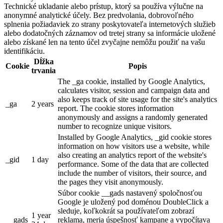
Technické ukladanie alebo prístup, ktorý sa používa výlučne na
anonymné analytické účely. Bez predvolania, dobrovoľného
splnenia požiadaviek zo strany poskytovateľa internetových služieb
alebo dodatočných záznamov od tretej strany sa informácie uložené
alebo získané len na tento účel zvyčajne nemôžu použiť na vašu
identifikáciu.
Dĺžka
Cookie
Popis
trvania
The _ga cookie, installed by Google Analytics,
calculates visitor, session and campaign data and
also keeps track of site usage for the site's analytics
_ga
2 years
report. The cookie stores information
anonymously and assigns a randomly generated
number to recognize unique visitors.
Installed by Google Analytics, _gid cookie stores
information on how visitors use a website, while
also creating an analytics report of the website's
_gid
1 day
performance. Some of the data that are collected
include the number of visitors, their source, and
the pages they visit anonymously.
Súbor cookie __gads nastavený spoločnosťou
Google je uložený pod doménou DoubleClick a
sleduje, koľkokrát sa používateľom zobrazí
1 year
__gads
reklama, meria úspešnosť kampane a vypočítava