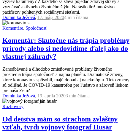
výziev karantény? Z každého sa stáva pojedač zdravej stravy a
vyznávač aktívneho životného štýlu. Narástlo tiež množstvo
pacifistov pohltených sociálnymi sieťami.
Dominika Ježová
,
17. mája 2020
4 min
čítania
Komentáre
,
Spoločnosť
Komentár: Skutočne nás trápia problémy
prírody alebo si nedovidíme ďalej ako do
vlastnej záhrady?
Zanedbávané a dlhodobo zmieňované problémy životného
prostredia trápia spoločnosť a najmä planétu. Dramatické zmeny,
ktoré koronavírus spôsobil, majú dopad aj na ekológiu. Tieto zmeny
sú odlišné. Je COVID-19 katastrofou pre ľudstvo a zároveň liekom
pre našu Zem?
Dominika Ježová
,
19. apríla 2020
3 min
čítania
Rozhovory
Od detstva mám so strachom zvláštny
vzťah, tvrdí vojnový fotograf Husár