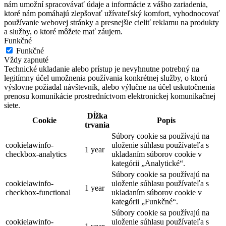
nám umožní spracovávať údaje a informácie z vášho zariadenia,
ktoré nám pomáhajú zlepšovať užívateľský komfort, vyhodnocovať
používanie webovej stránky a presnejšie cieliť reklamu na produkty
a služby, o ktoré môžete mať záujem.
Funkčné
Funkčné
Vždy zapnuté
Technické ukladanie alebo prístup je nevyhnutne potrebný na
legitímny účel umožnenia používania konkrétnej služby, o ktorú
výslovne požiadal návštevník, alebo výlučne na účel uskutočnenia
prenosu komunikácie prostredníctvom elektronickej komunikačnej
siete.
Dĺžka
Cookie
Popis
trvania
Súbory cookie sa používajú na
cookielawinfo-
uloženie súhlasu používateľa s
1 year
checkbox-analytics
ukladaním súborov cookie v
kategórii „Analytické“.
Súbory cookie sa používajú na
cookielawinfo-
uloženie súhlasu používateľa s
1 year
checkbox-functional
ukladaním súborov cookie v
kategórii „Funkčné“.
Súbory cookie sa používajú na
cookielawinfo-
uloženie súhlasu používateľa s