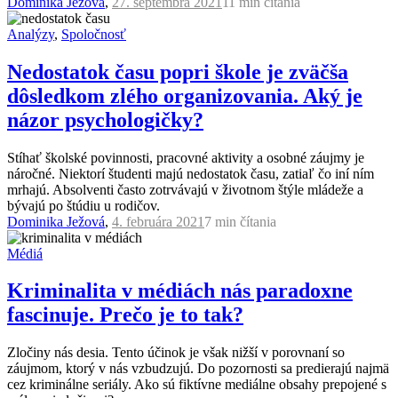
Dominika Ježová
,
27. septembra 2021
11 min
čítania
Analýzy
,
Spoločnosť
Nedostatok času popri škole je zväčša
dôsledkom zlého organizovania. Aký je
názor psychologičky?
Stíhať školské povinnosti, pracovné aktivity a osobné záujmy je
náročné. Niektorí študenti majú nedostatok času, zatiaľ čo iní ním
mrhajú. Absolventi často zotrvávajú v životnom štýle mládeže a
bývajú po štúdiu u rodičov.
Dominika Ježová
,
4. februára 2021
7 min
čítania
Médiá
Kriminalita v médiách nás paradoxne
fascinuje. Prečo je to tak?
Zločiny nás desia. Tento účinok je však nižší v porovnaní so
záujmom, ktorý v nás vzbudzujú. Do pozornosti sa predierajú najmä
cez kriminálne seriály. Ako sú fiktívne mediálne obsahy prepojené s