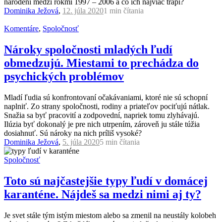
narodení medzi rokmi 1997 – 2006 a čo ich najviac trápi?
Dominika Ježová
,
12. júla 2020
1 min
čítania
Komentáre
,
Spoločnosť
Nároky spoločnosti mladých ľudí
obmedzujú. Miestami to prechádza do
psychických problémov
Mladí ľudia sú konfrontovaní očakávaniami, ktoré nie sú schopní
naplniť. Zo strany spoločnosti, rodiny a priateľov pociťujú nátlak.
Snažia sa byť pracovití a zodpovední, napriek tomu zlyhávajú.
Ilúzia byť dokonalý je pre nich utrpením, zároveň ju stále túžia
dosiahnuť. Sú nároky na nich príliš vysoké?
Dominika Ježová
,
5. júla 2020
5 min
čítania
Spoločnosť
Toto sú najčastejšie typy ľudí v domácej
karanténe. Nájdeš sa medzi nimi aj ty?
Je svet stále tým istým miestom alebo sa zmenil na neustály kolobeh