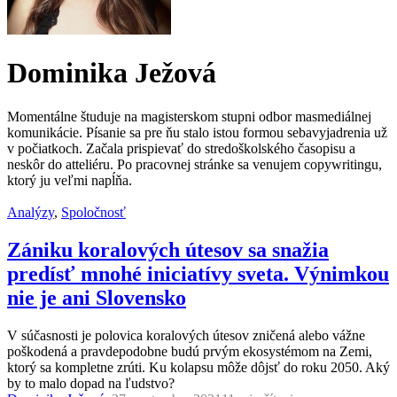
Dominika Ježová
Momentálne študuje na magisterskom stupni odbor masmediálnej
komunikácie. Písanie sa pre ňu stalo istou formou sebavyjadrenia už
v počiatkoch. Začala prispievať do stredoškolského časopisu a
neskôr do atteliéru. Po pracovnej stránke sa venujem copywritingu,
ktorý ju veľmi napĺňa.
Analýzy
,
Spoločnosť
Zániku koralových útesov sa snažia
predísť mnohé iniciatívy sveta. Výnimkou
nie je ani Slovensko
V súčasnosti je polovica koralových útesov zničená alebo vážne
poškodená a pravdepodobne budú prvým ekosystémom na Zemi,
ktorý sa kompletne zrúti. Ku kolapsu môže dôjsť do roku 2050. Aký
by to malo dopad na ľudstvo?