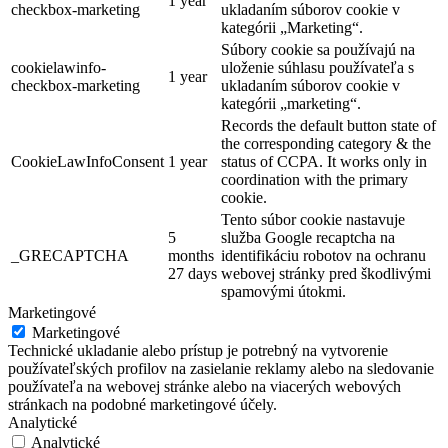
1 year
checkbox-marketing
ukladaním súborov cookie v
kategórii „Marketing“.
Súbory cookie sa používajú na
cookielawinfo-
uloženie súhlasu používateľa s
1 year
checkbox-marketing
ukladaním súborov cookie v
kategórii „marketing“.
Records the default button state of
the corresponding category & the
CookieLawInfoConsent
1 year
status of CCPA. It works only in
coordination with the primary
cookie.
Tento súbor cookie nastavuje
5
služba Google recaptcha na
_GRECAPTCHA
months
identifikáciu robotov na ochranu
27 days
webovej stránky pred škodlivými
spamovými útokmi.
Marketingové
Marketingové
Technické ukladanie alebo prístup je potrebný na vytvorenie
používateľských profilov na zasielanie reklamy alebo na sledovanie
používateľa na webovej stránke alebo na viacerých webových
stránkach na podobné marketingové účely.
Analytické
Analytické