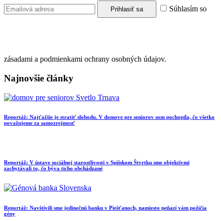
Súhlasím so
zásadami a podmienkami ochrany osobných údajov.
Najnovšie články
Reportáž: Najťažšie je stratiť slobodu. V domove pre seniorov som pochopila, čo všetko
považujeme za samozrejmosť
Reportáž: V ústave sociálnej starostlivosti v Spišskom Štvrtku sme objektívmi
zachytávali to, čo býva ticho obchádzané
Reportáž: Navštívili sme jedinečnú banku v Piešťanoch, namiesto peňazí vám požičia
gény