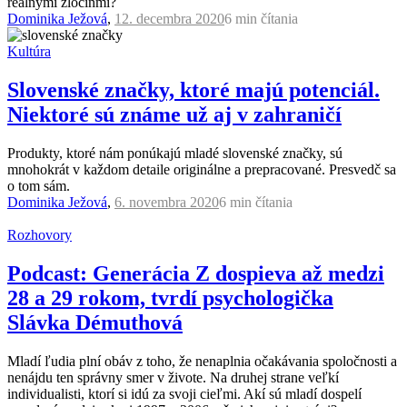
reálnymi zločinmi?
Dominika Ježová
,
12. decembra 2020
6 min
čítania
Kultúra
Slovenské značky, ktoré majú potenciál.
Niektoré sú známe už aj v zahraničí
Produkty, ktoré nám ponúkajú mladé slovenské značky, sú
mnohokrát v každom detaile originálne a prepracované. Presvedč sa
o tom sám.
Dominika Ježová
,
6. novembra 2020
6 min
čítania
Rozhovory
Podcast: Generácia Z dospieva až medzi
28 a 29 rokom, tvrdí psychologička
Slávka Démuthová
Mladí ľudia plní obáv z toho, že nenaplnia očakávania spoločnosti a
nenájdu ten správny smer v živote. Na druhej strane veľkí
individualisti, ktorí si idú za svoji cieľmi. Akí sú mladí dospelí