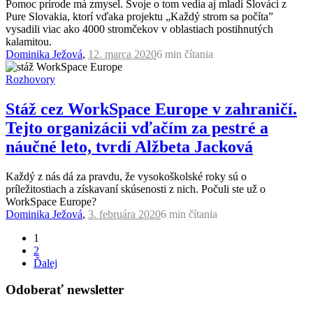
Pomoc prírode má zmysel. Svoje o tom vedia aj mladí Slováci z
Pure Slovakia, ktorí vďaka projektu „Každý strom sa počíta”
vysadili viac ako 4000 stromčekov v oblastiach postihnutých
kalamitou.
Dominika Ježová
,
12. marca 2020
6 min
čítania
Rozhovory
Stáž cez WorkSpace Europe v zahraničí.
Tejto organizácii vďačím za pestré a
náučné leto, tvrdí Alžbeta Jacková
Každý z nás dá za pravdu, že vysokoškolské roky sú o
príležitostiach a získavaní skúsenosti z nich. Počuli ste už o
WorkSpace Europe?
Dominika Ježová
,
3. februára 2020
6 min
čítania
1
2
Ďalej
Odoberať newsletter