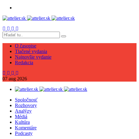
O časopise
Tlačené vydania
Najnovšie vydanie
Redakcia
07
aug
2026
Spoločnosť
Rozhovory
Analýzy
Médiá
Kultúra
Komentáre
Podcasty