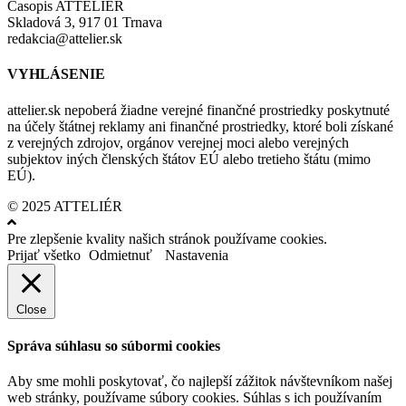
Časopis ATTELIÉR
Skladová 3, 917 01 Trnava
redakcia@attelier.sk
VYHLÁSENIE
attelier.sk nepoberá žiadne verejné finančné prostriedky poskytnuté
na účely štátnej reklamy ani finančné prostriedky, ktoré boli získané
z verejných zdrojov, orgánov verejnej moci alebo verejných
subjektov iných členských štátov EÚ alebo tretieho štátu (mimo
EÚ).
© 2025 ATTELIÉR
Pre zlepšenie kvality našich stránok používame cookies.
Prijať všetko
Odmietnuť
Nastavenia
Close
Správa súhlasu so súbormi cookies
Aby sme mohli poskytovať, čo najlepší zážitok návštevníkom našej
web stránky, používame súbory cookies. Súhlas s ich používaním