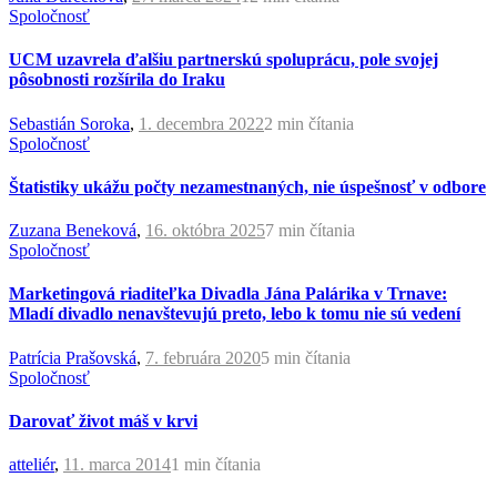
Spoločnosť
UCM uzavrela ďalšiu partnerskú spoluprácu, pole svojej
pôsobnosti rozšírila do Iraku
Sebastián Soroka
,
1. decembra 2022
2 min
čítania
Spoločnosť
Štatistiky ukážu počty nezamestnaných, nie úspešnosť v odbore
Zuzana Beneková
,
16. októbra 2025
7 min
čítania
Spoločnosť
Marketingová riaditeľka Divadla Jána Palárika v Trnave:
Mladí divadlo nenavštevujú preto, lebo k tomu nie sú vedení
Patrícia Prašovská
,
7. februára 2020
5 min
čítania
Spoločnosť
Darovať život máš v krvi
atteliér
,
11. marca 2014
1 min
čítania