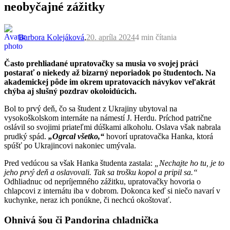
neobyčajné zážitky
Barbora Kolejáková
,
20. apríla 2024
4 min
čítania
Často prehliadané upratovačky sa musia vo svojej práci
postarať o niekedy až bizarný neporiadok po študentoch. Na
akademickej pôde im okrem upratovacích návykov veľakrát
chýba aj slušný pozdrav okoloidúcich.
Bol to prvý deň, čo sa študent z Ukrajiny ubytoval na
vysokoškolskom internáte na námestí J. Herdu. Príchod patrične
oslávil so svojimi priateľmi dúškami alkoholu. Oslava však nabrala
prudký spád.
„Ogrcal všetko,“
hovorí upratovačka Hanka, ktorá
spúšť po Ukrajincovi nakoniec umývala.
Pred vedúcou sa však Hanka študenta zastala:
„Nechajte ho tu, je to
jeho prvý deň a oslavovali. Tak sa trošku kopol a pripil sa.“
Odhliadnuc od nepríjemného zážitku, upratovačky hovoria o
chlapcovi z internátu iba v dobrom.
Dokonca keď si niečo navarí v
kuchynke, neraz ich ponúkne, či nechcú okoštovať.
Ohnivá šou či Pandorina chladnička