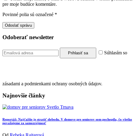
pre moje budúce komentáre.
Povinné polia sú označené
*
Odoberať newsletter
Súhlasím so
zásadami a podmienkami ochrany osobných údajov.
Najnovšie články
Reportáž: Najťažšie je stratiť slobodu. V domove pre seniorov som pochopila, čo všetko
považujeme za samozrejmosť
Od
Rebeka Rajtarová