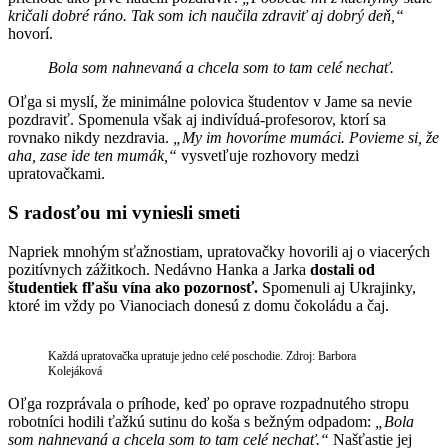
kričali dobré ráno. Tak som ich naučila zdraviť aj dobrý deň,“
hovorí.
Bola som nahnevaná a chcela som to tam celé nechať.
Oľga si myslí, že minimálne polovica študentov v Jame sa nevie
pozdraviť. Spomenula však aj indivíduá-profesorov, ktorí sa
rovnako nikdy nezdravia.
„My im hovoríme mumáci. Povieme si, že
aha, zase ide ten mumák,“
vysvetľuje rozhovory medzi
upratovačkami.
S radosťou mi vyniesli smeti
Napriek mnohým sťažnostiam, upratovačky hovorili aj o viacerých
pozitívnych zážitkoch. Nedávno Hanka a Jarka
dostali od
študentiek fľašu vína ako pozornosť.
Spomenuli aj Ukrajinky,
ktoré im vždy po Vianociach donesú z domu čokoládu a čaj.
Každá upratovačka upratuje jedno celé poschodie. Zdroj: Barbora
Kolejáková
Oľga rozprávala o príhode, keď po oprave rozpadnutého stropu
robotníci hodili ťažkú sutinu do koša s bežným odpadom:
„Bola
som nahnevaná a chcela som to tam celé nechať.“
Našťastie jej