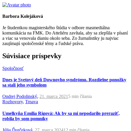
Barbora Kolejáková
Je študentkou magisterského štúdia v odbore masmediálna
komunikácia na FMK. Do Atteliéru zavítala, aby sa zlepšila v písaní
a viac sa venovala dianiu okolo seba. Zo žurnalistiky ju najviac
zaujímajú spoločenské témy a ľudské práva.
Súvisiace príspevky
Spoločnosť
Dnes je Svetový deň Downovho syndrómu. Rozdielne ponožky
sa stali jeho symbolom
Ondrej Podolinský
,
21. marca 2021
5 min
čítania
Rozhovory
,
Trnava
Umelkyňa Emília Rigová: Ak by sa mi nepodarilo preraziť,
robila by som pomníky
Júlia Ďurčeková
,
27. marca 2024
12 min
čítania