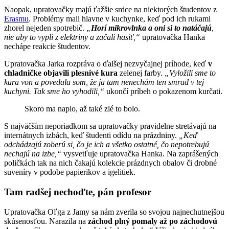
Naopak, upratovačky majú ťažšie srdce na niektorých študentov z
Erasmu
. Problémy mali hlavne v kuchynke, keď pod ich rukami
zhorel nejeden spotrebič.
„
Horí mikrovlnka a oni si to natáčajú
,
nie aby to vypli z elektriny a začali hasiť,“
upratovačka Hanka
nechápe reakcie študentov.
Upratovačka Jarka rozpráva o ďalšej nezvyčajnej príhode, keď
v
chladničke objavili plesnivé kura
zelenej farby.
„Vyložili sme to
kura von a povedala som, že ja tam nenechám ten smrad v tej
kuchyni. Tak sme ho vyhodili,“
ukončí príbeh o pokazenom kurčati.
Skoro ma naplo, až také zlé to bolo.
S najväčším neporiadkom sa upratovačky pravidelne stretávajú na
internátnych izbách, keď študenti odídu na prázdniny.
„Keď
odchádzajú zoberú si, čo je ich a všetko ostatné, čo nepotrebujú
nechajú na izbe,“
vysvetľuje upratovačka Hanka. Na zaprášených
poličkách tak na nich čakajú kolekcie prázdnych obalov či drobné
suveníry v podobe papierikov a igelitiek.
Tam radšej nechoďte, pán profesor
Upratovačka Oľga z Jamy sa nám zverila so svojou najnechutnejšou
skúsenosťou. Narazila na
záchod plný pomaly až po záchodovú