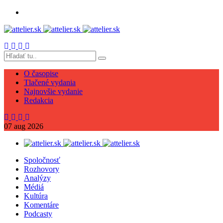
O časopise
Tlačené vydania
Najnovšie vydanie
Redakcia
07
aug
2026
Spoločnosť
Rozhovory
Analýzy
Médiá
Kultúra
Komentáre
Podcasty