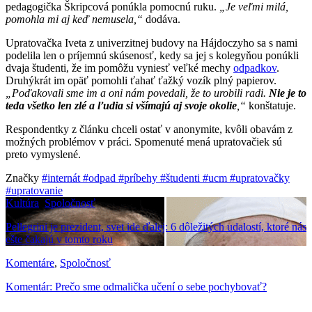
pedagogička Škripcová ponúkla pomocnú ruku.
„Je veľmi milá,
pomohla mi aj keď nemusela,“
dodáva.
Upratovačka Iveta z univerzitnej budovy na Hájdoczyho sa s nami
podelila len o príjemnú skúsenosť, kedy sa jej s kolegyňou ponúkli
dvaja študenti, že im pomôžu vyniesť veľké mechy
odpadkov
.
Druhýkrát im opäť pomohli ťahať ťažký vozík plný papierov.
„Poďakovali sme im a oni nám povedali, že to urobili radi.
Nie je to
teda všetko len zlé a ľudia si všímajú aj svoje okolie
,“
konštatuje.
Respondentky z článku chceli ostať v anonymite, kvôli obavám z
možných problémov v práci. Spomenuté mená upratovačiek sú
preto vymyslené.
Značky
#internát
#odpad
#príbehy
#študenti
#ucm
#upratovačky
#upratovanie
Kultúra
,
Spoločnosť
Pellegrini je prezident, svet ide ďalej: 6 dôležitých udalostí, ktoré nás
ešte čakajú v tomto roku
Komentáre
,
Spoločnosť
Komentár: Prečo sme odmalička učení o sebe pochybovať?