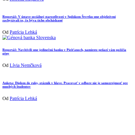
Reportáž: V ústave sociálnej starostlivosti v Spišskom Štvrtku sme objektívmi
zachytávali to, čo býva ticho obchádzané
Od
Patrícia Lehká
Reportáž: Navštívili sme jedinečnú banku v Piešťanoch, namiesto peňazí vám požičia
gény
Od
Lívia Nemčková
Anketa: Diplom do ruky, otáznik v hlave. Pracovať v odbore nie je samozrejmosť pre
mnohých študentov
Od
Patrícia Lehká