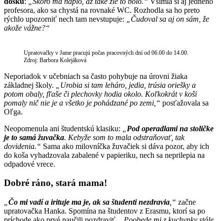
dosku
:
„Skoro ma naplo, až také zle to bolo.“
Všimla si aj jedného
profesora, ako sa chystá na rovnaké WC. Rozhodla sa ho preto
rýchlo upozorniť nech tam nevstupuje:
„Čudoval sa aj on sám, že
akože vážne?“
Upratovačky v Jame pracujú počas pracovných dní od 06.00 do 14.00.
Zdroj: Barbora Kolejáková
Neporiadok v učebniach sa často pohybuje na úrovni žiaka
základnej školy.
„Urobia si tam leháro, jedia, trúsia oriešky a
potom obaly, fľaše či plechovky hodia okolo. Koľkokrát v koši
pomaly nič nie je a všetko je pohádzané po zemi,“
posťažovala sa
Oľga.
Neopomenula ani študentskú klasiku:
„
Pod operadlami na stoličke
je to samá žuvačka
. Kebyže som to mala odstraňovať, tak
dovidenia.“
Sama ako milovníčka žuvačiek si dáva pozor, aby ich
do koša vyhadzovala zabalené v papieriku, nech sa neprilepia na
odpadové vrece.
Dobré ráno, stará mama!
„
Čo mi vadí a irituje ma je, ak sa študenti nezdravia
,“
začne
upratovačka Hanka. Spomína na študentov z Erasmu, ktorí sa po
príchode ako prvé naučili pozdraviť.
„Poobede mi z kuchynky stále