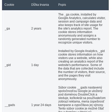
Cookie
Dĺžka trvania
Popis
The _ga cookie, installed by
Google Analytics, calculates visitor,
session and campaign data and
also keeps track of site usage for
_ga
2 years
the site's analytics report. The
cookie stores information
anonymously and assigns a
randomly generated number to
recognize unique visitors.
Installed by Google Analytics, _gid
cookie stores information on how
visitors use a website, while also
creating an analytics report of the
_gid
1 day
website's performance. Some of
the data that are collected include
the number of visitors, their source,
and the pages they visit
anonymously.
Súbor cookie __gads nastavený
spoločnosťou Google je uložený
pod doménou DoubleClick a
sleduje, koľkokrát sa používateľom
zobrazí reklama, meria úspešnosť
__gads
1 year 24 days
kampane a vypočítava jej výnosy.
Tento súbor cookie je možné čítať