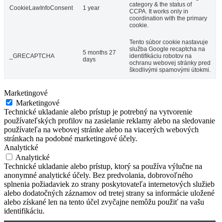
category & the status of
CookieLawInfoConsent
1 year
CCPA. It works only in
coordination with the primary
cookie.
Tento súbor cookie nastavuje
služba Google recaptcha na
5 months 27
_GRECAPTCHA
identifikáciu robotov na
days
ochranu webovej stránky pred
škodlivými spamovými útokmi.
Marketingové
Marketingové
Technické ukladanie alebo prístup je potrebný na vytvorenie
používateľských profilov na zasielanie reklamy alebo na sledovanie
používateľa na webovej stránke alebo na viacerých webových
stránkach na podobné marketingové účely.
Analytické
Analytické
Technické ukladanie alebo prístup, ktorý sa používa výlučne na
anonymné analytické účely. Bez predvolania, dobrovoľného
splnenia požiadaviek zo strany poskytovateľa internetových služieb
alebo dodatočných záznamov od tretej strany sa informácie uložené
alebo získané len na tento účel zvyčajne nemôžu použiť na vašu
identifikáciu.