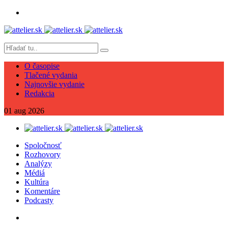
O časopise
Tlačené vydania
Najnovšie vydanie
Redakcia
01
aug
2026
Spoločnosť
Rozhovory
Analýzy
Médiá
Kultúra
Komentáre
Podcasty