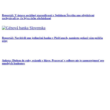
Reportáž: V ústave sociálnej starostlivosti v Spišskom Štvrtku sme objektívmi
zachytávali to, čo býva ticho obchádzané
Reportáž: Navštívili sme jedinečnú banku v Piešťanoch, namiesto peňazí vám požičia
gény
Anketa: Diplom do ruky, otáznik v hlave. Pracovať v odbore nie je samozrejmosť pre
mnohých študentov