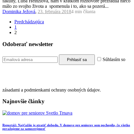
fakulty, Ľuba Heinzlová, nám v krátkom rozhovore prezradila niečo
málo zo svojho života a spomenula i to, ako sa pozerá...
Dominika Ježová
,
23. februára 2018
4 min
čítania
Predchádzajúca
1
2
Odoberať newsletter
Súhlasím so
zásadami a podmienkami ochrany osobných údajov.
Najnovšie články
Reportáž: Najťažšie je stratiť slobodu. V domove pre seniorov som pochopila, čo všetko
považujeme za samozrejmosť