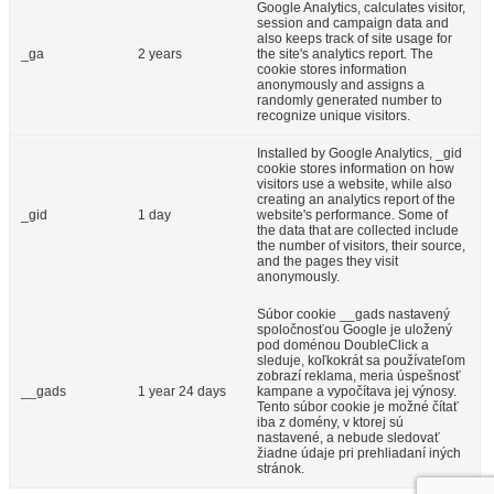
Google Analytics, calculates visitor,
session and campaign data and
also keeps track of site usage for
_ga
2 years
the site's analytics report. The
cookie stores information
anonymously and assigns a
randomly generated number to
recognize unique visitors.
Installed by Google Analytics, _gid
cookie stores information on how
visitors use a website, while also
creating an analytics report of the
_gid
1 day
website's performance. Some of
the data that are collected include
the number of visitors, their source,
and the pages they visit
anonymously.
Súbor cookie __gads nastavený
spoločnosťou Google je uložený
pod doménou DoubleClick a
sleduje, koľkokrát sa používateľom
zobrazí reklama, meria úspešnosť
__gads
1 year 24 days
kampane a vypočítava jej výnosy.
Tento súbor cookie je možné čítať
iba z domény, v ktorej sú
nastavené, a nebude sledovať
žiadne údaje pri prehliadaní iných
stránok.