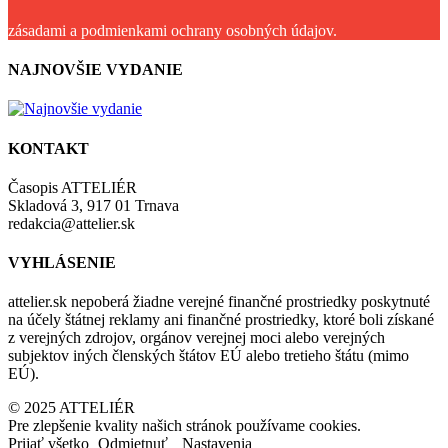
zásadami a podmienkami ochrany osobných údajov.
NAJNOVŠIE VYDANIE
KONTAKT
Časopis ATTELIÉR
Skladová 3, 917 01 Trnava
redakcia@attelier.sk
VYHLÁSENIE
attelier.sk nepoberá žiadne verejné finančné prostriedky poskytnuté
na účely štátnej reklamy ani finančné prostriedky, ktoré boli získané
z verejných zdrojov, orgánov verejnej moci alebo verejných
subjektov iných členských štátov EÚ alebo tretieho štátu (mimo
EÚ).
© 2025 ATTELIÉR
Pre zlepšenie kvality našich stránok používame cookies.
Prijať všetko
Odmietnuť
Nastavenia