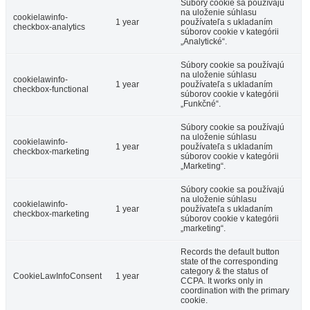
Súbory cookie sa používajú
na uloženie súhlasu
cookielawinfo-
1 year
používateľa s ukladaním
checkbox-analytics
súborov cookie v kategórii
„Analytické“.
Súbory cookie sa používajú
na uloženie súhlasu
cookielawinfo-
1 year
používateľa s ukladaním
checkbox-functional
súborov cookie v kategórii
„Funkčné“.
Súbory cookie sa používajú
na uloženie súhlasu
cookielawinfo-
1 year
používateľa s ukladaním
checkbox-marketing
súborov cookie v kategórii
„Marketing“.
Súbory cookie sa používajú
na uloženie súhlasu
cookielawinfo-
1 year
používateľa s ukladaním
checkbox-marketing
súborov cookie v kategórii
„marketing“.
Records the default button
state of the corresponding
category & the status of
CookieLawInfoConsent
1 year
CCPA. It works only in
coordination with the primary
cookie.