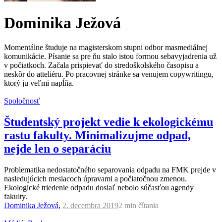
Dominika Ježová
Momentálne študuje na magisterskom stupni odbor masmediálnej
komunikácie. Písanie sa pre ňu stalo istou formou sebavyjadrenia už
v počiatkoch. Začala prispievať do stredoškolského časopisu a
neskôr do atteliéru. Po pracovnej stránke sa venujem copywritingu,
ktorý ju veľmi napĺňa.
Spoločnosť
Študentský projekt vedie k ekologickému
rastu fakulty. Minimalizujme odpad,
nejde len o separáciu
Problematika nedostatočného separovania odpadu na FMK prejde v
nasledujúcich mesiacoch úpravami a počiatočnou zmenou.
Ekologické triedenie odpadu dosiaľ nebolo súčasťou agendy
fakulty.
Dominika Ježová
,
2. decembra 2019
2 min
čítania