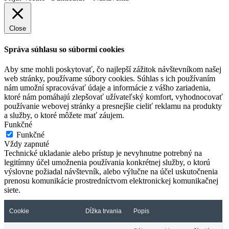
Close
Správa súhlasu so súbormi cookies
Aby sme mohli poskytovať, čo najlepší zážitok návštevníkom našej
web stránky, používame súbory cookies. Súhlas s ich používaním
nám umožní spracovávať údaje a informácie z vášho zariadenia,
ktoré nám pomáhajú zlepšovať užívateľský komfort, vyhodnocovať
používanie webovej stránky a presnejšie cieliť reklamu na produkty
a služby, o ktoré môžete mať záujem.
Funkčné
Funkčné
Vždy zapnuté
Technické ukladanie alebo prístup je nevyhnutne potrebný na
legitímny účel umožnenia používania konkrétnej služby, o ktorú
výslovne požiadal návštevník, alebo výlučne na účel uskutočnenia
prenosu komunikácie prostredníctvom elektronickej komunikačnej
siete.
Cookie
Dĺžka trvania
Popis