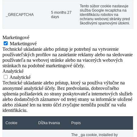
Tento súbor cookie nastavuje
služba Google recaptcha na
5 months 27
_GRECAPTCHA
identifikáciu robotov na
days
ochranu webovej stránky pred
škodlivými spamovými útokmi.
Marketingové
Marketingové
Technické ukladanie alebo prístup je potrebný na vytvorenie
používateľských profilov na zasielanie reklamy alebo na sledovanie
používateľa na webovej stránke alebo na viacerých webových
stránkach na podobné marketingové účely.
Analytické
Analytické
Technické ukladanie alebo prístup, ktorý sa používa výlučne na
anonymné analytické účely. Bez predvolania, dobrovoľného
splnenia požiadaviek zo strany poskytovateľa internetových služieb
alebo dodatočných záznamov od tretej strany sa informácie uložené
alebo získané len na tento účel zvyčajne nemôžu použiť na vašu
identifikáciu.
Cookie
Dĺžka trvania
Popis
The _ga cookie, installed by