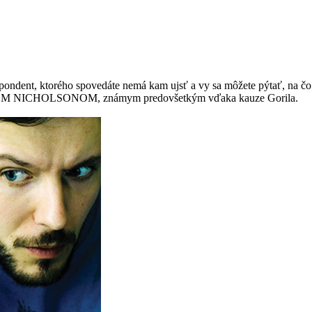
ondent, ktorého spovedáte nemá kam ujsť a vy sa môžete pýtať, na čo le
TOMOM NICHOLSONOM, známym predovšetkým vďaka kauze Gorila.