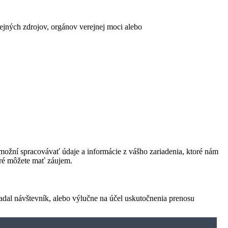
erejných zdrojov, orgánov verejnej moci alebo
ožní spracovávať údaje a informácie z vášho zariadenia, ktoré nám
oré môžete mať záujem.
adal návštevník, alebo výlučne na účel uskutočnenia prenosu