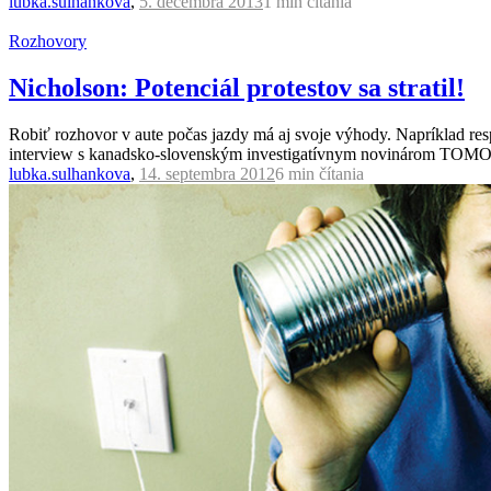
lubka.sulhankova
,
5. decembra 2013
1 min
čítania
Rozhovory
Nicholson: Potenciál protestov sa stratil!
Robiť rozhovor v aute počas jazdy má aj svoje výhody. Napríklad resp
interview s kanadsko-slovenským investigatívnym novinárom 
lubka.sulhankova
,
14. septembra 2012
6 min
čítania