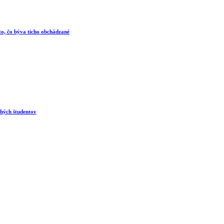
 to, čo býva ticho obchádzané
ohých študentov