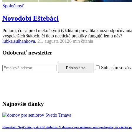
Spoločnosť
Novodobí Eštebáci
Po tom, čo sa pred niekoľkými týždňami prevalila kauza odpočúvania 
vyspelejších štátoch, či tieto neetické praktiky fungujú len u nás?
lubka.sulhankova
,
21. augusta 2012
6 min
čítania
Odoberať newsletter
Súhlasím so zás
Najnovšie články
Reportáž: Najťažšie je stratiť slobodu. V domove pre seniorov som pochopila, čo všetko