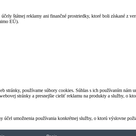
 účely štátnej reklamy ani finančné prostriedky, ktoré boli získané z v
(mimo EÚ).
eb stránky, používame súbory cookies. Súhlas s ich používaním nám um
bovej stránky a presnejšie cieliť reklamu na produkty a služby, o kt
ny účel umožnenia používania konkrétnej služby, o ktorú výslovne poži