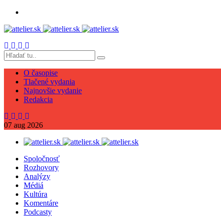
O časopise
Tlačené vydania
Najnovšie vydanie
Redakcia
07
aug
2026
Spoločnosť
Rozhovory
Analýzy
Médiá
Kultúra
Komentáre
Podcasty