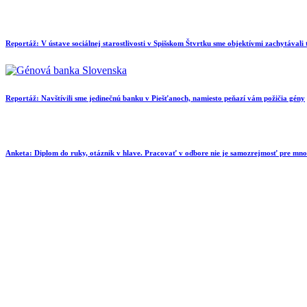
Reportáž: V ústave sociálnej starostlivosti v Spišskom Štvrtku sme objektívmi zachytávali
Reportáž: Navštívili sme jedinečnú banku v Piešťanoch, namiesto peňazí vám požičia gény
Anketa: Diplom do ruky, otáznik v hlave. Pracovať v odbore nie je samozrejmosť pre mn