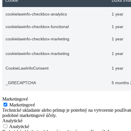
Cookie
Dĺžka trva
cookielawinfo-checkbox-analytics
1 year
cookielawinfo-checkbox-functional
1 year
cookielawinfo-checkbox-marketing
1 year
cookielawinfo-checkbox-marketing
1 year
CookieLawInfoConsent
1 year
_GRECAPTCHA
5 months 
Marketingové
Marketingové
Technické ukladanie alebo prístup je potrebný na vytvorenie používa
podobné marketingové účely.
Analytické
Analytické