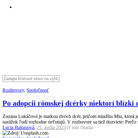
Rozhovory
,
Spoločnosť
Po adopcii rómskej dcérky niektorí blízki
Zuzana Lukáčová je matkou dvoch dcér, pričom mladšiu Miu, ktorá je 
narážok ľudí rozhodne neľutujú. V rozhovore sa tiež dozviete: Prečo 
Lucia Bakusová
,
25. apríla 2023
11 min
čítania