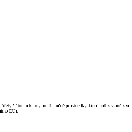
podmienkami ochrany osobných údajov.
 účely štátnej reklamy ani finančné prostriedky, ktoré boli získané z v
(mimo EÚ).