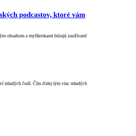
nských podcastov, ktoré vám
ným obsahom a myšlienkami búrajú zaužívané
aví mladých ľudí. Čím ďalej tým viac mladých