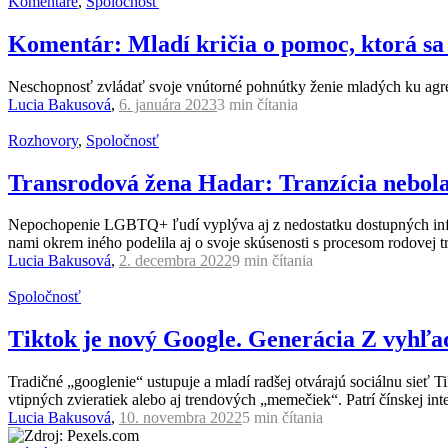
Komentáre
,
Spoločnosť
Komentár: Mladí kričia o pomoc, ktorá sa
Neschopnosť zvládať svoje vnútorné pohnútky ženie mladých ku agr
Lucia Bakusová
,
6. januára 2023
3 min
čítania
Rozhovory
,
Spoločnosť
Transrodová žena Hadar: Tranzícia nebola 
Nepochopenie LGBTQ+ ľudí vyplýva aj z nedostatku dostupných infor
nami okrem iného podelila aj o svoje skúsenosti s procesom rodovej tr
Lucia Bakusová
,
2. decembra 2022
9 min
čítania
Spoločnosť
Tiktok je nový Google. Generácia Z vyhľad
Tradičné „googlenie“ ustupuje a mladí radšej otvárajú sociálnu sieť 
vtipných zvieratiek alebo aj trendových „memečiek“. Patrí čínskej int
Lucia Bakusová
,
10. novembra 2022
5 min
čítania