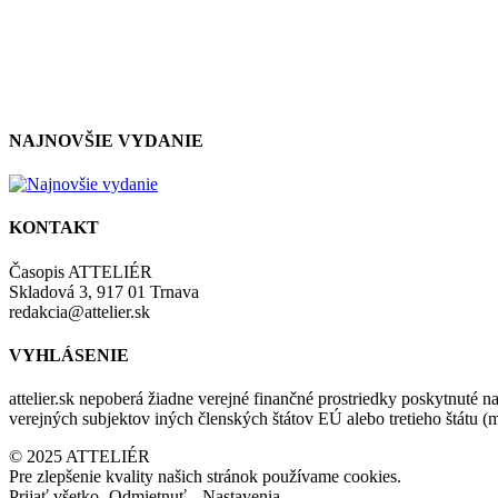
NAJNOVŠIE VYDANIE
KONTAKT
Časopis ATTELIÉR
Skladová 3, 917 01 Trnava
redakcia@attelier.sk
VYHLÁSENIE
attelier.sk nepoberá žiadne verejné finančné prostriedky poskytnuté na
verejných subjektov iných členských štátov EÚ alebo tretieho štátu 
© 2025 ATTELIÉR
Pre zlepšenie kvality našich stránok používame cookies.
Prijať všetko
Odmietnuť
Nastavenia