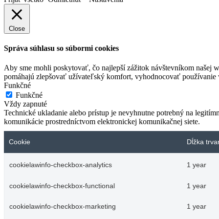
Close
Správa súhlasu so súbormi cookies
Aby sme mohli poskytovať, čo najlepší zážitok návštevníkom našej w
pomáhajú zlepšovať užívateľský komfort, vyhodnocovať používanie we
Funkčné
Funkčné
Vždy zapnuté
Technické ukladanie alebo prístup je nevyhnutne potrebný na legitím
komunikácie prostredníctvom elektronickej komunikačnej siete.
Cookie
Dĺžka trva
cookielawinfo-checkbox-analytics
1 year
cookielawinfo-checkbox-functional
1 year
cookielawinfo-checkbox-marketing
1 year