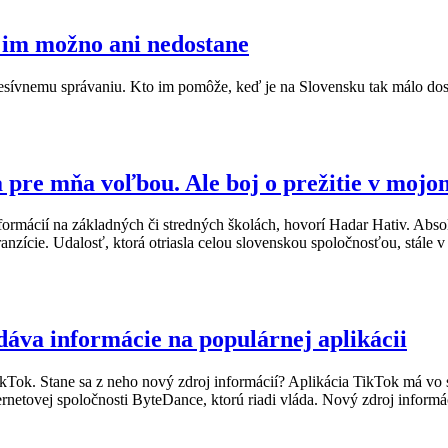
 im možno ani nedostane
esívnemu správaniu. Kto im pomôže, keď je na Slovensku tak málo do
pre mňa voľbou. Ale boj o prežitie v mojom
mácií na základných či stredných školách, hovorí Hadar Hativ. Abso
anzície. Udalosť, ktorá otriasla celou slovenskou spoločnosťou, stále v
áva informácie na populárnej aplikácii
TikTok. Stane sa z neho nový zdroj informácií? Aplikácia TikTok má vo 
ernetovej spoločnosti ByteDance, ktorú riadi vláda. Nový zdroj informáci