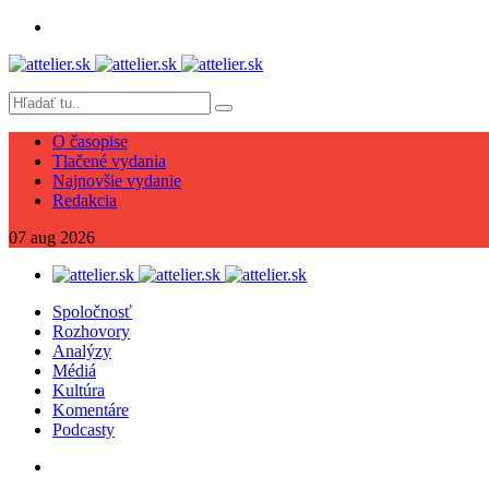
O časopise
Tlačené vydania
Najnovšie vydanie
Redakcia
07
aug
2026
Spoločnosť
Rozhovory
Analýzy
Médiá
Kultúra
Komentáre
Podcasty