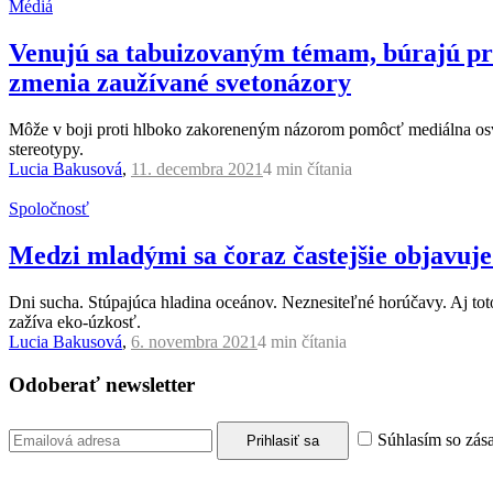
Médiá
Venujú sa tabuizovaným témam, búrajú pred
zmenia zaužívané svetonázory
Môže v boji proti hlboko zakoreneným názorom pomôcť mediálna osv
stereotypy.
Lucia Bakusová
,
11. decembra 2021
4 min
čítania
Spoločnosť
Medzi mladými sa čoraz častejšie objavuje
Dni sucha. Stúpajúca hladina oceánov. Neznesiteľné horúčavy. Aj tot
zažíva eko-úzkosť.
Lucia Bakusová
,
6. novembra 2021
4 min
čítania
Odoberať newsletter
Súhlasím so zás