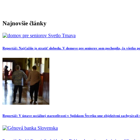
Najnovšie články
Reportáž: Najťažšie je stratiť slobodu. V domove pre seniorov som pochopila, čo všetko
Reportáž: V ústave sociálnej starostlivosti v Spišskom Štvrtku sme objektívmi zachytávali