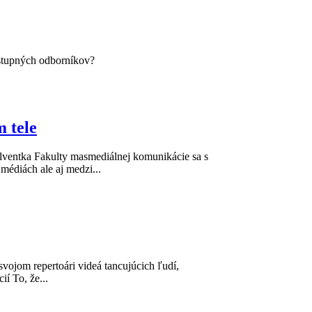
stupných odborníkov?
 tele
lventka Fakulty masmediálnej komunikácie sa s
 médiách ale aj medzi...
svojom repertoári videá tancujúcich ľudí,
í To, že...