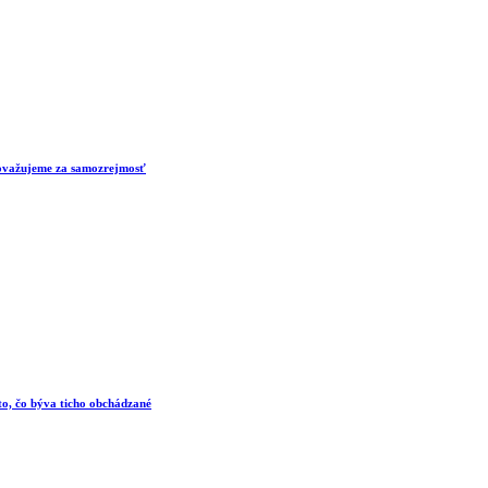
 považujeme za samozrejmosť
 to, čo býva ticho obchádzané