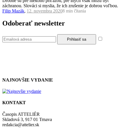
Drobné sú pre niekoho príťažou, pre iných však môžu byť
záchranou. Slováci si myslia, že ich zrušenie je dobrou voľbou.
Filip Mazák
,
12. novembra 2020
8 min
čítania
Odoberať newsletter
Súhlasím so
zásadami a podmienkami ochrany osobných údajov.
NAJNOVŠIE VYDANIE
KONTAKT
Časopis ATTELIÉR
Skladová 3, 917 01 Trnava
redakcia@attelier.sk