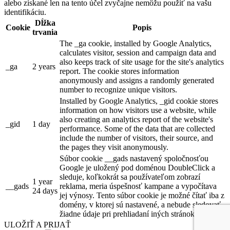
alebo získané len na tento účel zvyčajne nemôžu použiť na vašu
identifikáciu.
Dĺžka
Cookie
Popis
trvania
The _ga cookie, installed by Google Analytics,
calculates visitor, session and campaign data and
also keeps track of site usage for the site's analytics
_ga
2 years
report. The cookie stores information
anonymously and assigns a randomly generated
number to recognize unique visitors.
Installed by Google Analytics, _gid cookie stores
information on how visitors use a website, while
also creating an analytics report of the website's
_gid
1 day
performance. Some of the data that are collected
include the number of visitors, their source, and
the pages they visit anonymously.
Súbor cookie __gads nastavený spoločnosťou
Google je uložený pod doménou DoubleClick a
sleduje, koľkokrát sa používateľom zobrazí
1 year
__gads
reklama, meria úspešnosť kampane a vypočítava
24 days
jej výnosy. Tento súbor cookie je možné čítať iba z
domény, v ktorej sú nastavené, a nebude sledovať
žiadne údaje pri prehliadaní iných stránok.
ULOŽIŤ A PRIJAŤ