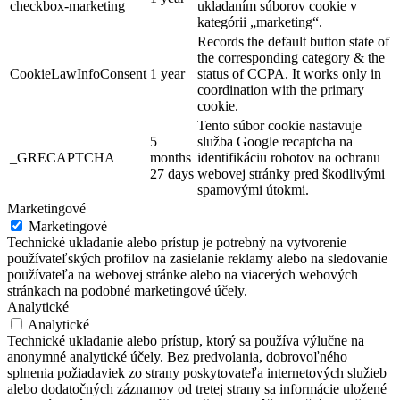
checkbox-marketing
ukladaním súborov cookie v
kategórii „marketing“.
Records the default button state of
the corresponding category & the
CookieLawInfoConsent
1 year
status of CCPA. It works only in
coordination with the primary
cookie.
Tento súbor cookie nastavuje
5
služba Google recaptcha na
_GRECAPTCHA
months
identifikáciu robotov na ochranu
27 days
webovej stránky pred škodlivými
spamovými útokmi.
Marketingové
Marketingové
Technické ukladanie alebo prístup je potrebný na vytvorenie
používateľských profilov na zasielanie reklamy alebo na sledovanie
používateľa na webovej stránke alebo na viacerých webových
stránkach na podobné marketingové účely.
Analytické
Analytické
Technické ukladanie alebo prístup, ktorý sa používa výlučne na
anonymné analytické účely. Bez predvolania, dobrovoľného
splnenia požiadaviek zo strany poskytovateľa internetových služieb
alebo dodatočných záznamov od tretej strany sa informácie uložené