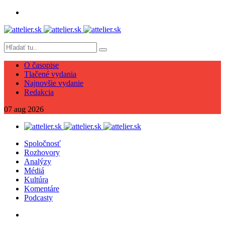
O časopise
Tlačené vydania
Najnovšie vydanie
Redakcia
07
aug
2026
Spoločnosť
Rozhovory
Analýzy
Médiá
Kultúra
Komentáre
Podcasty