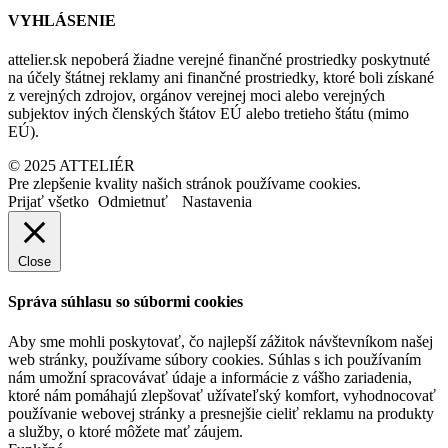
VYHLÁSENIE
attelier.sk nepoberá žiadne verejné finančné prostriedky poskytnuté
na účely štátnej reklamy ani finančné prostriedky, ktoré boli získané
z verejných zdrojov, orgánov verejnej moci alebo verejných
subjektov iných členských štátov EÚ alebo tretieho štátu (mimo
EÚ).
© 2025 ATTELIÉR
Pre zlepšenie kvality našich stránok používame cookies.
Prijať všetko
Odmietnuť
Nastavenia
Close
Správa súhlasu so súbormi cookies
Aby sme mohli poskytovať, čo najlepší zážitok návštevníkom našej
web stránky, používame súbory cookies. Súhlas s ich používaním
nám umožní spracovávať údaje a informácie z vášho zariadenia,
ktoré nám pomáhajú zlepšovať užívateľský komfort, vyhodnocovať
používanie webovej stránky a presnejšie cieliť reklamu na produkty
a služby, o ktoré môžete mať záujem.