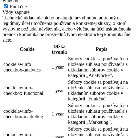
Funkčné
Funkčné
Vždy zapnuté
Technické ukladanie alebo prístup je nevyhnutne potrebný na
legitímny účel umožnenia používania konkrétnej služby, o ktorú
výslovne požiadal návštevník, alebo výlučne na účel uskutočnenia
prenosu komunikácie prostredníctvom elektronickej komunikačnej
siete.
Dĺžka
Cookie
Popis
trvania
Súbory cookie sa používajú na
cookielawinfo-
uloženie súhlasu používateľa s
1 year
checkbox-analytics
ukladaním súborov cookie v
kategórii „Analytické“.
Súbory cookie sa používajú na
cookielawinfo-
uloženie súhlasu používateľa s
1 year
checkbox-functional
ukladaním súborov cookie v
kategórii „Funkčné“.
Súbory cookie sa používajú na
cookielawinfo-
uloženie súhlasu používateľa s
1 year
checkbox-marketing
ukladaním súborov cookie v
kategórii „Marketing“.
Súbory cookie sa používajú na
cookielawinfo-
uloženie súhlasu používateľa s
1 year