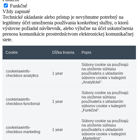
Funkčné
Vždy zapnuté
Technické ukladanie alebo prístup je nevyhnutne potrebný na
legitímny účel umožnenia používania konkrétnej služby, o ktorú
výslovne požiadal návštevník, alebo výlučne na účel uskutočnenia
prenosu komunikácie prostredníctvom elektronickej komunikačnej
siete.
Cookie
Dĺžka trvania
Popis
Súbory cookie sa používajú
na uloženie súhlasu
cookielawinfo-
1 year
používateľa s ukladaním
checkbox-analytics
súborov cookie v kategórii
„Analytické“.
Súbory cookie sa používajú
na uloženie súhlasu
cookielawinfo-
1 year
používateľa s ukladaním
checkbox-functional
súborov cookie v kategórii
„Funkčné“.
Súbory cookie sa používajú
na uloženie súhlasu
cookielawinfo-
1 year
používateľa s ukladaním
checkbox-marketing
súborov cookie v kategórii
„Marketing“.