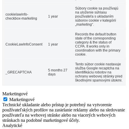
Súbory cookie sa používajú
na uloženie súhlasu
cookielawinfo-
1 year
používateľa s ukladaním
checkbox-marketing
súborov cookie v kategórii
„marketing“.
Records the default button
state of the corresponding
category & the status of
CookieLawInfoConsent
1 year
CCPA. It works only in
coordination with the primary
cookie.
Tento súbor cookie nastavuje
služba Google recaptcha na
5 months 27
_GRECAPTCHA
identifikáciu robotov na
days
ochranu webovej stránky pred
škodlivými spamovými útokmi.
Marketingové
Marketingové
Technické ukladanie alebo prístup je potrebný na vytvorenie
používateľských profilov na zasielanie reklamy alebo na sledovanie
používateľa na webovej stránke alebo na viacerých webových
stránkach na podobné marketingové účely.
Analytické