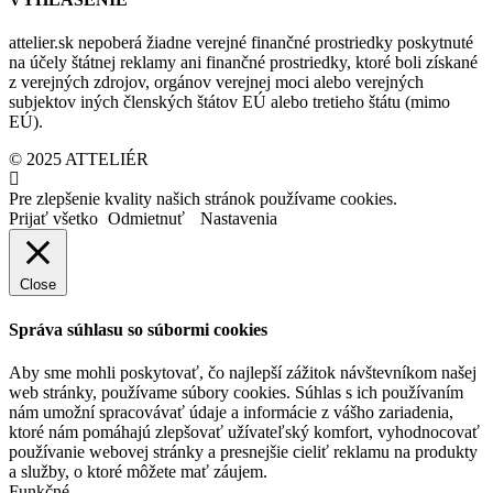
attelier.sk nepoberá žiadne verejné finančné prostriedky poskytnuté
na účely štátnej reklamy ani finančné prostriedky, ktoré boli získané
z verejných zdrojov, orgánov verejnej moci alebo verejných
subjektov iných členských štátov EÚ alebo tretieho štátu (mimo
EÚ).
© 2025 ATTELIÉR
Pre zlepšenie kvality našich stránok používame cookies.
Prijať všetko
Odmietnuť
Nastavenia
Close
Správa súhlasu so súbormi cookies
Aby sme mohli poskytovať, čo najlepší zážitok návštevníkom našej
web stránky, používame súbory cookies. Súhlas s ich používaním
nám umožní spracovávať údaje a informácie z vášho zariadenia,
ktoré nám pomáhajú zlepšovať užívateľský komfort, vyhodnocovať
používanie webovej stránky a presnejšie cieliť reklamu na produkty
a služby, o ktoré môžete mať záujem.
Funkčné