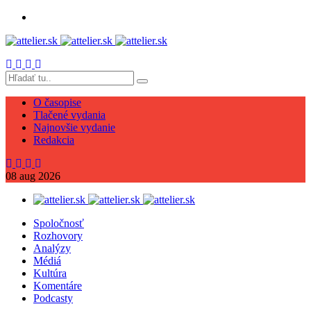
O časopise
Tlačené vydania
Najnovšie vydanie
Redakcia
08
aug
2026
Spoločnosť
Rozhovory
Analýzy
Médiá
Kultúra
Komentáre
Podcasty