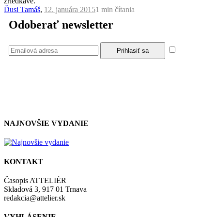
zriedkavé.
Ďusi Tamáš
,
12. januára 2015
1 min
čítania
Odoberať newsletter
Súhlasím
so zásadami a podmienkami ochrany osobných údajov.
NAJNOVŠIE VYDANIE
KONTAKT
Časopis ATTELIÉR
Skladová 3, 917 01 Trnava
redakcia@attelier.sk
VYHLÁSENIE