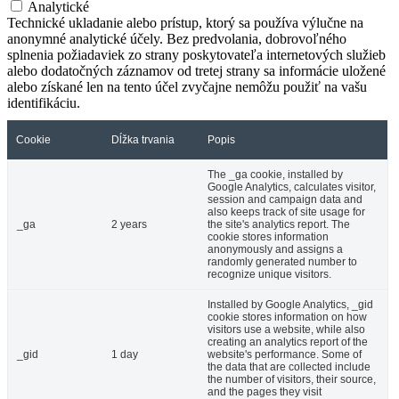
Analytické
Technické ukladanie alebo prístup, ktorý sa používa výlučne na
anonymné analytické účely. Bez predvolania, dobrovoľného
splnenia požiadaviek zo strany poskytovateľa internetových služieb
alebo dodatočných záznamov od tretej strany sa informácie uložené
alebo získané len na tento účel zvyčajne nemôžu použiť na vašu
identifikáciu.
Cookie
Dĺžka trvania
Popis
The _ga cookie, installed by
Google Analytics, calculates visitor,
session and campaign data and
also keeps track of site usage for
_ga
2 years
the site's analytics report. The
cookie stores information
anonymously and assigns a
randomly generated number to
recognize unique visitors.
Installed by Google Analytics, _gid
cookie stores information on how
visitors use a website, while also
creating an analytics report of the
_gid
1 day
website's performance. Some of
the data that are collected include
the number of visitors, their source,
and the pages they visit