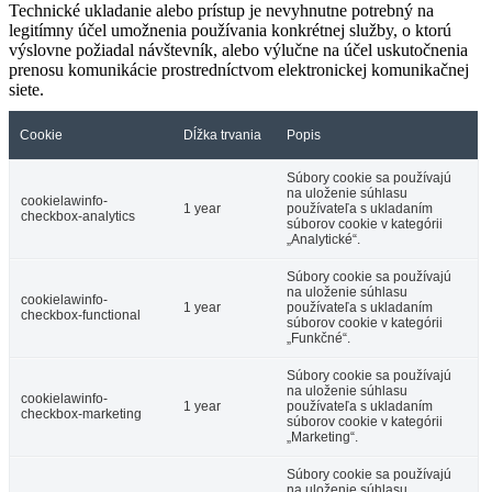
Technické ukladanie alebo prístup je nevyhnutne potrebný na
legitímny účel umožnenia používania konkrétnej služby, o ktorú
výslovne požiadal návštevník, alebo výlučne na účel uskutočnenia
prenosu komunikácie prostredníctvom elektronickej komunikačnej
siete.
Cookie
Dĺžka trvania
Popis
Súbory cookie sa používajú
na uloženie súhlasu
cookielawinfo-
1 year
používateľa s ukladaním
checkbox-analytics
súborov cookie v kategórii
„Analytické“.
Súbory cookie sa používajú
na uloženie súhlasu
cookielawinfo-
1 year
používateľa s ukladaním
checkbox-functional
súborov cookie v kategórii
„Funkčné“.
Súbory cookie sa používajú
na uloženie súhlasu
cookielawinfo-
1 year
používateľa s ukladaním
checkbox-marketing
súborov cookie v kategórii
„Marketing“.
Súbory cookie sa používajú
na uloženie súhlasu