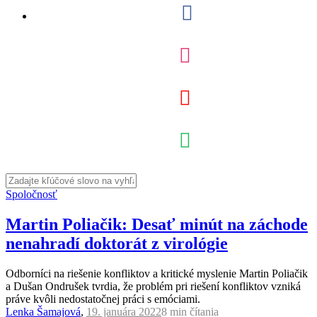
Spoločnosť
Martin Poliačik: Desať minút na záchode
nenahradí doktorát z virológie
Odborníci na riešenie konfliktov a kritické myslenie Martin Poliačik
a Dušan Ondrušek tvrdia, že problém pri riešení konfliktov vzniká
práve kvôli nedostatočnej práci s emóciami.
Lenka Šamajová
,
19. januára 2022
8 min
čítania