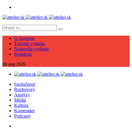
O časopise
Tlačené vydania
Najnovšie vydanie
Redakcia
08
aug
2026
Spoločnosť
Rozhovory
Analýzy
Médiá
Kultúra
Komentáre
Podcasty