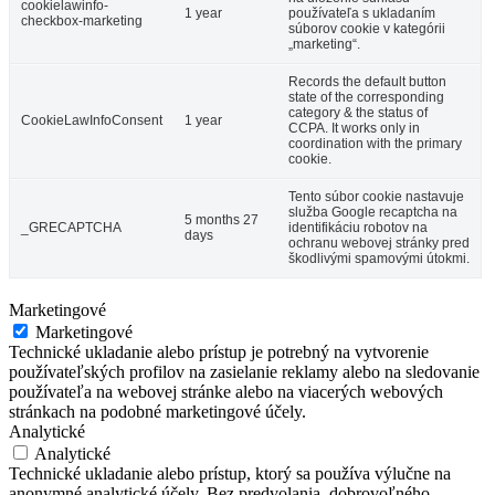
cookielawinfo-
1 year
používateľa s ukladaním
checkbox-marketing
súborov cookie v kategórii
„marketing“.
Records the default button
state of the corresponding
category & the status of
CookieLawInfoConsent
1 year
CCPA. It works only in
coordination with the primary
cookie.
Tento súbor cookie nastavuje
služba Google recaptcha na
5 months 27
_GRECAPTCHA
identifikáciu robotov na
days
ochranu webovej stránky pred
škodlivými spamovými útokmi.
Marketingové
Marketingové
Technické ukladanie alebo prístup je potrebný na vytvorenie
používateľských profilov na zasielanie reklamy alebo na sledovanie
používateľa na webovej stránke alebo na viacerých webových
stránkach na podobné marketingové účely.
Analytické
Analytické
Technické ukladanie alebo prístup, ktorý sa používa výlučne na
anonymné analytické účely. Bez predvolania, dobrovoľného