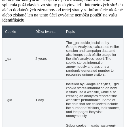
splnenia požiadaviek zo strany poskytovateľa internetových služieb
alebo dodatočných záznamov od tretej strany sa informácie uložené
alebo získané len na tento účel zvyčajne nemôžu použiť na vašu
identifikáciu.
Cookie
Dĺžka trvania
Popis
The _ga cookie, installed by
Google Analytics, calculates visitor,
session and campaign data and
also keeps track of site usage for
_ga
2 years
the site's analytics report. The
cookie stores information
anonymously and assigns a
randomly generated number to
recognize unique visitors.
Installed by Google Analytics, _gid
cookie stores information on how
visitors use a website, while also
creating an analytics report of the
_gid
1 day
website's performance. Some of
the data that are collected include
the number of visitors, their source,
and the pages they visit
anonymously.
Súbor cookie __gads nastavený