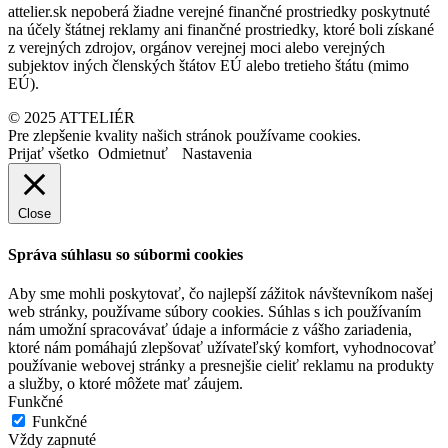
attelier.sk nepoberá žiadne verejné finančné prostriedky poskytnuté
na účely štátnej reklamy ani finančné prostriedky, ktoré boli získané
z verejných zdrojov, orgánov verejnej moci alebo verejných
subjektov iných členských štátov EÚ alebo tretieho štátu (mimo
EÚ).
© 2025 ATTELIÉR
Pre zlepšenie kvality našich stránok používame cookies.
Prijať všetko
Odmietnuť
Nastavenia
Close
Správa súhlasu so súbormi cookies
Aby sme mohli poskytovať, čo najlepší zážitok návštevníkom našej
web stránky, používame súbory cookies. Súhlas s ich používaním
nám umožní spracovávať údaje a informácie z vášho zariadenia,
ktoré nám pomáhajú zlepšovať užívateľský komfort, vyhodnocovať
používanie webovej stránky a presnejšie cieliť reklamu na produkty
a služby, o ktoré môžete mať záujem.
Funkčné
Funkčné
Vždy zapnuté