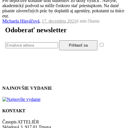
Pre nepoctivé konanie smú študentov zo školy vylúčiť. Navyše,
akademický podvod sa môže čoskoro stať priestupkom. Na dané
písanie záverečných prác by doplatili aj agentúry, pokutami za tisíce
eur.
Michaela Hlaváčová
,
17. decembra 2021
6 min
čítania
Odoberať newsletter
Súhlasím
so zásadami a podmienkami ochrany osobných údajov.
NAJNOVŠIE VYDANIE
KONTAKT
Časopis ATTELIÉR
Skladová 3, 917 01 Trnava