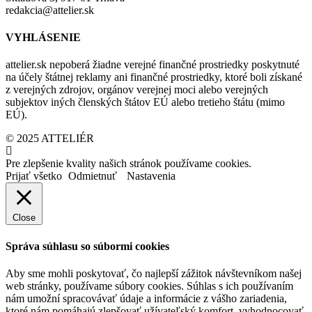
redakcia@attelier.sk
VYHLÁSENIE
attelier.sk nepoberá žiadne verejné finančné prostriedky poskytnuté
na účely štátnej reklamy ani finančné prostriedky, ktoré boli získané
z verejných zdrojov, orgánov verejnej moci alebo verejných
subjektov iných členských štátov EÚ alebo tretieho štátu (mimo
EÚ).
© 2025 ATTELIÉR
Pre zlepšenie kvality našich stránok používame cookies.
Prijať všetko
Odmietnuť
Nastavenia
Close
Správa súhlasu so súbormi cookies
Aby sme mohli poskytovať, čo najlepší zážitok návštevníkom našej
web stránky, používame súbory cookies. Súhlas s ich používaním
nám umožní spracovávať údaje a informácie z vášho zariadenia,
ktoré nám pomáhajú zlepšovať užívateľský komfort, vyhodnocovať