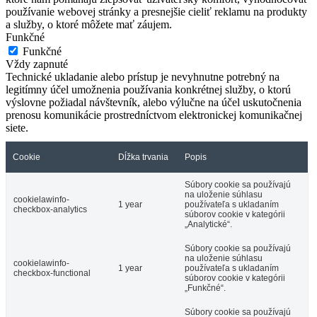
používanie webovej stránky a presnejšie cieliť reklamu na produkty
a služby, o ktoré môžete mať záujem.
Funkčné
Funkčné
Vždy zapnuté
Technické ukladanie alebo prístup je nevyhnutne potrebný na
legitímny účel umožnenia používania konkrétnej služby, o ktorú
výslovne požiadal návštevník, alebo výlučne na účel uskutočnenia
prenosu komunikácie prostredníctvom elektronickej komunikačnej
siete.
Cookie
Dĺžka trvania
Popis
Súbory cookie sa používajú
na uloženie súhlasu
cookielawinfo-
1 year
používateľa s ukladaním
checkbox-analytics
súborov cookie v kategórii
„Analytické“.
Súbory cookie sa používajú
na uloženie súhlasu
cookielawinfo-
1 year
používateľa s ukladaním
checkbox-functional
súborov cookie v kategórii
„Funkčné“.
Súbory cookie sa používajú