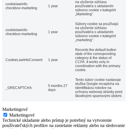
na uloženie súhlasu
cookielawinfo-
1 year
používateľa s ukladaním
checkbox-marketing
súborov cookie v kategórii
„Marketing“.
Súbory cookie sa používajú
na uloženie súhlasu
cookielawinfo-
1 year
používateľa s ukladaním
checkbox-marketing
súborov cookie v kategórii
„marketing“.
Records the default button
state of the corresponding
category & the status of
CookieLawInfoConsent
1 year
CCPA. It works only in
coordination with the primary
cookie.
Tento súbor cookie nastavuje
služba Google recaptcha na
5 months 27
_GRECAPTCHA
identifikáciu robotov na
days
ochranu webovej stránky pred
škodlivými spamovými útokmi.
Marketingové
Marketingové
Technické ukladanie alebo prístup je potrebný na vytvorenie
používateľských profilov na zasielanie reklamy alebo na sledovanie