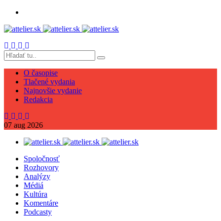
O časopise
Tlačené vydania
Najnovšie vydanie
Redakcia
07
aug
2026
Spoločnosť
Rozhovory
Analýzy
Médiá
Kultúra
Komentáre
Podcasty