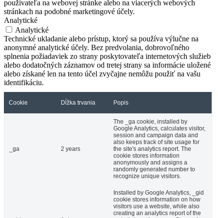
používateľa na webovej stránke alebo na viacerých webových
stránkach na podobné marketingové účely.
Analytické
Analytické
Technické ukladanie alebo prístup, ktorý sa používa výlučne na
anonymné analytické účely. Bez predvolania, dobrovoľného
splnenia požiadaviek zo strany poskytovateľa internetových služieb
alebo dodatočných záznamov od tretej strany sa informácie uložené
alebo získané len na tento účel zvyčajne nemôžu použiť na vašu
identifikáciu.
Cookie
Dĺžka trvania
Popis
The _ga cookie, installed by
Google Analytics, calculates visitor,
session and campaign data and
also keeps track of site usage for
_ga
2 years
the site's analytics report. The
cookie stores information
anonymously and assigns a
randomly generated number to
recognize unique visitors.
Installed by Google Analytics, _gid
cookie stores information on how
visitors use a website, while also
creating an analytics report of the