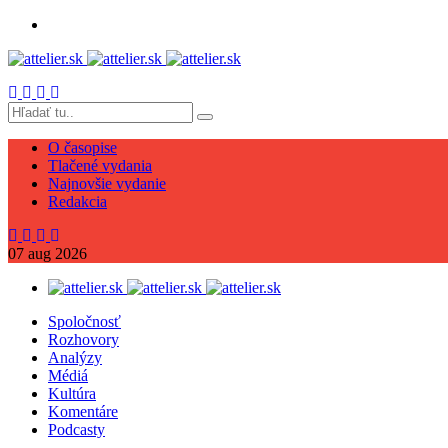
O časopise
Tlačené vydania
Najnovšie vydanie
Redakcia
07
aug
2026
Spoločnosť
Rozhovory
Analýzy
Médiá
Kultúra
Komentáre
Podcasty