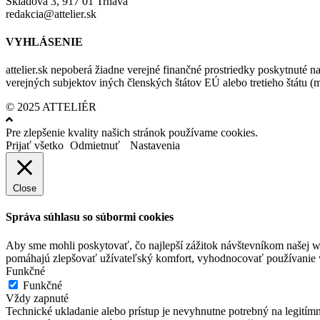
Skladová 3, 917 01 Trnava
redakcia@attelier.sk
VYHLÁSENIE
attelier.sk nepoberá žiadne verejné finančné prostriedky poskytnuté na
verejných subjektov iných členských štátov EÚ alebo tretieho štátu 
© 2025 ATTELIÉR
Pre zlepšenie kvality našich stránok používame cookies.
Prijať všetko
Odmietnuť
Nastavenia
Close
Správa súhlasu so súbormi cookies
Aby sme mohli poskytovať, čo najlepší zážitok návštevníkom našej w
pomáhajú zlepšovať užívateľský komfort, vyhodnocovať používanie we
Funkčné
Funkčné
Vždy zapnuté
Technické ukladanie alebo prístup je nevyhnutne potrebný na legitím