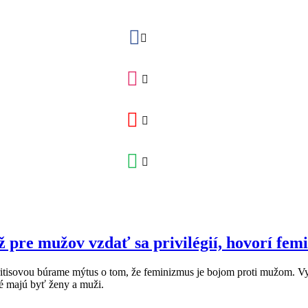
ž pre mužov vzdať sa privilégií, hovorí femi
tisovou búrame mýtus o tom, že feminizmus je bojom proti mužom. Vys
é majú byť ženy a muži.