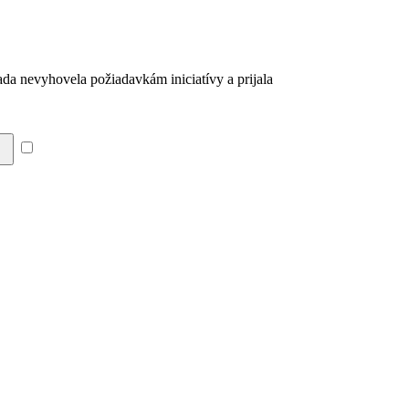
ada nevyhovela požiadavkám iniciatívy a prijala
Súhlasím so zásadami a