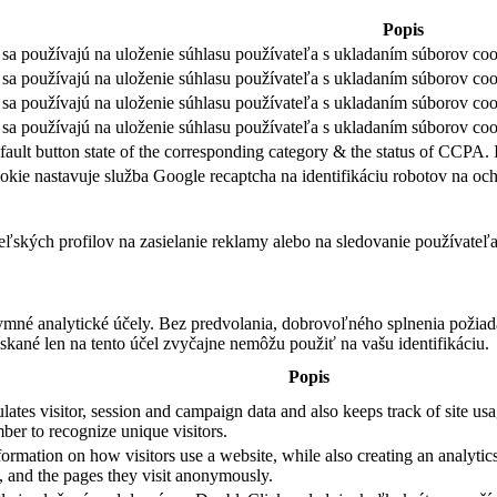
Popis
sa používajú na uloženie súhlasu používateľa s ukladaním súborov cook
sa používajú na uloženie súhlasu používateľa s ukladaním súborov coo
sa používajú na uloženie súhlasu používateľa s ukladaním súborov coo
sa používajú na uloženie súhlasu používateľa s ukladaním súborov cook
fault button state of the corresponding category & the status of CCPA. 
okie nastavuje služba Google recaptcha na identifikáciu robotov na 
teľských profilov na zasielanie reklamy alebo na sledovanie používate
ymné analytické účely. Bez predvolania, dobrovoľného splnenia požiada
skané len na tento účel zvyčajne nemôžu použiť na vašu identifikáciu.
Popis
ates visitor, session and campaign data and also keeps track of site usag
er to recognize unique visitors.
formation on how visitors use a website, while also creating an analytics
e, and the pages they visit anonymously.