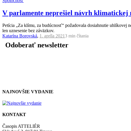
Spoločnosť
V parlamente neprešiel návrh klimatickej n
Petícia „Za klímu, za budúcnosť“ požadovala dosiahnutie uhlíkovej ne
len uznesenie bez záväzkov.
Katarína Borovská
,
1. apríla 2021
3 min
čítania
Odoberať newsletter
NAJNOVŠIE VYDANIE
KONTAKT
Časopis ATTELIÉR