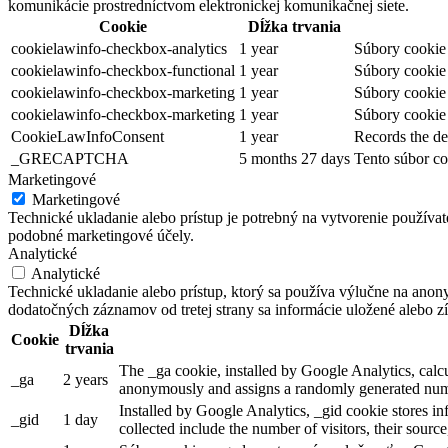
komunikácie prostredníctvom elektronickej komunikačnej siete.
Cookie
Dĺžka trvania
cookielawinfo-checkbox-analytics
1 year
Súbory cookie 
cookielawinfo-checkbox-functional
1 year
Súbory cookie 
cookielawinfo-checkbox-marketing
1 year
Súbory cookie 
cookielawinfo-checkbox-marketing
1 year
Súbory cookie 
CookieLawInfoConsent
1 year
Records the de
_GRECAPTCHA
5 months 27 days
Tento súbor co
Marketingové
Marketingové
Technické ukladanie alebo prístup je potrebný na vytvorenie používa
podobné marketingové účely.
Analytické
Analytické
Technické ukladanie alebo prístup, ktorý sa používa výlučne na anon
dodatočných záznamov od tretej strany sa informácie uložené alebo zí
Dĺžka
Cookie
trvania
The _ga cookie, installed by Google Analytics, calcul
_ga
2 years
anonymously and assigns a randomly generated numb
Installed by Google Analytics, _gid cookie stores in
_gid
1 day
collected include the number of visitors, their sourc