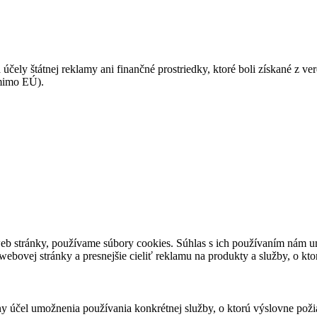
 účely štátnej reklamy ani finančné prostriedky, ktoré boli získané z v
(mimo EÚ).
eb stránky, používame súbory cookies. Súhlas s ich používaním nám um
bovej stránky a presnejšie cieliť reklamu na produkty a služby, o kt
ny účel umožnenia používania konkrétnej služby, o ktorú výslovne poži