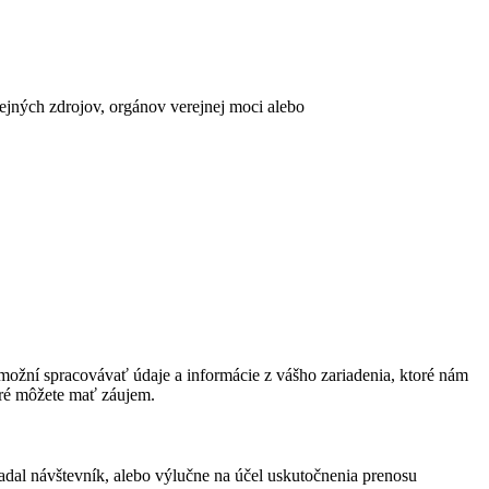
erejných zdrojov, orgánov verejnej moci alebo
ožní spracovávať údaje a informácie z vášho zariadenia, ktoré nám
oré môžete mať záujem.
adal návštevník, alebo výlučne na účel uskutočnenia prenosu