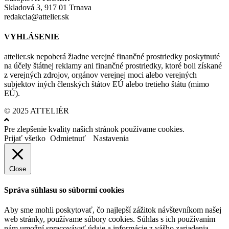
Skladová 3, 917 01 Trnava
redakcia@attelier.sk
VYHLÁSENIE
attelier.sk nepoberá žiadne verejné finančné prostriedky poskytnuté
na účely štátnej reklamy ani finančné prostriedky, ktoré boli získané
z verejných zdrojov, orgánov verejnej moci alebo verejných
subjektov iných členských štátov EÚ alebo tretieho štátu (mimo
EÚ).
© 2025 ATTELIÉR
Pre zlepšenie kvality našich stránok používame cookies.
Prijať všetko
Odmietnuť
Nastavenia
Close
Správa súhlasu so súbormi cookies
Aby sme mohli poskytovať, čo najlepší zážitok návštevníkom našej
web stránky, používame súbory cookies. Súhlas s ich používaním
nám umožní spracovávať údaje a informácie z vášho zariadenia,