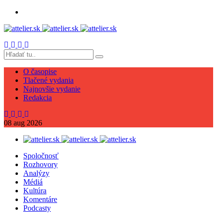
O časopise
Tlačené vydania
Najnovšie vydanie
Redakcia
08
aug
2026
Spoločnosť
Rozhovory
Analýzy
Médiá
Kultúra
Komentáre
Podcasty