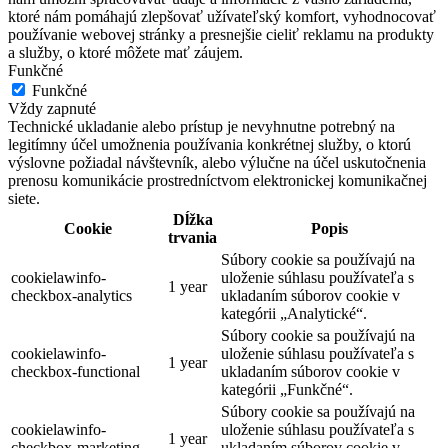
ktoré nám pomáhajú zlepšovať užívateľský komfort, vyhodnocovať
používanie webovej stránky a presnejšie cieliť reklamu na produkty
a služby, o ktoré môžete mať záujem.
Funkčné
Funkčné
Vždy zapnuté
Technické ukladanie alebo prístup je nevyhnutne potrebný na
legitímny účel umožnenia používania konkrétnej služby, o ktorú
výslovne požiadal návštevník, alebo výlučne na účel uskutočnenia
prenosu komunikácie prostredníctvom elektronickej komunikačnej
siete.
Dĺžka
Cookie
Popis
trvania
Súbory cookie sa používajú na
cookielawinfo-
uloženie súhlasu používateľa s
1 year
checkbox-analytics
ukladaním súborov cookie v
kategórii „Analytické“.
Súbory cookie sa používajú na
cookielawinfo-
uloženie súhlasu používateľa s
1 year
checkbox-functional
ukladaním súborov cookie v
kategórii „Funkčné“.
Súbory cookie sa používajú na
cookielawinfo-
uloženie súhlasu používateľa s
1 year
checkbox-marketing
ukladaním súborov cookie v