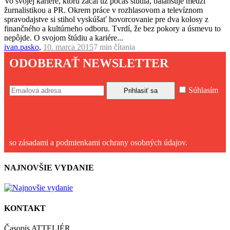
Vo svojej kariére, ktorú začal už počas štúdia, balansuje medzi
žurnalistikou a PR. Okrem práce v rozhlasovom a televíznom
spravodajstve si stihol vyskúšať hovorcovanie pre dva kolosy z
finančného a kultúrneho odboru. Tvrdí, že bez pokory a úsmevu to
nepôjde. O svojom štúdiu a kariére...
ivan.pasko
,
10. marca 2015
7 min
čítania
ODOBERAŤ NEWSLETTER
Súhlasím
so zásadami a podmienkami ochrany osobných údajov.
NAJNOVŠIE VYDANIE
KONTAKT
Časopis ATTELIÉR