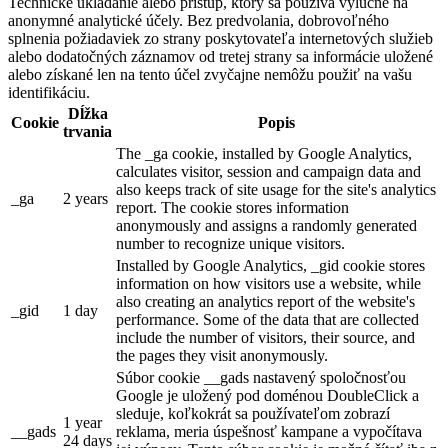
Technické ukladanie alebo prístup, ktorý sa používa výlučne na
anonymné analytické účely. Bez predvolania, dobrovoľného
splnenia požiadaviek zo strany poskytovateľa internetových služieb
alebo dodatočných záznamov od tretej strany sa informácie uložené
alebo získané len na tento účel zvyčajne nemôžu použiť na vašu
identifikáciu.
Dĺžka
Cookie
Popis
trvania
The _ga cookie, installed by Google Analytics,
calculates visitor, session and campaign data and
also keeps track of site usage for the site's analytics
_ga
2 years
report. The cookie stores information
anonymously and assigns a randomly generated
number to recognize unique visitors.
Installed by Google Analytics, _gid cookie stores
information on how visitors use a website, while
also creating an analytics report of the website's
_gid
1 day
performance. Some of the data that are collected
include the number of visitors, their source, and
the pages they visit anonymously.
Súbor cookie __gads nastavený spoločnosťou
Google je uložený pod doménou DoubleClick a
sleduje, koľkokrát sa používateľom zobrazí
1 year
__gads
reklama, meria úspešnosť kampane a vypočítava
24 days