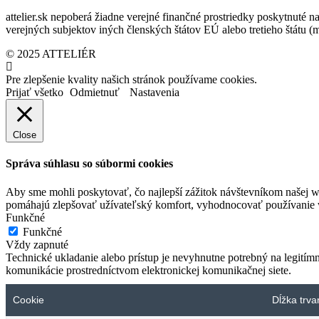
attelier.sk nepoberá žiadne verejné finančné prostriedky poskytnuté na
verejných subjektov iných členských štátov EÚ alebo tretieho štátu 
© 2025 ATTELIÉR
Pre zlepšenie kvality našich stránok používame cookies.
Prijať všetko
Odmietnuť
Nastavenia
Close
Správa súhlasu so súbormi cookies
Aby sme mohli poskytovať, čo najlepší zážitok návštevníkom našej w
pomáhajú zlepšovať užívateľský komfort, vyhodnocovať používanie we
Funkčné
Funkčné
Vždy zapnuté
Technické ukladanie alebo prístup je nevyhnutne potrebný na legitím
komunikácie prostredníctvom elektronickej komunikačnej siete.
Cookie
Dĺžka trva