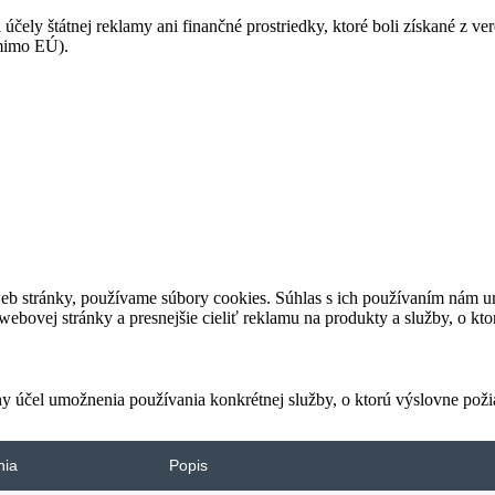
 účely štátnej reklamy ani finančné prostriedky, ktoré boli získané z v
(mimo EÚ).
eb stránky, používame súbory cookies. Súhlas s ich používaním nám um
bovej stránky a presnejšie cieliť reklamu na produkty a služby, o kt
ny účel umožnenia používania konkrétnej služby, o ktorú výslovne poži
nia
Popis