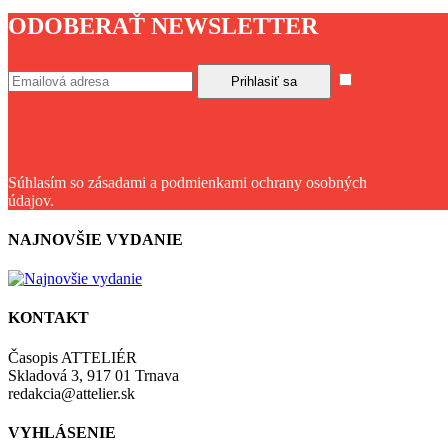
ODOBERAŤ NEWSLETTER
Súhlasím so zásadami a podmienkami ochrany osobných
údajov.
NAJNOVŠIE VYDANIE
KONTAKT
Časopis ATTELIÉR
Skladová 3, 917 01 Trnava
redakcia@attelier.sk
VYHLÁSENIE