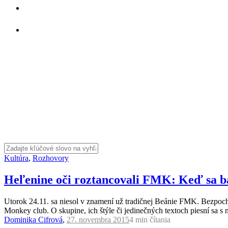
Kultúra
,
Rozhovory
Heľenine oči roztancovali FMK: Keď sa ba
Utorok 24.11. sa niesol v znamení už tradičnej Beánie FMK. Bezpoch
Monkey club. O skupine, ich štýle či jedinečných textoch piesní sa
Dominika Cifrová
,
27. novembra 2015
4 min
čítania