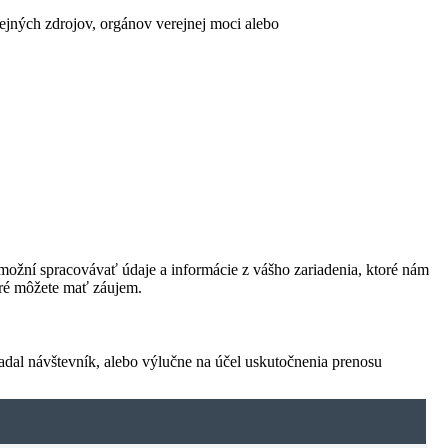
erejných zdrojov, orgánov verejnej moci alebo
ožní spracovávať údaje a informácie z vášho zariadenia, ktoré nám
oré môžete mať záujem.
adal návštevník, alebo výlučne na účel uskutočnenia prenosu