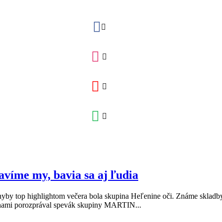
víme my, bavia sa aj ľudia
yby top highlightom večera bola skupina Heľenine oči. Známe skladby
 s nami porozprával spevák skupiny MARTIN...