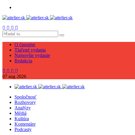
O časopise
Tlačené vydania
Najnovšie vydanie
Redakcia
07
aug
2026
Spoločnosť
Rozhovory
Analýzy
Médiá
Kultúra
Komentáre
Podcasty