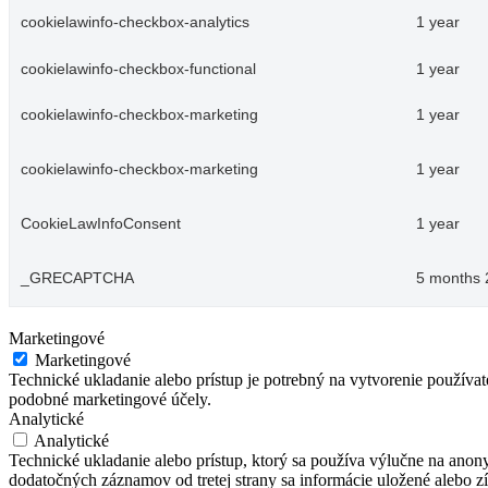
cookielawinfo-checkbox-analytics
1 year
cookielawinfo-checkbox-functional
1 year
cookielawinfo-checkbox-marketing
1 year
cookielawinfo-checkbox-marketing
1 year
CookieLawInfoConsent
1 year
_GRECAPTCHA
5 months 
Marketingové
Marketingové
Technické ukladanie alebo prístup je potrebný na vytvorenie používa
podobné marketingové účely.
Analytické
Analytické
Technické ukladanie alebo prístup, ktorý sa používa výlučne na anon
dodatočných záznamov od tretej strany sa informácie uložené alebo zí