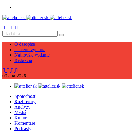
O časopise
Tlačené vydania
Najnovšie vydanie
Redakcia
09
aug
2026
Spoločnosť
Rozhovory
Analýzy
Médiá
Kultúra
Komentáre
Podcasty