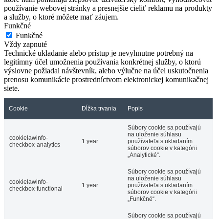
používanie webovej stránky a presnejšie cieliť reklamu na produkty
a služby, o ktoré môžete mať záujem.
Funkčné
Funkčné
Vždy zapnuté
Technické ukladanie alebo prístup je nevyhnutne potrebný na
legitímny účel umožnenia používania konkrétnej služby, o ktorú
výslovne požiadal návštevník, alebo výlučne na účel uskutočnenia
prenosu komunikácie prostredníctvom elektronickej komunikačnej
siete.
Cookie
Dĺžka trvania
Popis
Súbory cookie sa používajú
na uloženie súhlasu
cookielawinfo-
1 year
používateľa s ukladaním
checkbox-analytics
súborov cookie v kategórii
„Analytické“.
Súbory cookie sa používajú
na uloženie súhlasu
cookielawinfo-
1 year
používateľa s ukladaním
checkbox-functional
súborov cookie v kategórii
„Funkčné“.
Súbory cookie sa používajú