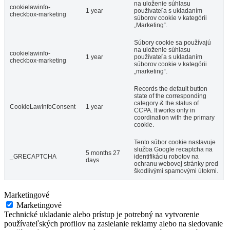
na uloženie súhlasu
cookielawinfo-
1 year
používateľa s ukladaním
checkbox-marketing
súborov cookie v kategórii
„Marketing“.
Súbory cookie sa používajú
na uloženie súhlasu
cookielawinfo-
1 year
používateľa s ukladaním
checkbox-marketing
súborov cookie v kategórii
„marketing“.
Records the default button
state of the corresponding
category & the status of
CookieLawInfoConsent
1 year
CCPA. It works only in
coordination with the primary
cookie.
Tento súbor cookie nastavuje
služba Google recaptcha na
5 months 27
_GRECAPTCHA
identifikáciu robotov na
days
ochranu webovej stránky pred
škodlivými spamovými útokmi.
Marketingové
Marketingové
Technické ukladanie alebo prístup je potrebný na vytvorenie
používateľských profilov na zasielanie reklamy alebo na sledovanie