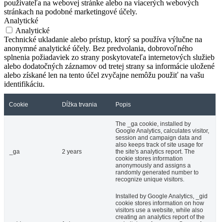
používateľa na webovej stránke alebo na viacerých webových
stránkach na podobné marketingové účely.
Analytické
Analytické
Technické ukladanie alebo prístup, ktorý sa používa výlučne na
anonymné analytické účely. Bez predvolania, dobrovoľného
splnenia požiadaviek zo strany poskytovateľa internetových služieb
alebo dodatočných záznamov od tretej strany sa informácie uložené
alebo získané len na tento účel zvyčajne nemôžu použiť na vašu
identifikáciu.
Cookie
Dĺžka trvania
Popis
The _ga cookie, installed by
Google Analytics, calculates visitor,
session and campaign data and
also keeps track of site usage for
_ga
2 years
the site's analytics report. The
cookie stores information
anonymously and assigns a
randomly generated number to
recognize unique visitors.
Installed by Google Analytics, _gid
cookie stores information on how
visitors use a website, while also
creating an analytics report of the