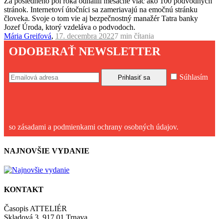
Za posledného pol roka odhalili mesačne viac ako 100 podvodných
stránok. Internetoví útočníci sa zameriavajú na emočnú stránku
človeka. Svoje o tom vie aj bezpečnostný manažér Tatra banky
Jozef Úroda, ktorý vzdeláva o podvodoch.
Mária Greifová
,
17. decembra 2022
7 min
čítania
ODOBERAŤ NEWSLETTER
Súhlasím
so zásadami a podmienkami ochrany osobných údajov.
NAJNOVŠIE VYDANIE
KONTAKT
Časopis ATTELIÉR
Skladová 3, 917 01 Trnava