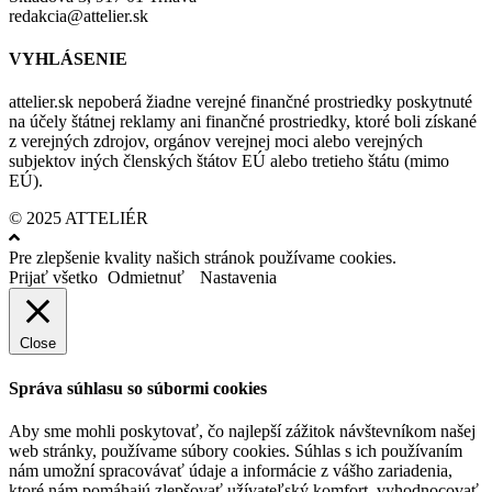
redakcia@attelier.sk
VYHLÁSENIE
attelier.sk nepoberá žiadne verejné finančné prostriedky poskytnuté
na účely štátnej reklamy ani finančné prostriedky, ktoré boli získané
z verejných zdrojov, orgánov verejnej moci alebo verejných
subjektov iných členských štátov EÚ alebo tretieho štátu (mimo
EÚ).
© 2025 ATTELIÉR
Pre zlepšenie kvality našich stránok používame cookies.
Prijať všetko
Odmietnuť
Nastavenia
Close
Správa súhlasu so súbormi cookies
Aby sme mohli poskytovať, čo najlepší zážitok návštevníkom našej
web stránky, používame súbory cookies. Súhlas s ich používaním
nám umožní spracovávať údaje a informácie z vášho zariadenia,
ktoré nám pomáhajú zlepšovať užívateľský komfort, vyhodnocovať