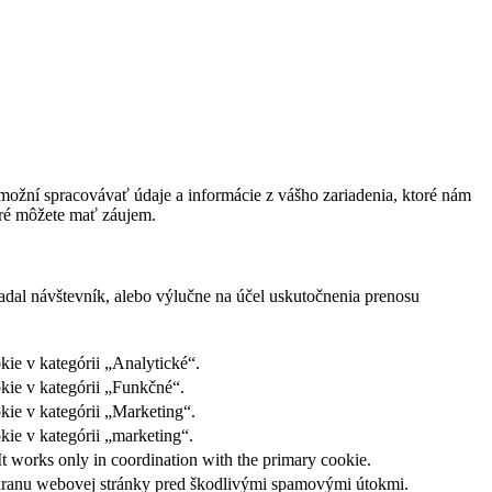
ožní spracovávať údaje a informácie z vášho zariadenia, ktoré nám
oré môžete mať záujem.
adal návštevník, alebo výlučne na účel uskutočnenia prenosu
ie v kategórii „Analytické“.
kie v kategórii „Funkčné“.
kie v kategórii „Marketing“.
ie v kategórii „marketing“.
It works only in coordination with the primary cookie.
ochranu webovej stránky pred škodlivými spamovými útokmi.