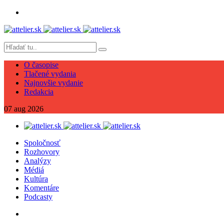
O časopise
Tlačené vydania
Najnovšie vydanie
Redakcia
07
aug
2026
Spoločnosť
Rozhovory
Analýzy
Médiá
Kultúra
Komentáre
Podcasty