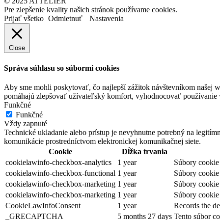
© 2025 ATTELIÉR
Pre zlepšenie kvality našich stránok používame cookies.
Prijať všetko
Odmietnuť
Nastavenia
Close
Správa súhlasu so súbormi cookies
Aby sme mohli poskytovať, čo najlepší zážitok návštevníkom našej w
pomáhajú zlepšovať užívateľský komfort, vyhodnocovať používanie we
Funkčné
Funkčné
Vždy zapnuté
Technické ukladanie alebo prístup je nevyhnutne potrebný na legitím
komunikácie prostredníctvom elektronickej komunikačnej siete.
Cookie
Dĺžka trvania
cookielawinfo-checkbox-analytics
1 year
Súbory cookie 
cookielawinfo-checkbox-functional
1 year
Súbory cookie 
cookielawinfo-checkbox-marketing
1 year
Súbory cookie 
cookielawinfo-checkbox-marketing
1 year
Súbory cookie 
CookieLawInfoConsent
1 year
Records the de
_GRECAPTCHA
5 months 27 days
Tento súbor co