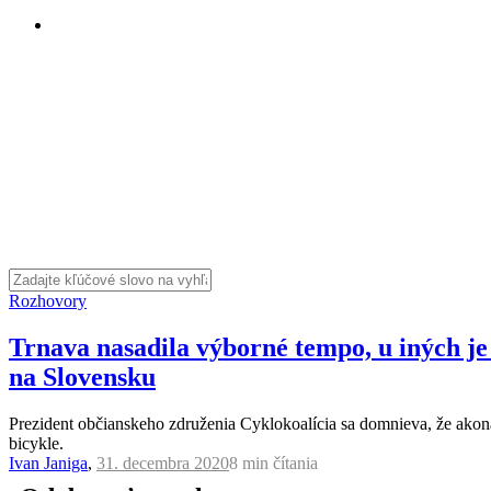
Rozhovory
Trnava nasadila výborné tempo, u iných je t
na Slovensku
Prezident občianskeho združenia Cyklokoalícia sa domnieva, že akonáhl
bicykle.
Ivan Janiga
,
31. decembra 2020
8 min
čítania