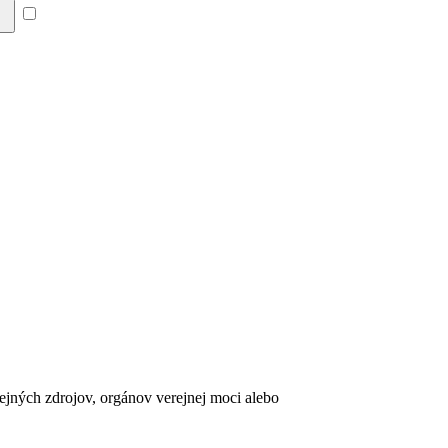
Súhlasím so zásadami a
erejných zdrojov, orgánov verejnej moci alebo