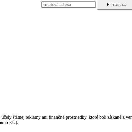
podmienkami ochrany osobných údajov.
 účely štátnej reklamy ani finančné prostriedky, ktoré boli získané z v
(mimo EÚ).