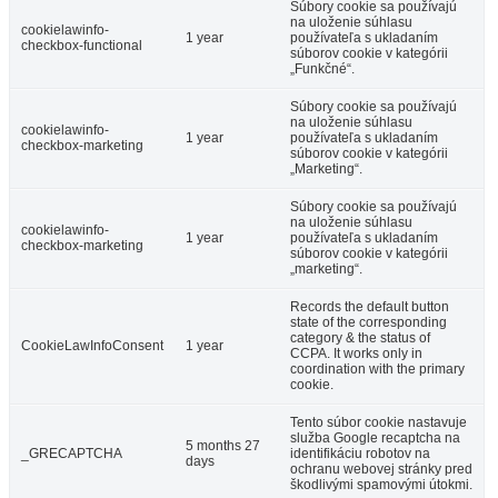
Súbory cookie sa používajú
na uloženie súhlasu
cookielawinfo-
1 year
používateľa s ukladaním
checkbox-functional
súborov cookie v kategórii
„Funkčné“.
Súbory cookie sa používajú
na uloženie súhlasu
cookielawinfo-
1 year
používateľa s ukladaním
checkbox-marketing
súborov cookie v kategórii
„Marketing“.
Súbory cookie sa používajú
na uloženie súhlasu
cookielawinfo-
1 year
používateľa s ukladaním
checkbox-marketing
súborov cookie v kategórii
„marketing“.
Records the default button
state of the corresponding
category & the status of
CookieLawInfoConsent
1 year
CCPA. It works only in
coordination with the primary
cookie.
Tento súbor cookie nastavuje
služba Google recaptcha na
5 months 27
_GRECAPTCHA
identifikáciu robotov na
days
ochranu webovej stránky pred
škodlivými spamovými útokmi.