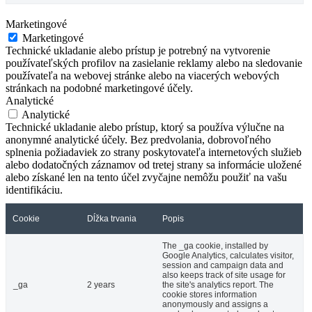
Marketingové
Marketingové
Technické ukladanie alebo prístup je potrebný na vytvorenie
používateľských profilov na zasielanie reklamy alebo na sledovanie
používateľa na webovej stránke alebo na viacerých webových
stránkach na podobné marketingové účely.
Analytické
Analytické
Technické ukladanie alebo prístup, ktorý sa používa výlučne na
anonymné analytické účely. Bez predvolania, dobrovoľného
splnenia požiadaviek zo strany poskytovateľa internetových služieb
alebo dodatočných záznamov od tretej strany sa informácie uložené
alebo získané len na tento účel zvyčajne nemôžu použiť na vašu
identifikáciu.
Cookie
Dĺžka trvania
Popis
The _ga cookie, installed by
Google Analytics, calculates visitor,
session and campaign data and
also keeps track of site usage for
_ga
2 years
the site's analytics report. The
cookie stores information
anonymously and assigns a