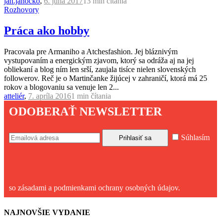
jan.janocko
,
6. júna 2017
13 min
čítania
Rozhovory
Práca ako hobby
Pracovala pre Armaniho a Atchesfashion. Jej bláznivým
vystupovaním a energickým zjavom, ktorý sa odráža aj na jej
obliekaní a blog ním len srší, zaujala tisíce nielen slovenských
followerov. Reč je o Martinčanke žijúcej v zahraničí, ktorá má 25
rokov a blogovaniu sa venuje len 2...
atteliér
,
7. apríla 2016
1 min
čítania
ODOBERAŤ NEWSLETTER
Súhlasím
so zásadami a podmienkami ochrany osobných údajov.
NAJNOVŠIE VYDANIE