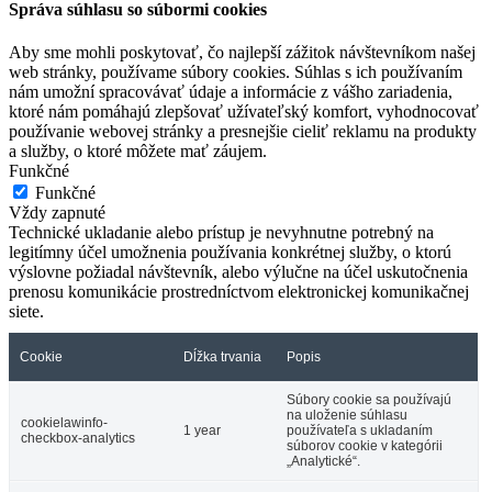
Správa súhlasu so súbormi cookies
Aby sme mohli poskytovať, čo najlepší zážitok návštevníkom našej
web stránky, používame súbory cookies. Súhlas s ich používaním
nám umožní spracovávať údaje a informácie z vášho zariadenia,
ktoré nám pomáhajú zlepšovať užívateľský komfort, vyhodnocovať
používanie webovej stránky a presnejšie cieliť reklamu na produkty
a služby, o ktoré môžete mať záujem.
Funkčné
Funkčné
Vždy zapnuté
Technické ukladanie alebo prístup je nevyhnutne potrebný na
legitímny účel umožnenia používania konkrétnej služby, o ktorú
výslovne požiadal návštevník, alebo výlučne na účel uskutočnenia
prenosu komunikácie prostredníctvom elektronickej komunikačnej
siete.
Cookie
Dĺžka trvania
Popis
Súbory cookie sa používajú
na uloženie súhlasu
cookielawinfo-
1 year
používateľa s ukladaním
checkbox-analytics
súborov cookie v kategórii
„Analytické“.