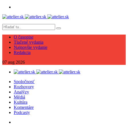
O časopise
Tlačené vydania
Najnovšie vydanie
Redakcia
07
aug
2026
Spoločnosť
Rozhovory
Analýzy
Médiá
Kultúra
Komentáre
Podcasty