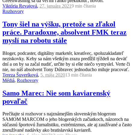
Greenwashing sa dá veľmi ľahko prekuknúť, hovorí.
Viktória Revajová
,
27. januára 2021
9 min
čítania
Rozhovory
Tony šiel na výšku, pretože sa zľakol
práce. Paradoxne, absolvent FMK teraz
myslí na robotu stále
Bloger, podcaster, digitálny marketér, kreatívec, spoluzakladateľ
neziskovky. Keby sa nám všetkým zrazu predĺžil týždeň na deväť
dní a on by sa začal nudiť, určite by si ešte niečo vymyslel. Verte či
nie, no náš absolvent Tony Dúbravec jednoducho miluje pracovať.
Tereza Šuveríková
,
5. mája 2020
13 min
čítania
Médiá
,
Rozhovory
Samo Marec: Nie som kaviarenský
povaľač
Prečítajte si rozhovor s najznámejším slovenským blogerom
SAMOM MARCOM o jeho blogerských začiatkoch, názoroch na
súčasnú športovú žurnalistiku, extrémizmus, ale aj zaužívané a často
zneužívané nadávky ako bratislavská kaviareň.