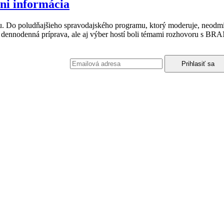
ni informácia
. Do poludňajšieho spravodajského programu, ktorý moderuje, neodmie
vinára, dennodenná príprava, ale aj výber hostí boli témami rozhovo
podmienkami ochrany osobných údajov.