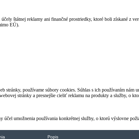
 účely štátnej reklamy ani finančné prostriedky, ktoré boli získané z v
(mimo EÚ).
eb stránky, používame súbory cookies. Súhlas s ich používaním nám um
bovej stránky a presnejšie cieliť reklamu na produkty a služby, o kt
ny účel umožnenia používania konkrétnej služby, o ktorú výslovne poži
nia
Popis