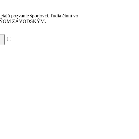
tajú pozvanie športovci, ľudia činní vo
ru s BRAŇOM ZÁVODSKÝM.
Súhlasím so zásadami a