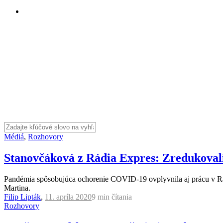
Médiá
,
Rozhovory
Stanovčáková z Rádia Expres: Zredukovali
Pandémia spôsobujúca ochorenie COVID-19 ovplyvnila aj prácu v Rád
Martina.
Filip Lipták
,
11. apríla 2020
9 min
čítania
Rozhovory