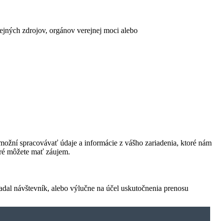
erejných zdrojov, orgánov verejnej moci alebo
ožní spracovávať údaje a informácie z vášho zariadenia, ktoré nám
oré môžete mať záujem.
adal návštevník, alebo výlučne na účel uskutočnenia prenosu