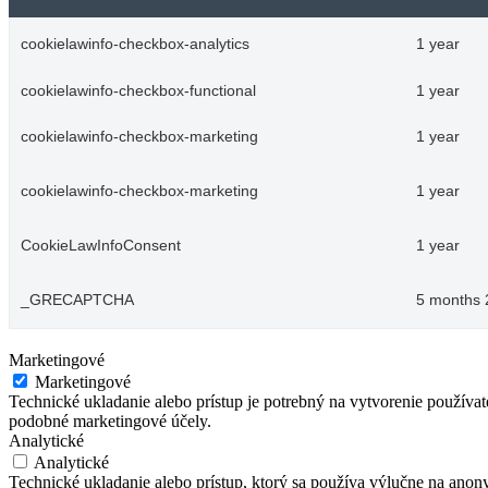
cookielawinfo-checkbox-analytics
1 year
cookielawinfo-checkbox-functional
1 year
cookielawinfo-checkbox-marketing
1 year
cookielawinfo-checkbox-marketing
1 year
CookieLawInfoConsent
1 year
_GRECAPTCHA
5 months 
Marketingové
Marketingové
Technické ukladanie alebo prístup je potrebný na vytvorenie používa
podobné marketingové účely.
Analytické
Analytické
Technické ukladanie alebo prístup, ktorý sa používa výlučne na anon