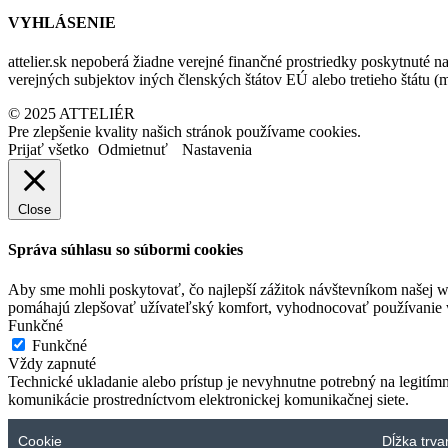
VYHLÁSENIE
attelier.sk nepoberá žiadne verejné finančné prostriedky poskytnuté na
verejných subjektov iných členských štátov EÚ alebo tretieho štátu 
© 2025 ATTELIÉR
Pre zlepšenie kvality našich stránok používame cookies.
Prijať všetko
Odmietnuť
Nastavenia
Close
Správa súhlasu so súbormi cookies
Aby sme mohli poskytovať, čo najlepší zážitok návštevníkom našej w
pomáhajú zlepšovať užívateľský komfort, vyhodnocovať používanie we
Funkčné
Funkčné
Vždy zapnuté
Technické ukladanie alebo prístup je nevyhnutne potrebný na legitím
komunikácie prostredníctvom elektronickej komunikačnej siete.
Cookie
Dĺžka trva