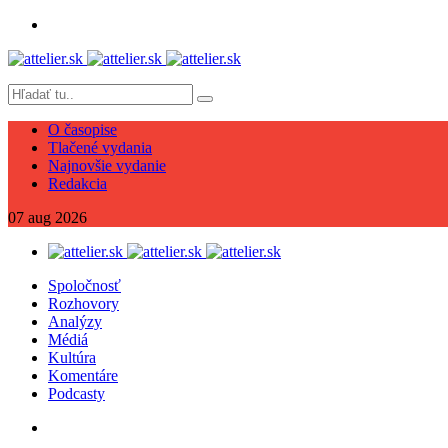
O časopise
Tlačené vydania
Najnovšie vydanie
Redakcia
07
aug
2026
Spoločnosť
Rozhovory
Analýzy
Médiá
Kultúra
Komentáre
Podcasty