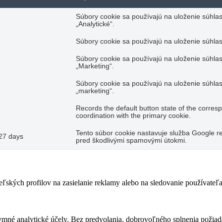
Súbory cookie sa používajú na uloženie súhlas
„Analytické“.
Súbory cookie sa používajú na uloženie súhlas
Súbory cookie sa používajú na uloženie súhlas
„Marketing“.
Súbory cookie sa používajú na uloženie súhlas
„marketing“.
Records the default button state of the corres
coordination with the primary cookie.
Tento súbor cookie nastavuje služba Google re
27 days
pred škodlivými spamovými útokmi.
teľských profilov na zasielanie reklamy alebo na sledovanie používate
ymné analytické účely. Bez predvolania, dobrovoľného splnenia požiada