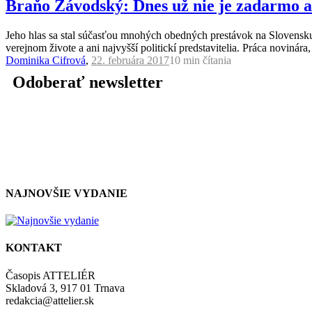
Braňo Závodský: Dnes už nie je zadarmo a
Jeho hlas sa stal súčasťou mnohých obedných prestávok na Slovensku
verejnom živote a ani najvyšší politickí predstavitelia. Práca no
Dominika Cifrová
,
22. februára 2017
10 min
čítania
Odoberať newsletter
NAJNOVŠIE VYDANIE
KONTAKT
Časopis ATTELIÉR
Skladová 3, 917 01 Trnava
redakcia@attelier.sk