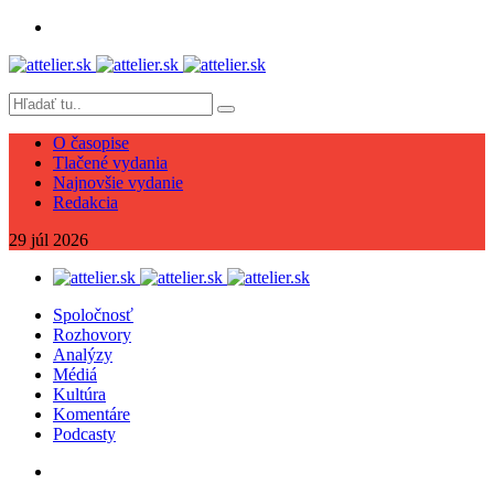
O časopise
Tlačené vydania
Najnovšie vydanie
Redakcia
29
júl
2026
Spoločnosť
Rozhovory
Analýzy
Médiá
Kultúra
Komentáre
Podcasty