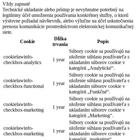
Vždy zapnuté
Technické ukladanie alebo prístup je nevyhnutne potrebný na
legitímny účel umožnenia používania konkrétnej služby, o ktorú
výslovne požiadal návštevník, alebo výlučne na účel uskutočnenia
prenosu komunikácie prostredníctvom elektronickej komunikačnej
siete.
Dĺžka
Cookie
Popis
trvania
Súbory cookie sa používajú na
cookielawinfo-
uloženie súhlasu používateľa s
1 year
checkbox-analytics
ukladaním súborov cookie v
kategórii „Analytické“.
Súbory cookie sa používajú na
cookielawinfo-
uloženie súhlasu používateľa s
1 year
checkbox-functional
ukladaním súborov cookie v
kategórii „Funkčné“.
Súbory cookie sa používajú na
cookielawinfo-
uloženie súhlasu používateľa s
1 year
checkbox-marketing
ukladaním súborov cookie v
kategórii „Marketing“.
Súbory cookie sa používajú na
cookielawinfo-
uloženie súhlasu používateľa s
1 year
checkbox-marketing
ukladaním súborov cookie v
kategórii „marketing“.