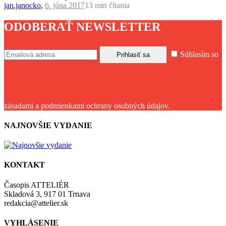
jan.janocko
,
6. júna 2017
13 min
čítania
ODOBERAŤ NEWSLETTER
Súhlasím so
zásadami a podmienkami ochrany osobných údajov.
NAJNOVŠIE VYDANIE
KONTAKT
Časopis ATTELIÉR
Skladová 3, 917 01 Trnava
redakcia@attelier.sk
VYHLÁSENIE