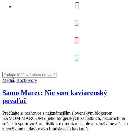
Médiá
,
Rozhovory
Samo Marec: Nie som kaviarenský
povaľač
Prečítajte si rozhovor s najznámejším slovenským blogerom
SAMOM MARCOM o jeho blogerských začiatkoch, názoroch na
súčasnú športovú žurnalistiku, extrémizmus, ale aj zaužívané a často
zneužívané nadávky ako bratislavská kaviareň.