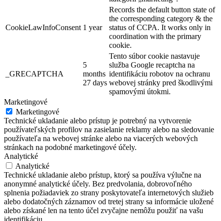
Records the default button state of
the corresponding category & the
CookieLawInfoConsent
1 year
status of CCPA. It works only in
coordination with the primary
cookie.
Tento súbor cookie nastavuje
5
služba Google recaptcha na
_GRECAPTCHA
months
identifikáciu robotov na ochranu
27 days
webovej stránky pred škodlivými
spamovými útokmi.
Marketingové
Marketingové
Technické ukladanie alebo prístup je potrebný na vytvorenie
používateľských profilov na zasielanie reklamy alebo na sledovanie
používateľa na webovej stránke alebo na viacerých webových
stránkach na podobné marketingové účely.
Analytické
Analytické
Technické ukladanie alebo prístup, ktorý sa používa výlučne na
anonymné analytické účely. Bez predvolania, dobrovoľného
splnenia požiadaviek zo strany poskytovateľa internetových služieb
alebo dodatočných záznamov od tretej strany sa informácie uložené
alebo získané len na tento účel zvyčajne nemôžu použiť na vašu
identifikáciu.