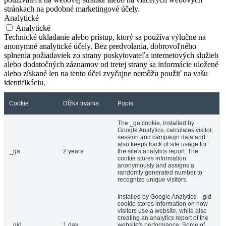
stránkach na podobné marketingové účely.
Analytické
Analytické
Technické ukladanie alebo prístup, ktorý sa používa výlučne na
anonymné analytické účely. Bez predvolania, dobrovoľného
splnenia požiadaviek zo strany poskytovateľa internetových služieb
alebo dodatočných záznamov od tretej strany sa informácie uložené
alebo získané len na tento účel zvyčajne nemôžu použiť na vašu
identifikáciu.
Cookie
Dĺžka trvania
Popis
The _ga cookie, installed by
Google Analytics, calculates visitor,
session and campaign data and
also keeps track of site usage for
_ga
2 years
the site's analytics report. The
cookie stores information
anonymously and assigns a
randomly generated number to
recognize unique visitors.
Installed by Google Analytics, _gid
cookie stores information on how
visitors use a website, while also
creating an analytics report of the
_gid
1 day
website's performance. Some of