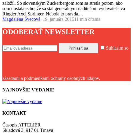
založil. So slovenským Zuckerbergom som sa stretla potom, ako
som dostala echo, že sa stal generálnym riaditeľom vydavateľstva
Ringier Axel Springer. Nebola to pravda....
Magdaléna Švecová
,
19. januára 2015
11 min
čítania
ODOBERAŤ NEWSLETTER
Súhlasím so
zásadami a podmienkami ochrany osobných údajov.
NAJNOVŠIE VYDANIE
KONTAKT
Časopis ATTELIÉR
Skladová 3, 917 01 Trnava