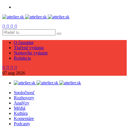
O časopise
Tlačené vydania
Najnovšie vydanie
Redakcia
07
aug
2026
Spoločnosť
Rozhovory
Analýzy
Médiá
Kultúra
Komentáre
Podcasty