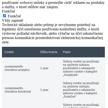
používanie webovej stránky a presnejšie cieliť reklamu na produkty
a služby, o ktoré môžete mať záujem.
Funkčné
Funkčné
Vždy zapnuté
Technické ukladanie alebo prístup je nevyhnutne potrebný na
legitímny účel umožnenia používania konkrétnej služby, o ktorú
výslovne požiadal návštevník, alebo výlučne na účel uskutočnenia
prenosu komunikácie prostredníctvom elektronickej komunikačnej
siete.
Cookie
Dĺžka trvania
Popis
Súbory cookie sa používajú
na uloženie súhlasu
cookielawinfo-
1 year
používateľa s ukladaním
checkbox-analytics
súborov cookie v kategórii
„Analytické“.
Súbory cookie sa používajú
na uloženie súhlasu
cookielawinfo-
1 year
používateľa s ukladaním
checkbox-functional
súborov cookie v kategórii
„Funkčné“.
Súbory cookie sa používajú