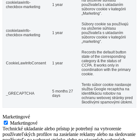
na uloženie súhlasu
cookielawinfo-
1 year
používateľa s ukladaním
checkbox-marketing
súborov cookie v kategórii
„Marketing“.
Súbory cookie sa používajú
na uloženie súhlasu
cookielawinfo-
1 year
používateľa s ukladaním
checkbox-marketing
súborov cookie v kategórii
„marketing“.
Records the default button
state of the corresponding
category & the status of
CookieLawInfoConsent
1 year
CCPA. It works only in
coordination with the primary
cookie.
Tento súbor cookie nastavuje
služba Google recaptcha na
5 months 27
_GRECAPTCHA
identifikáciu robotov na
days
ochranu webovej stránky pred
škodlivými spamovými útokmi.
Marketingové
Marketingové
Technické ukladanie alebo prístup je potrebný na vytvorenie
používateľských profilov na zasielanie reklamy alebo na sledovanie
používateľa na webovej stránke alebo na viacerých webových