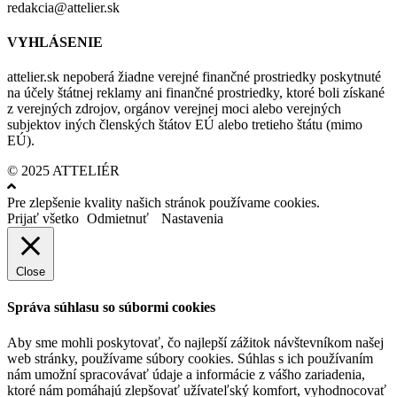
redakcia@attelier.sk
VYHLÁSENIE
attelier.sk nepoberá žiadne verejné finančné prostriedky poskytnuté
na účely štátnej reklamy ani finančné prostriedky, ktoré boli získané
z verejných zdrojov, orgánov verejnej moci alebo verejných
subjektov iných členských štátov EÚ alebo tretieho štátu (mimo
EÚ).
© 2025 ATTELIÉR
Pre zlepšenie kvality našich stránok používame cookies.
Prijať všetko
Odmietnuť
Nastavenia
Close
Správa súhlasu so súbormi cookies
Aby sme mohli poskytovať, čo najlepší zážitok návštevníkom našej
web stránky, používame súbory cookies. Súhlas s ich používaním
nám umožní spracovávať údaje a informácie z vášho zariadenia,
ktoré nám pomáhajú zlepšovať užívateľský komfort, vyhodnocovať