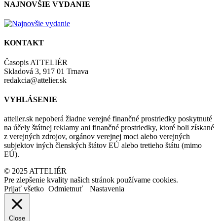
NAJNOVŠIE VYDANIE
KONTAKT
Časopis ATTELIÉR
Skladová 3, 917 01 Trnava
redakcia@attelier.sk
VYHLÁSENIE
attelier.sk nepoberá žiadne verejné finančné prostriedky poskytnuté
na účely štátnej reklamy ani finančné prostriedky, ktoré boli získané
z verejných zdrojov, orgánov verejnej moci alebo verejných
subjektov iných členských štátov EÚ alebo tretieho štátu (mimo
EÚ).
© 2025 ATTELIÉR
Pre zlepšenie kvality našich stránok používame cookies.
Prijať všetko
Odmietnuť
Nastavenia
Close