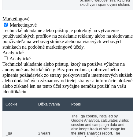
ochranu webovej stránky pred
škodlivými spamovými útokmi.
Marketingové
Marketingové
Technické ukladanie alebo prístup je potrebný na vytvorenie
používateľských profilov na zasielanie reklamy alebo na sledovanie
používateľa na webovej stránke alebo na viacerých webových
stránkach na podobné marketingové účely.
Analytické
Analytické
Technické ukladanie alebo prístup, ktorý sa používa výlučne na
anonymné analytické účely. Bez predvolania, dobrovoľného
splnenia požiadaviek zo strany poskytovateľa internetových služieb
alebo dodatočných záznamov od tretej strany sa informácie uložené
alebo získané len na tento účel zvyčajne nemôžu použiť na vašu
identifikáciu.
Cookie
Dĺžka trvania
Popis
The _ga cookie, installed by
Google Analytics, calculates visitor,
session and campaign data and
also keeps track of site usage for
_ga
2 years
the site's analytics report. The