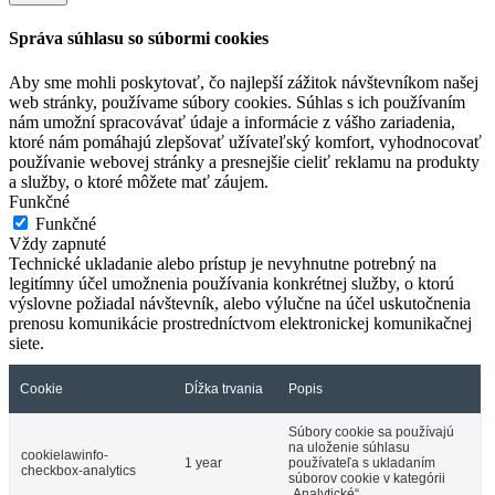
Správa súhlasu so súbormi cookies
Aby sme mohli poskytovať, čo najlepší zážitok návštevníkom našej
web stránky, používame súbory cookies. Súhlas s ich používaním
nám umožní spracovávať údaje a informácie z vášho zariadenia,
ktoré nám pomáhajú zlepšovať užívateľský komfort, vyhodnocovať
používanie webovej stránky a presnejšie cieliť reklamu na produkty
a služby, o ktoré môžete mať záujem.
Funkčné
Funkčné
Vždy zapnuté
Technické ukladanie alebo prístup je nevyhnutne potrebný na
legitímny účel umožnenia používania konkrétnej služby, o ktorú
výslovne požiadal návštevník, alebo výlučne na účel uskutočnenia
prenosu komunikácie prostredníctvom elektronickej komunikačnej
siete.
Cookie
Dĺžka trvania
Popis
Súbory cookie sa používajú
na uloženie súhlasu
cookielawinfo-
1 year
používateľa s ukladaním
checkbox-analytics
súborov cookie v kategórii
„Analytické“.