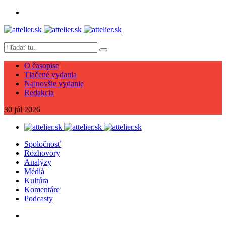
O časopise
Tlačené vydania
Najnovšie vydanie
Redakcia
30
júl
2026
Spoločnosť
Rozhovory
Analýzy
Médiá
Kultúra
Komentáre
Podcasty