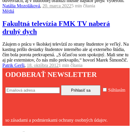
odvetviach, aj v hudobnej brandži musíte najskôr prejsť výberom.
Natália Mozoláková
,
20. marca 2022
5 min
čítania
Médiá
Fakultná televízia FMK TV naberá
druhý dych
Záujem o prácu v školskej televízií zo strany študentov je veľký. Na
kasting prišlo desiatky študentov interného ale aj externého štúdia,
čím bola porota prekvapená. „S účasťou som spokojný. Mali sme tu
aj pár externistov, čo nás milo prekvapilo,“ hovorí Marek Šimončič.
Patrik Gerši
,
18. októbra 2012
1 min
čítania
ODOBERAŤ NEWSLETTER
Súhlasím
so zásadami a podmienkami ochrany osobných údajov.