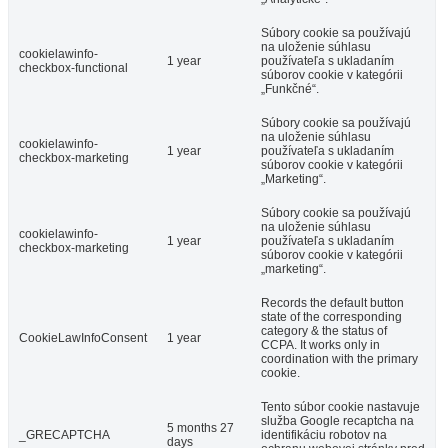
Súbory cookie sa používajú
na uloženie súhlasu
cookielawinfo-
1 year
používateľa s ukladaním
checkbox-functional
súborov cookie v kategórii
„Funkčné“.
Súbory cookie sa používajú
na uloženie súhlasu
cookielawinfo-
1 year
používateľa s ukladaním
checkbox-marketing
súborov cookie v kategórii
„Marketing“.
Súbory cookie sa používajú
na uloženie súhlasu
cookielawinfo-
1 year
používateľa s ukladaním
checkbox-marketing
súborov cookie v kategórii
„marketing“.
Records the default button
state of the corresponding
category & the status of
CookieLawInfoConsent
1 year
CCPA. It works only in
coordination with the primary
cookie.
Tento súbor cookie nastavuje
služba Google recaptcha na
5 months 27
_GRECAPTCHA
identifikáciu robotov na
days