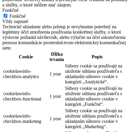
a služby, o ktoré môžete mať záujem.
Funkčné
Funkčné
Vždy zapnuté
Technické ukladanie alebo prístup je nevyhnutne potrebný na
legitímny účel umožnenia používania konkrétnej služby, o ktorú
výslovne požiadal návštevník, alebo výlučne na účel uskutočnenia
prenosu komunikácie prostredníctvom elektronickej komunikačnej
siete.
Dĺžka
Cookie
Popis
trvania
Súbory cookie sa používajú na
cookielawinfo-
uloženie súhlasu používateľa s
1 year
checkbox-analytics
ukladaním súborov cookie v
kategórii „Analytické“.
Súbory cookie sa používajú na
cookielawinfo-
uloženie súhlasu používateľa s
1 year
checkbox-functional
ukladaním súborov cookie v
kategórii „Funkčné“.
Súbory cookie sa používajú na
cookielawinfo-
uloženie súhlasu používateľa s
1 year
checkbox-marketing
ukladaním súborov cookie v
kategórii „Marketing“.