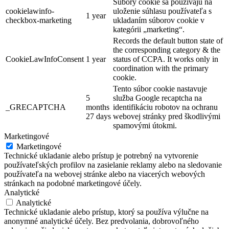
Súbory cookie sa používajú na
cookielawinfo-
uloženie súhlasu používateľa s
1 year
checkbox-marketing
ukladaním súborov cookie v
kategórii „marketing“.
Records the default button state of
the corresponding category & the
CookieLawInfoConsent
1 year
status of CCPA. It works only in
coordination with the primary
cookie.
Tento súbor cookie nastavuje
5
služba Google recaptcha na
_GRECAPTCHA
months
identifikáciu robotov na ochranu
27 days
webovej stránky pred škodlivými
spamovými útokmi.
Marketingové
Marketingové
Technické ukladanie alebo prístup je potrebný na vytvorenie
používateľských profilov na zasielanie reklamy alebo na sledovanie
používateľa na webovej stránke alebo na viacerých webových
stránkach na podobné marketingové účely.
Analytické
Analytické
Technické ukladanie alebo prístup, ktorý sa používa výlučne na
anonymné analytické účely. Bez predvolania, dobrovoľného