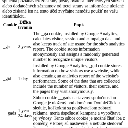
splnenia požiadaviek zo strany poskytovateľa internetových služieb
alebo dodatočných záznamov od tretej strany sa informácie uložené
alebo získané len na tento účel zvyčajne nemôžu použiť na vašu
identifikáciu.
Dĺžka
Cookie
Popis
trvania
The _ga cookie, installed by Google Analytics,
calculates visitor, session and campaign data and
also keeps track of site usage for the site's analytics
_ga
2 years
report. The cookie stores information
anonymously and assigns a randomly generated
number to recognize unique visitors.
Installed by Google Analytics, _gid cookie stores
information on how visitors use a website, while
also creating an analytics report of the website's
_gid
1 day
performance. Some of the data that are collected
include the number of visitors, their source, and
the pages they visit anonymously.
Súbor cookie __gads nastavený spoločnosťou
Google je uložený pod doménou DoubleClick a
sleduje, koľkokrát sa používateľom zobrazí
1 year
__gads
reklama, meria úspešnosť kampane a vypočítava
24 days
jej výnosy. Tento súbor cookie je možné čítať iba z
domény, v ktorej sú nastavené, a nebude sledovať