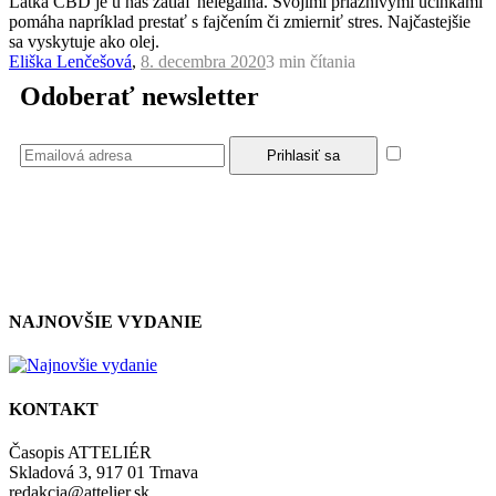
Látka CBD je u nás zatiaľ nelegálna. Svojimi priaznivými účinkami
pomáha napríklad prestať s fajčením či zmierniť stres. Najčastejšie
sa vyskytuje ako olej.
Eliška Lenčešová
,
8. decembra 2020
3 min
čítania
Odoberať newsletter
Súhlasím
so zásadami a podmienkami ochrany osobných údajov.
NAJNOVŠIE VYDANIE
KONTAKT
Časopis ATTELIÉR
Skladová 3, 917 01 Trnava
redakcia@attelier.sk