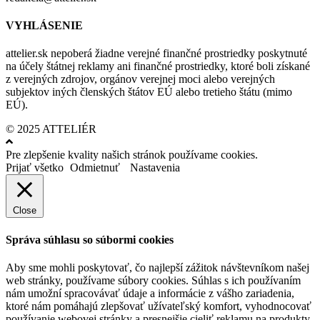
VYHLÁSENIE
attelier.sk nepoberá žiadne verejné finančné prostriedky poskytnuté
na účely štátnej reklamy ani finančné prostriedky, ktoré boli získané
z verejných zdrojov, orgánov verejnej moci alebo verejných
subjektov iných členských štátov EÚ alebo tretieho štátu (mimo
EÚ).
© 2025 ATTELIÉR
Pre zlepšenie kvality našich stránok používame cookies.
Prijať všetko
Odmietnuť
Nastavenia
Close
Správa súhlasu so súbormi cookies
Aby sme mohli poskytovať, čo najlepší zážitok návštevníkom našej
web stránky, používame súbory cookies. Súhlas s ich používaním
nám umožní spracovávať údaje a informácie z vášho zariadenia,
ktoré nám pomáhajú zlepšovať užívateľský komfort, vyhodnocovať
používanie webovej stránky a presnejšie cieliť reklamu na produkty