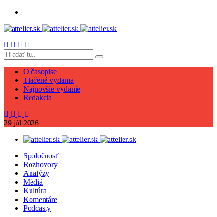
O časopise
Tlačené vydania
Najnovšie vydanie
Redakcia
29
júl
2026
Spoločnosť
Rozhovory
Analýzy
Médiá
Kultúra
Komentáre
Podcasty