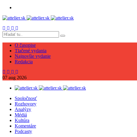
O časopise
Tlačené vydania
Najnovšie vydanie
Redakcia
07
aug
2026
Spoločnosť
Rozhovory
Analýzy
Médiá
Kultúra
Komentáre
Podcasty