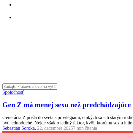
Spoločnosť
Gen Z má menej sexu než predchádzajúce g
Generácia Z prišla do sveta s privilégiami, o akých sa ich starým ro
byť jednoduché. Nejde však o jediný faktor, kvôli ktorému sex a inti
Sebastián Soroka
,
22. decembra 2025
7 min
čítania