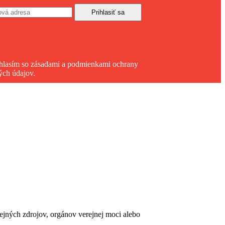
hlasím so zásadami a podmienkami ochrany
ých údajov.
erejných zdrojov, orgánov verejnej moci alebo