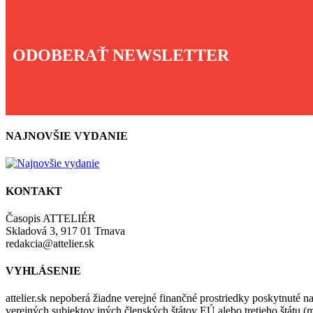
ODOBERAŤ NEWSLETTER
NAJNOVŠIE VYDANIE
KONTAKT
Časopis ATTELIÉR
Skladová 3, 917 01 Trnava
redakcia@attelier.sk
VYHLÁSENIE
attelier.sk nepoberá žiadne verejné finančné prostriedky poskytnuté na
verejných subjektov iných členských štátov EÚ alebo tretieho štátu 