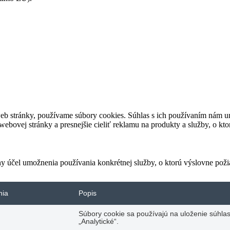
eb stránky, používame súbory cookies. Súhlas s ich používaním nám um
bovej stránky a presnejšie cieliť reklamu na produkty a služby, o kt
ny účel umožnenia používania konkrétnej služby, o ktorú výslovne poži
nia
Popis
Súbory cookie sa používajú na uloženie súhlas
„Analytické“.