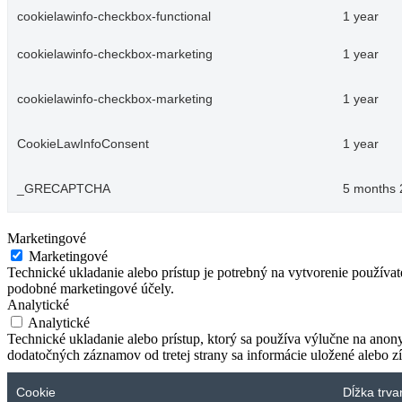
cookielawinfo-checkbox-functional
1 year
cookielawinfo-checkbox-marketing
1 year
cookielawinfo-checkbox-marketing
1 year
CookieLawInfoConsent
1 year
_GRECAPTCHA
5 months 
Marketingové
Marketingové
Technické ukladanie alebo prístup je potrebný na vytvorenie používa
podobné marketingové účely.
Analytické
Analytické
Technické ukladanie alebo prístup, ktorý sa používa výlučne na anon
dodatočných záznamov od tretej strany sa informácie uložené alebo zí
Cookie
Dĺžka trva