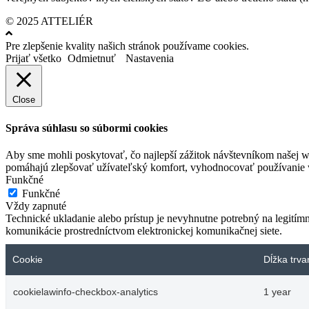
© 2025 ATTELIÉR
Pre zlepšenie kvality našich stránok používame cookies.
Prijať všetko
Odmietnuť
Nastavenia
Close
Správa súhlasu so súbormi cookies
Aby sme mohli poskytovať, čo najlepší zážitok návštevníkom našej w
pomáhajú zlepšovať užívateľský komfort, vyhodnocovať používanie we
Funkčné
Funkčné
Vždy zapnuté
Technické ukladanie alebo prístup je nevyhnutne potrebný na legitím
komunikácie prostredníctvom elektronickej komunikačnej siete.
Cookie
Dĺžka trva
cookielawinfo-checkbox-analytics
1 year