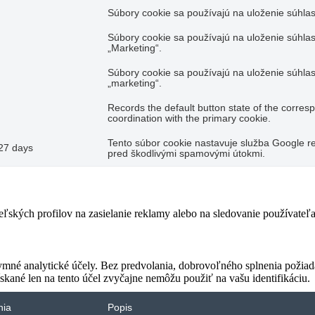
Súbory cookie sa používajú na uloženie súhlas
Súbory cookie sa používajú na uloženie súhlas
„Marketing“.
Súbory cookie sa používajú na uloženie súhlas
„marketing“.
Records the default button state of the corres
coordination with the primary cookie.
Tento súbor cookie nastavuje služba Google re
27 days
pred škodlivými spamovými útokmi.
teľských profilov na zasielanie reklamy alebo na sledovanie používate
ymné analytické účely. Bez predvolania, dobrovoľného splnenia požiada
skané len na tento účel zvyčajne nemôžu použiť na vašu identifikáciu.
nia
Popis