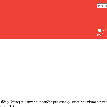
Sú
osobn
 účely štátnej reklamy ani finančné prostriedky, ktoré boli získané z v
(mimo EÚ).