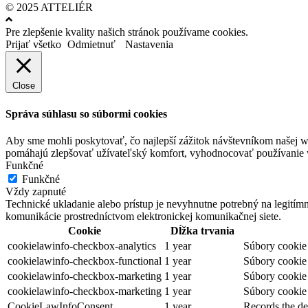
© 2025 ATTELIÉR
Pre zlepšenie kvality našich stránok používame cookies.
Prijať všetko
Odmietnuť
Nastavenia
Close
Správa súhlasu so súbormi cookies
Aby sme mohli poskytovať, čo najlepší zážitok návštevníkom našej w
pomáhajú zlepšovať užívateľský komfort, vyhodnocovať používanie we
Funkčné
Funkčné
Vždy zapnuté
Technické ukladanie alebo prístup je nevyhnutne potrebný na legitím
komunikácie prostredníctvom elektronickej komunikačnej siete.
Cookie
Dĺžka trvania
cookielawinfo-checkbox-analytics
1 year
Súbory cookie 
cookielawinfo-checkbox-functional
1 year
Súbory cookie 
cookielawinfo-checkbox-marketing
1 year
Súbory cookie 
cookielawinfo-checkbox-marketing
1 year
Súbory cookie 
CookieLawInfoConsent
1 year
Records the de