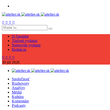
O časopise
Tlačené vydania
Najnovšie vydanie
Redakcia
30
júl
2026
Spoločnosť
Rozhovory
Analýzy
Médiá
Kultúra
Komentáre
Podcasty