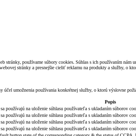
eb stránky, používame súbory cookies. Súhlas s ich používaním nám um
bovej stránky a presnejšie cieliť reklamu na produkty a služby, o kt
ny účel umožnenia používania konkrétnej služby, o ktorú výslovne poži
Popis
sa používajú na uloženie súhlasu používateľa s ukladaním súborov cook
sa používajú na uloženie súhlasu používateľa s ukladaním súborov coo
sa používajú na uloženie súhlasu používateľa s ukladaním súborov coo
sa používajú na uloženie súhlasu používateľa s ukladaním súborov cook
fault button state of the corresponding category & the status of CCPA. 