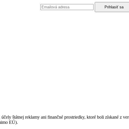
podmienkami ochrany osobných údajov.
 účely štátnej reklamy ani finančné prostriedky, ktoré boli získané z v
(mimo EÚ).