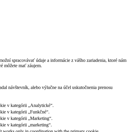
ožní spracovávať údaje a informácie z vášho zariadenia, ktoré nám
oré môžete mať záujem.
adal návštevník, alebo výlučne na účel uskutočnenia prenosu
ie v kategórii „Analytické“.
kie v kategórii „Funkčné“.
kie v kategórii „Marketing“.
ie v kategórii „marketing“.
It works only in coordination with the primary cookie.