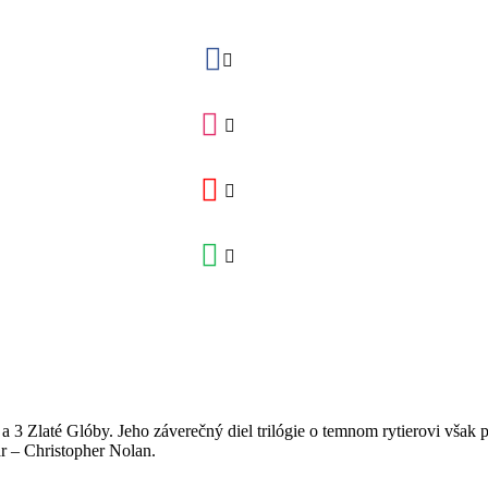
Zlaté Glóby. Jeho záverečný diel trilógie o temnom rytierovi však pr
ar – Christopher Nolan.