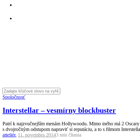
Spoločnosť
Interstellar – vesmírny blockbuster
Patrí k najzvučnejším menám Hollywoodu. Mimo iného má 2 Oscary a 3 
s dvojročným odstupom napraviť si reputáciu, a to s filmom Interstell
atteliér
,
11. novembra 2014
3 min
čítania