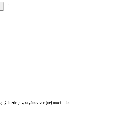
Súhlasím so zásadami a
erejných zdrojov, orgánov verejnej moci alebo