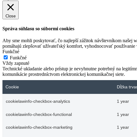
Close
Správa súhlasu so súbormi cookies
Aby sme mohli poskytovať, čo najlepší zážitok návštevníkom našej w
pomáhajú zlepšovať užívateľský komfort, vyhodnocovať používanie we
Funkčné
Funkčné
Vždy zapnuté
Technické ukladanie alebo prístup je nevyhnutne potrebný na legitím
komunikácie prostredníctvom elektronickej komunikačnej siete.
Cookie
Dĺžka trva
cookielawinfo-checkbox-analytics
1 year
cookielawinfo-checkbox-functional
1 year
cookielawinfo-checkbox-marketing
1 year