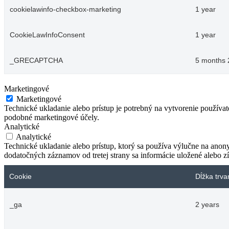
cookielawinfo-checkbox-marketing
1 year
CookieLawInfoConsent
1 year
_GRECAPTCHA
5 months 
Marketingové
Marketingové
Technické ukladanie alebo prístup je potrebný na vytvorenie používa
podobné marketingové účely.
Analytické
Analytické
Technické ukladanie alebo prístup, ktorý sa používa výlučne na anon
dodatočných záznamov od tretej strany sa informácie uložené alebo zí
Cookie
Dĺžka trva
_ga
2 years