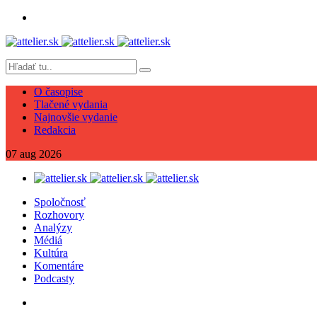
O časopise
Tlačené vydania
Najnovšie vydanie
Redakcia
07
aug
2026
Spoločnosť
Rozhovory
Analýzy
Médiá
Kultúra
Komentáre
Podcasty