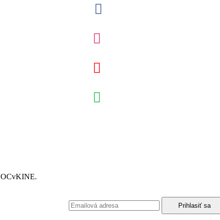
á NOCvKINE.