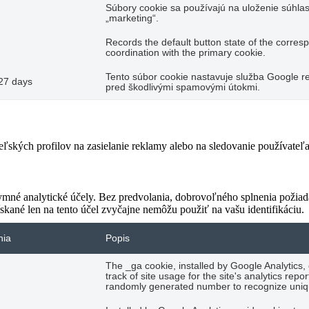
Súbory cookie sa používajú na uloženie súhlas
„marketing“.
Records the default button state of the corres
coordination with the primary cookie.
Tento súbor cookie nastavuje služba Google re
27 days
pred škodlivými spamovými útokmi.
teľských profilov na zasielanie reklamy alebo na sledovanie používate
ymné analytické účely. Bez predvolania, dobrovoľného splnenia požiada
skané len na tento účel zvyčajne nemôžu použiť na vašu identifikáciu.
nia
Popis
The _ga cookie, installed by Google Analytics,
track of site usage for the site's analytics re
randomly generated number to recognize uniqu