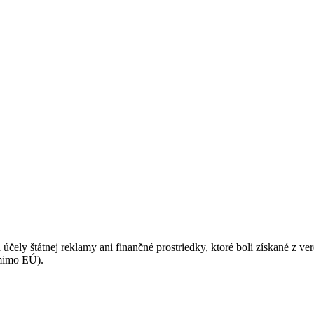
podmienkami ochrany osobných údajov.
 účely štátnej reklamy ani finančné prostriedky, ktoré boli získané z v
(mimo EÚ).