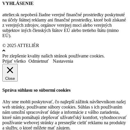
VYHLÁSENIE
attelier.sk nepoberá žiadne verejné finančné prostriedky poskytnuté
na účely štátnej reklamy ani finančné prostriedky, ktoré boli získané
z verejných zdrojov, orgánov verejnej moci alebo verejných
subjektov iných členských štátov EÚ alebo tretieho štátu (mimo
EÚ).
© 2025 ATTELIÉR
Pre zlepšenie kvality našich stránok používame cookies.
Prijať všetko
Odmietnuť
Nastavenia
Close
Správa súhlasu so súbormi cookies
Aby sme mohli poskytovať, čo najlepší zážitok návštevníkom našej
web stránky, používame súbory cookies. Súhlas s ich používaním
nám umožní spracovávať údaje a informácie z vášho zariadenia,
ktoré nám pomáhajú zlepšovať užívateľský komfort, vyhodnocovať
používanie webovej stránky a presnejšie cieliť reklamu na produkty
a služby, o ktoré môžete mať záujem.