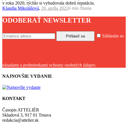
v roku 2020, rýchlo si vybudovala dobrú reputáciu.
Klaudia Mikolášová
,
29. apríla 2021
6 min
čítania
ODOBERAŤ NEWSLETTER
Súhlasím so
zásadami a podmienkami ochrany osobných údajov.
NAJNOVŠIE VYDANIE
KONTAKT
Časopis ATTELIÉR
Skladová 3, 917 01 Trnava
redakcia@attelier.sk