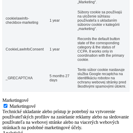
„Marketing“.
Súbory cookie sa používajú
na uloženie súhlasu
cookielawinfo-
1 year
používateľa s ukladaním
checkbox-marketing
súborov cookie v kategórii
„marketing“.
Records the default button
state of the corresponding
category & the status of
CookieLawInfoConsent
1 year
CCPA. It works only in
coordination with the primary
cookie.
Tento súbor cookie nastavuje
služba Google recaptcha na
5 months 27
_GRECAPTCHA
identifikáciu robotov na
days
ochranu webovej stránky pred
škodlivými spamovými útokmi.
Marketingové
Marketingové
Technické ukladanie alebo prístup je potrebný na vytvorenie
používateľských profilov na zasielanie reklamy alebo na sledovanie
používateľa na webovej stránke alebo na viacerých webových
stránkach na podobné marketingové účely.
Analytické