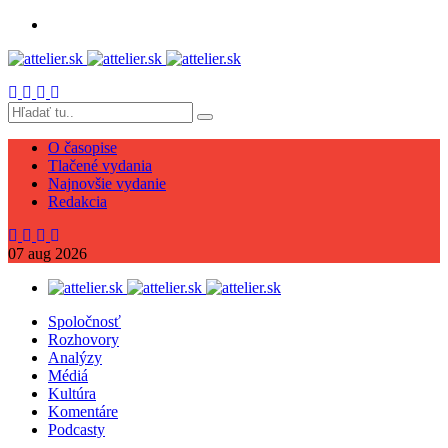
O časopise
Tlačené vydania
Najnovšie vydanie
Redakcia
07
aug
2026
Spoločnosť
Rozhovory
Analýzy
Médiá
Kultúra
Komentáre
Podcasty