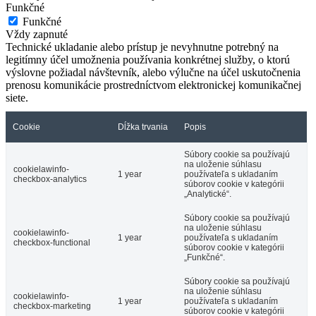
Funkčné
Funkčné
Vždy zapnuté
Technické ukladanie alebo prístup je nevyhnutne potrebný na
legitímny účel umožnenia používania konkrétnej služby, o ktorú
výslovne požiadal návštevník, alebo výlučne na účel uskutočnenia
prenosu komunikácie prostredníctvom elektronickej komunikačnej
siete.
Cookie
Dĺžka trvania
Popis
Súbory cookie sa používajú
na uloženie súhlasu
cookielawinfo-
1 year
používateľa s ukladaním
checkbox-analytics
súborov cookie v kategórii
„Analytické“.
Súbory cookie sa používajú
na uloženie súhlasu
cookielawinfo-
1 year
používateľa s ukladaním
checkbox-functional
súborov cookie v kategórii
„Funkčné“.
Súbory cookie sa používajú
na uloženie súhlasu
cookielawinfo-
1 year
používateľa s ukladaním
checkbox-marketing
súborov cookie v kategórii