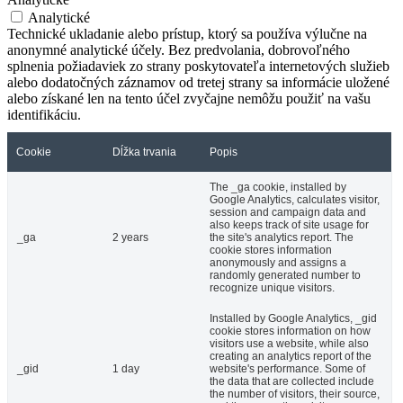
Analytické
Technické ukladanie alebo prístup, ktorý sa používa výlučne na
anonymné analytické účely. Bez predvolania, dobrovoľného
splnenia požiadaviek zo strany poskytovateľa internetových služieb
alebo dodatočných záznamov od tretej strany sa informácie uložené
alebo získané len na tento účel zvyčajne nemôžu použiť na vašu
identifikáciu.
Cookie
Dĺžka trvania
Popis
The _ga cookie, installed by
Google Analytics, calculates visitor,
session and campaign data and
also keeps track of site usage for
_ga
2 years
the site's analytics report. The
cookie stores information
anonymously and assigns a
randomly generated number to
recognize unique visitors.
Installed by Google Analytics, _gid
cookie stores information on how
visitors use a website, while also
creating an analytics report of the
_gid
1 day
website's performance. Some of
the data that are collected include
the number of visitors, their source,