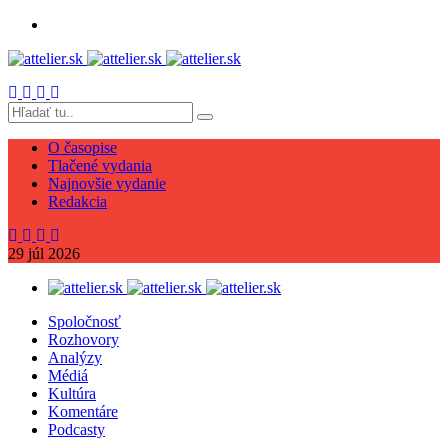
O časopise
Tlačené vydania
Najnovšie vydanie
Redakcia
29
júl
2026
Spoločnosť
Rozhovory
Analýzy
Médiá
Kultúra
Komentáre
Podcasty