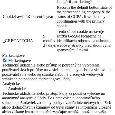
kategórii „marketing“.
Records the default button state of
the corresponding category & the
CookieLawInfoConsent
1 year
status of CCPA. It works only in
coordination with the primary
cookie.
Tento súbor cookie nastavuje
5
služba Google recaptcha na
_GRECAPTCHA
months
identifikáciu robotov na ochranu
27 days
webovej stránky pred škodlivými
spamovými útokmi.
Marketingové
Marketingové
Technické ukladanie alebo prístup je potrebný na vytvorenie
používateľských profilov na zasielanie reklamy alebo na sledovanie
používateľa na webovej stránke alebo na viacerých webových
stránkach na podobné marketingové účely.
Analytické
Analytické
Technické ukladanie alebo prístup, ktorý sa používa výlučne na
anonymné analytické účely. Bez predvolania, dobrovoľného
splnenia požiadaviek zo strany poskytovateľa internetových služieb
alebo dodatočných záznamov od tretej strany sa informácie uložené
alebo získané len na tento účel zvyčajne nemôžu použiť na vašu