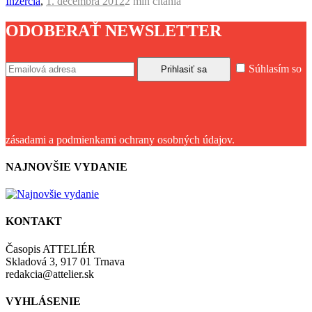
Inzercia
,
1. decembra 2012
2 min
čítania
ODOBERAŤ NEWSLETTER
Súhlasím so
zásadami a podmienkami ochrany osobných údajov.
NAJNOVŠIE VYDANIE
KONTAKT
Časopis ATTELIÉR
Skladová 3, 917 01 Trnava
redakcia@attelier.sk
VYHLÁSENIE