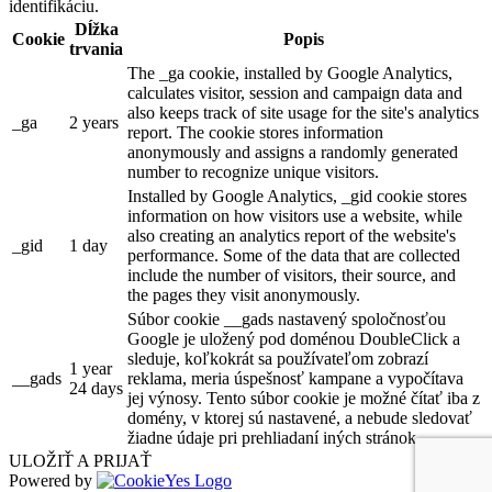
identifikáciu.
Dĺžka
Cookie
Popis
trvania
The _ga cookie, installed by Google Analytics,
calculates visitor, session and campaign data and
also keeps track of site usage for the site's analytics
_ga
2 years
report. The cookie stores information
anonymously and assigns a randomly generated
number to recognize unique visitors.
Installed by Google Analytics, _gid cookie stores
information on how visitors use a website, while
also creating an analytics report of the website's
_gid
1 day
performance. Some of the data that are collected
include the number of visitors, their source, and
the pages they visit anonymously.
Súbor cookie __gads nastavený spoločnosťou
Google je uložený pod doménou DoubleClick a
sleduje, koľkokrát sa používateľom zobrazí
1 year
__gads
reklama, meria úspešnosť kampane a vypočítava
24 days
jej výnosy. Tento súbor cookie je možné čítať iba z
domény, v ktorej sú nastavené, a nebude sledovať
žiadne údaje pri prehliadaní iných stránok.
ULOŽIŤ A PRIJAŤ
Powered by