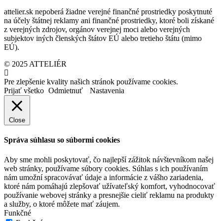
attelier.sk nepoberá žiadne verejné finančné prostriedky poskytnuté
na účely štátnej reklamy ani finančné prostriedky, ktoré boli získané
z verejných zdrojov, orgánov verejnej moci alebo verejných
subjektov iných členských štátov EÚ alebo tretieho štátu (mimo
EÚ).
© 2025 ATTELIÉR
Pre zlepšenie kvality našich stránok používame cookies.
Prijať všetko
Odmietnuť
Nastavenia
Close
Správa súhlasu so súbormi cookies
Aby sme mohli poskytovať, čo najlepší zážitok návštevníkom našej
web stránky, používame súbory cookies. Súhlas s ich používaním
nám umožní spracovávať údaje a informácie z vášho zariadenia,
ktoré nám pomáhajú zlepšovať užívateľský komfort, vyhodnocovať
používanie webovej stránky a presnejšie cieliť reklamu na produkty
a služby, o ktoré môžete mať záujem.
Funkčné