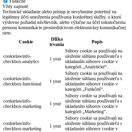
Funkčné
Vždy zapnuté
Technické ukladanie alebo prístup je nevyhnutne potrebný na
legitímny účel umožnenia používania konkrétnej služby, o ktorú
výslovne požiadal návštevník, alebo výlučne na účel uskutočnenia
prenosu komunikácie prostredníctvom elektronickej komunikačnej
siete.
Dĺžka
Cookie
Popis
trvania
Súbory cookie sa používajú na
cookielawinfo-
uloženie súhlasu používateľa s
1 year
checkbox-analytics
ukladaním súborov cookie v
kategórii „Analytické“.
Súbory cookie sa používajú na
cookielawinfo-
uloženie súhlasu používateľa s
1 year
checkbox-functional
ukladaním súborov cookie v
kategórii „Funkčné“.
Súbory cookie sa používajú na
cookielawinfo-
uloženie súhlasu používateľa s
1 year
checkbox-marketing
ukladaním súborov cookie v
kategórii „Marketing“.
Súbory cookie sa používajú na
cookielawinfo-
uloženie súhlasu používateľa s
1 year
checkbox-marketing
ukladaním súborov cookie v