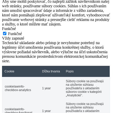
Aby sme mohli poskytovať, čo najlepší zážitok návštevníkom našej
web stránky, používame súbory cookies. Súhlas s ich používaním
nám umožní spracovávať údaje a informácie z vášho zariadenia,
ktoré nám pomáhajú zlepšovať užívateľský komfort, vyhodnocovať
používanie webovej stránky a presnejšie cieliť reklamu na produkty
a služby, o ktoré môžete mať záujem.
Funkčné
Funkčné
Vždy zapnuté
Technické ukladanie alebo prístup je nevyhnutne potrebný na
legitímny účel umožnenia používania konkrétnej služby, o ktorú
výslovne požiadal návštevník, alebo výlučne na účel uskutočnenia
prenosu komunikácie prostredníctvom elektronickej komunikačnej
siete.
Cookie
Dĺžka trvania
Popis
Súbory cookie sa používajú
na uloženie súhlasu
cookielawinfo-
1 year
používateľa s ukladaním
checkbox-analytics
súborov cookie v kategórii
„Analytické“.
Súbory cookie sa používajú
na uloženie súhlasu
cookielawinfo-
1 year
používateľa s ukladaním
checkbox-functional