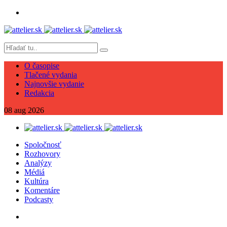
O časopise
Tlačené vydania
Najnovšie vydanie
Redakcia
08
aug
2026
Spoločnosť
Rozhovory
Analýzy
Médiá
Kultúra
Komentáre
Podcasty