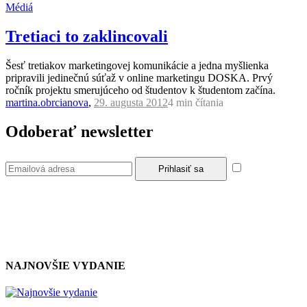
Médiá
Tretiaci to zaklincovali
Šesť tretiakov marketingovej komunikácie a jedna myšlienka
pripravili jedinečnú súťaž v online marketingu DOSKA. Prvý
ročník projektu smerujúceho od študentov k študentom začína.
martina.obrcianova
,
29. augusta 2012
4 min
čítania
Odoberať newsletter
Súhlasím so
zásadami a podmienkami ochrany osobných údajov.
NAJNOVŠIE VYDANIE