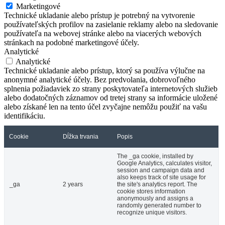
Marketingové
Technické ukladanie alebo prístup je potrebný na vytvorenie
používateľských profilov na zasielanie reklamy alebo na sledovanie
používateľa na webovej stránke alebo na viacerých webových
stránkach na podobné marketingové účely.
Analytické
Analytické
Technické ukladanie alebo prístup, ktorý sa používa výlučne na
anonymné analytické účely. Bez predvolania, dobrovoľného
splnenia požiadaviek zo strany poskytovateľa internetových služieb
alebo dodatočných záznamov od tretej strany sa informácie uložené
alebo získané len na tento účel zvyčajne nemôžu použiť na vašu
identifikáciu.
Cookie
Dĺžka trvania
Popis
The _ga cookie, installed by
Google Analytics, calculates visitor,
session and campaign data and
also keeps track of site usage for
_ga
2 years
the site's analytics report. The
cookie stores information
anonymously and assigns a
randomly generated number to
recognize unique visitors.