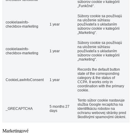
súborov cookie v kategórii
„Funkčné“.
Súbory cookie sa používajú
na uloženie súhlasu
cookielawinfo-
1 year
používateľa s ukladaním
checkbox-marketing
súborov cookie v kategórii
„Marketing“.
Súbory cookie sa používajú
na uloženie súhlasu
cookielawinfo-
1 year
používateľa s ukladaním
checkbox-marketing
súborov cookie v kategórii
„marketing“.
Records the default button
state of the corresponding
category & the status of
CookieLawInfoConsent
1 year
CCPA. It works only in
coordination with the primary
cookie.
Tento súbor cookie nastavuje
služba Google recaptcha na
5 months 27
_GRECAPTCHA
identifikáciu robotov na
days
ochranu webovej stránky pred
škodlivými spamovými útokmi.
Marketingové