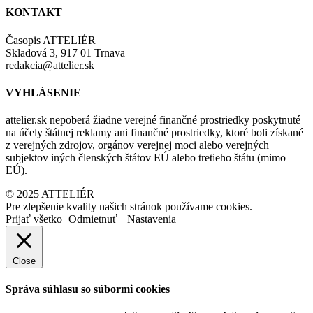
KONTAKT
Časopis ATTELIÉR
Skladová 3, 917 01 Trnava
redakcia@attelier.sk
VYHLÁSENIE
attelier.sk nepoberá žiadne verejné finančné prostriedky poskytnuté
na účely štátnej reklamy ani finančné prostriedky, ktoré boli získané
z verejných zdrojov, orgánov verejnej moci alebo verejných
subjektov iných členských štátov EÚ alebo tretieho štátu (mimo
EÚ).
© 2025 ATTELIÉR
Pre zlepšenie kvality našich stránok používame cookies.
Prijať všetko
Odmietnuť
Nastavenia
Close
Správa súhlasu so súbormi cookies