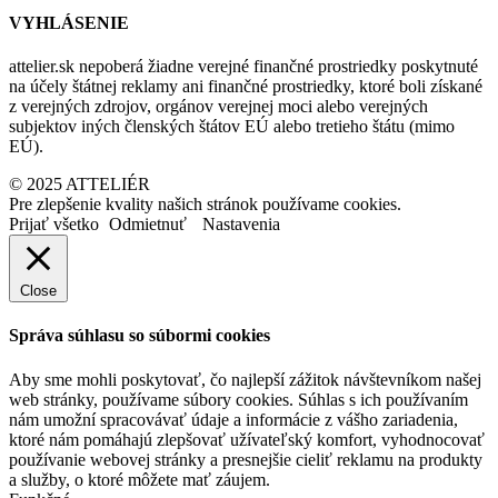
VYHLÁSENIE
attelier.sk nepoberá žiadne verejné finančné prostriedky poskytnuté
na účely štátnej reklamy ani finančné prostriedky, ktoré boli získané
z verejných zdrojov, orgánov verejnej moci alebo verejných
subjektov iných členských štátov EÚ alebo tretieho štátu (mimo
EÚ).
© 2025 ATTELIÉR
Pre zlepšenie kvality našich stránok používame cookies.
Prijať všetko
Odmietnuť
Nastavenia
Close
Správa súhlasu so súbormi cookies
Aby sme mohli poskytovať, čo najlepší zážitok návštevníkom našej
web stránky, používame súbory cookies. Súhlas s ich používaním
nám umožní spracovávať údaje a informácie z vášho zariadenia,
ktoré nám pomáhajú zlepšovať užívateľský komfort, vyhodnocovať
používanie webovej stránky a presnejšie cieliť reklamu na produkty
a služby, o ktoré môžete mať záujem.