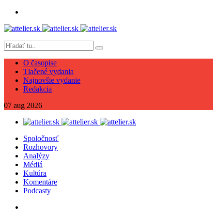
O časopise
Tlačené vydania
Najnovšie vydanie
Redakcia
07
aug
2026
Spoločnosť
Rozhovory
Analýzy
Médiá
Kultúra
Komentáre
Podcasty