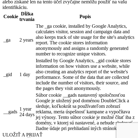
alebo získané len na tento účel zvyčajne nemôžu použiť na vašu
identifikáciu.
Dĺžka
Cookie
Popis
trvania
The _ga cookie, installed by Google Analytics,
calculates visitor, session and campaign data and
also keeps track of site usage for the site's analytics
_ga
2 years
report. The cookie stores information
anonymously and assigns a randomly generated
number to recognize unique visitors.
Installed by Google Analytics, _gid cookie stores
information on how visitors use a website, while
also creating an analytics report of the website's
_gid
1 day
performance. Some of the data that are collected
include the number of visitors, their source, and
the pages they visit anonymously.
Súbor cookie __gads nastavený spoločnosťou
Google je uložený pod doménou DoubleClick a
sleduje, koľkokrát sa používateľom zobrazí
1 year
__gads
reklama, meria úspešnosť kampane a vypočítava
24 days
jej výnosy. Tento súbor cookie je možné čítať iba z
domény, v ktorej sú nastavené, a nebude sledovať
žiadne údaje pri prehliadaní iných stránok.
ULOŽIŤ A PRIJAŤ