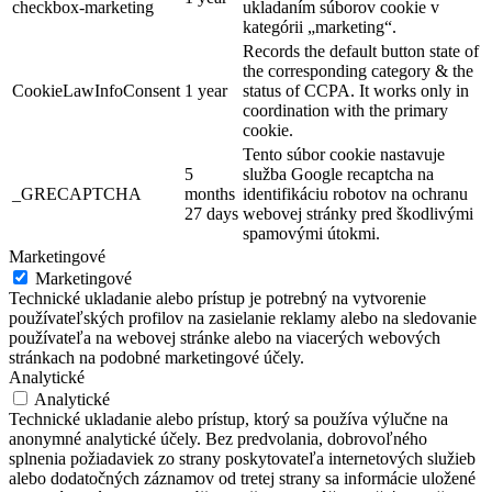
checkbox-marketing
ukladaním súborov cookie v
kategórii „marketing“.
Records the default button state of
the corresponding category & the
CookieLawInfoConsent
1 year
status of CCPA. It works only in
coordination with the primary
cookie.
Tento súbor cookie nastavuje
5
služba Google recaptcha na
_GRECAPTCHA
months
identifikáciu robotov na ochranu
27 days
webovej stránky pred škodlivými
spamovými útokmi.
Marketingové
Marketingové
Technické ukladanie alebo prístup je potrebný na vytvorenie
používateľských profilov na zasielanie reklamy alebo na sledovanie
používateľa na webovej stránke alebo na viacerých webových
stránkach na podobné marketingové účely.
Analytické
Analytické
Technické ukladanie alebo prístup, ktorý sa používa výlučne na
anonymné analytické účely. Bez predvolania, dobrovoľného
splnenia požiadaviek zo strany poskytovateľa internetových služieb
alebo dodatočných záznamov od tretej strany sa informácie uložené