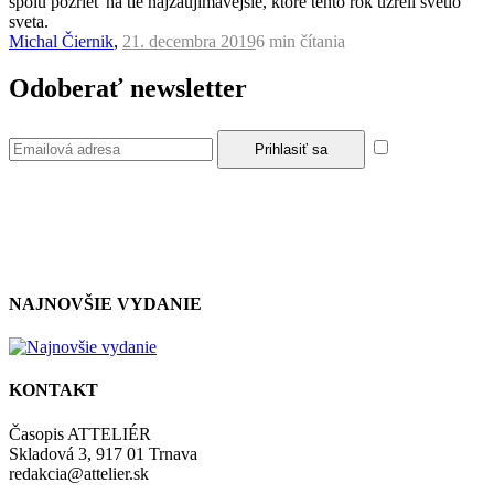
spolu pozrieť na tie najzaujímavejšie, ktoré tento rok uzreli svetlo
sveta.
Michal Čiernik
,
21. decembra 2019
6 min
čítania
Odoberať newsletter
Súhlasím so
zásadami a podmienkami ochrany osobných údajov.
NAJNOVŠIE VYDANIE
KONTAKT
Časopis ATTELIÉR
Skladová 3, 917 01 Trnava
redakcia@attelier.sk