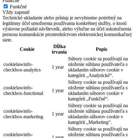
Funkčné
Funkčné
Vždy zapnuté
Technické ukladanie alebo prístup je nevyhnutne potrebný na
legitímny účel umožnenia používania konkrétnej služby, o ktorú
výslovne požiadal návštevník, alebo výlučne na účel uskutočnenia
prenosu komunikácie prostredníctvom elektronickej komunikačnej
siete.
Dĺžka
Cookie
Popis
trvania
Súbory cookie sa používajú na
cookielawinfo-
uloženie súhlasu používateľa s
1 year
checkbox-analytics
ukladaním súborov cookie v
kategórii „Analytické“.
Súbory cookie sa používajú na
cookielawinfo-
uloženie súhlasu používateľa s
1 year
checkbox-functional
ukladaním súborov cookie v
kategórii „Funkčné“.
Súbory cookie sa používajú na
cookielawinfo-
uloženie súhlasu používateľa s
1 year
checkbox-marketing
ukladaním súborov cookie v
kategórii „Marketing“.
Súbory cookie sa používajú na
cookielawinfo-
uloženie súhlasu používateľa s
1 year