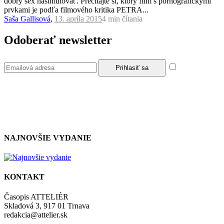
dobrý sex nasimulovať. Prečítajte si, ktorý film s pornografickými
prvkami je podľa filmového kritika PETRA...
Saša Gallisová
,
13. apríla 2015
4 min
čítania
Odoberať newsletter
Súhlasím so
zásadami a podmienkami ochrany osobných údajov.
NAJNOVŠIE VYDANIE
KONTAKT
Časopis ATTELIÉR
Skladová 3, 917 01 Trnava
redakcia@attelier.sk