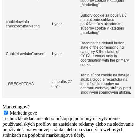
súborov cookie v kategórii
„Marketing“.
Súbory cookie sa používajú
na uloženie súhlasu
cookielawinfo-
1 year
používateľa s ukladaním
checkbox-marketing
súborov cookie v kategórii
„marketing“.
Records the default button
state of the corresponding
category & the status of
CookieLawInfoConsent
1 year
CCPA. It works only in
coordination with the primary
cookie.
Tento súbor cookie nastavuje
služba Google recaptcha na
5 months 27
_GRECAPTCHA
identifikáciu robotov na
days
ochranu webovej stránky pred
škodlivými spamovými útokmi.
Marketingové
Marketingové
Technické ukladanie alebo prístup je potrebný na vytvorenie
používateľských profilov na zasielanie reklamy alebo na sledovanie
používateľa na webovej stránke alebo na viacerých webových
stránkach na podobné marketingové účely.