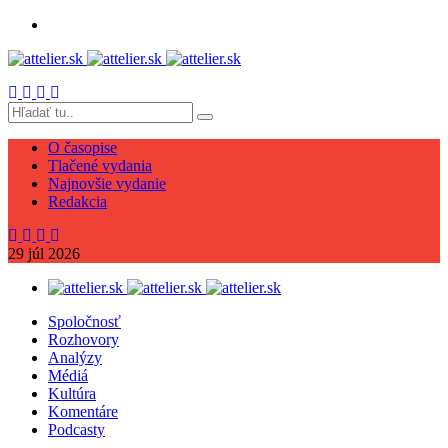
O časopise
Tlačené vydania
Najnovšie vydanie
Redakcia
29
júl
2026
Spoločnosť
Rozhovory
Analýzy
Médiá
Kultúra
Komentáre
Podcasty