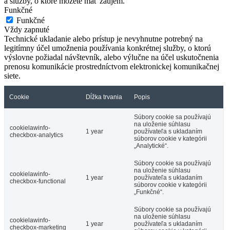
a služby, o ktoré môžete mať záujem.
Funkčné
Funkčné
Vždy zapnuté
Technické ukladanie alebo prístup je nevyhnutne potrebný na
legitímny účel umožnenia používania konkrétnej služby, o ktorú
výslovne požiadal návštevník, alebo výlučne na účel uskutočnenia
prenosu komunikácie prostredníctvom elektronickej komunikačnej
siete.
Cookie
Dĺžka trvania
Popis
Súbory cookie sa používajú
na uloženie súhlasu
cookielawinfo-
1 year
používateľa s ukladaním
checkbox-analytics
súborov cookie v kategórii
„Analytické“.
Súbory cookie sa používajú
na uloženie súhlasu
cookielawinfo-
1 year
používateľa s ukladaním
checkbox-functional
súborov cookie v kategórii
„Funkčné“.
Súbory cookie sa používajú
na uloženie súhlasu
cookielawinfo-
1 year
používateľa s ukladaním
checkbox-marketing