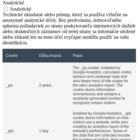
Analytické
Analytické
Technické ukladanie alebo prístup, ktorý sa používa výlučne na
anonymné analytické účely. Bez predvolania, dobrovoľného
splnenia požiadaviek zo strany poskytovateľa internetových služieb
alebo dodatočných záznamov od tretej strany sa informácie uložené
alebo získané len na tento účel zvyčajne nemôžu použiť na vašu
identifikáciu.
Cookie
Dĺžka trvania
Popis
The _ga cookie, installed by
Google Analytics, calculates visitor,
session and campaign data and
also keeps track of site usage for
_ga
2 years
the site's analytics report. The
cookie stores information
anonymously and assigns a
randomly generated number to
recognize unique visitors.
Installed by Google Analytics, _gid
cookie stores information on how
visitors use a website, while also
creating an analytics report of the
_gid
1 day
website's performance. Some of
the data that are collected include
the number of visitors, their source,