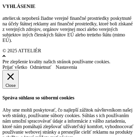
VYHLÁSENIE
attelier.sk nepoberá žiadne verejné finančné prostriedky poskytnuté
na účely štátnej reklamy ani finančné prostriedky, ktoré boli získané
z verejných zdrojov, orgánov verejnej moci alebo verejných
subjektov iných členských štátov EÚ alebo tretieho štátu (mimo
EÚ).
© 2025 ATTELIÉR
Pre zlepšenie kvality našich stránok používame cookies.
Prijať všetko
Odmietnuť
Nastavenia
Close
Správa súhlasu so súbormi cookies
Aby sme mohli poskytovať, čo najlepší zážitok návštevníkom našej
web stránky, používame súbory cookies. Súhlas s ich používaním
nám umožní spracovávať údaje a informácie z vášho zariadenia,
ktoré nám pomáhajú zlepšovať užívateľský komfort, vyhodnocovať
používanie webovej stránky a presnejšie cieliť reklamu na produkty