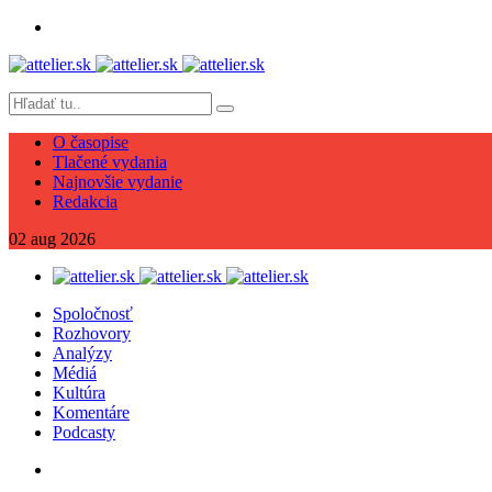
O časopise
Tlačené vydania
Najnovšie vydanie
Redakcia
02
aug
2026
Spoločnosť
Rozhovory
Analýzy
Médiá
Kultúra
Komentáre
Podcasty