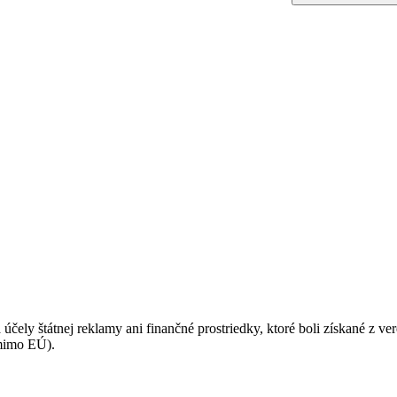
podmienkami ochrany osobných údajov.
 účely štátnej reklamy ani finančné prostriedky, ktoré boli získané z v
(mimo EÚ).