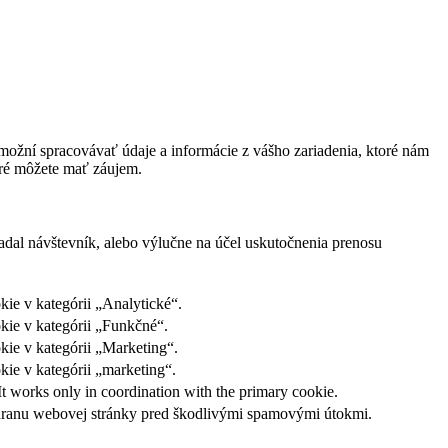
ožní spracovávať údaje a informácie z vášho zariadenia, ktoré nám
oré môžete mať záujem.
adal návštevník, alebo výlučne na účel uskutočnenia prenosu
ie v kategórii „Analytické“.
kie v kategórii „Funkčné“.
kie v kategórii „Marketing“.
ie v kategórii „marketing“.
It works only in coordination with the primary cookie.
ochranu webovej stránky pred škodlivými spamovými útokmi.