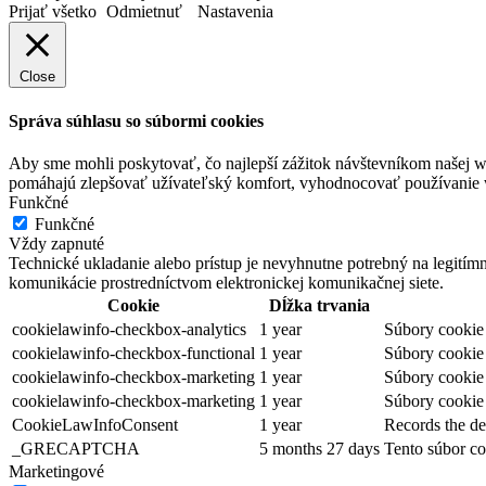
Prijať všetko
Odmietnuť
Nastavenia
Close
Správa súhlasu so súbormi cookies
Aby sme mohli poskytovať, čo najlepší zážitok návštevníkom našej w
pomáhajú zlepšovať užívateľský komfort, vyhodnocovať používanie we
Funkčné
Funkčné
Vždy zapnuté
Technické ukladanie alebo prístup je nevyhnutne potrebný na legitím
komunikácie prostredníctvom elektronickej komunikačnej siete.
Cookie
Dĺžka trvania
cookielawinfo-checkbox-analytics
1 year
Súbory cookie 
cookielawinfo-checkbox-functional
1 year
Súbory cookie 
cookielawinfo-checkbox-marketing
1 year
Súbory cookie 
cookielawinfo-checkbox-marketing
1 year
Súbory cookie 
CookieLawInfoConsent
1 year
Records the de
_GRECAPTCHA
5 months 27 days
Tento súbor co
Marketingové