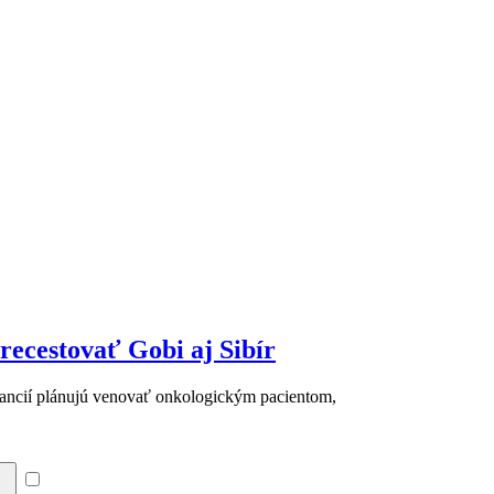
recestovať Gobi aj Sibír
financií plánujú venovať onkologickým pacientom,
Súhlasím so zásadami a