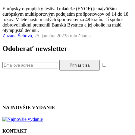
Európsky olympijský festival mládeže (EYOF) je najväčším
európskym multišportovým podujatím pre športovcov od 14 do 18
rokov. V lete hostil mladých športovcov zo 48 krajín. Tí spolu s
dobrovoľníkmi premenili Banskú Bystricu a jej okolie na malú
olympijskú dedinu.
Zuzana Šebová
,
25. januára 2023
8 min
čítania
Odoberať newsletter
Súhlasím so
zásadami a podmienkami ochrany osobných údajov.
NAJNOVŠIE VYDANIE
KONTAKT