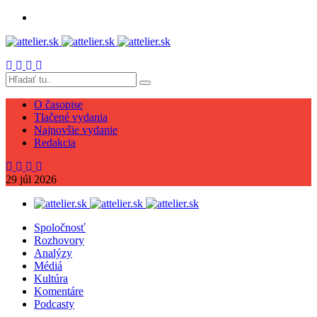
O časopise
Tlačené vydania
Najnovšie vydanie
Redakcia
29
júl
2026
Spoločnosť
Rozhovory
Analýzy
Médiá
Kultúra
Komentáre
Podcasty