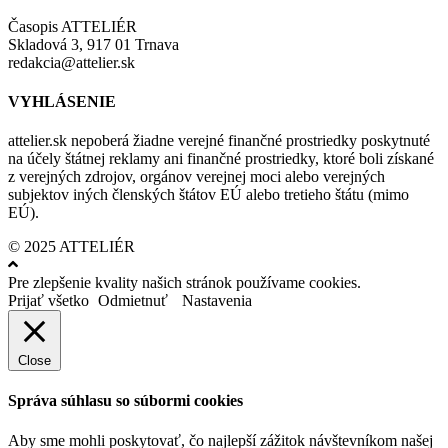
Časopis ATTELIÉR
Skladová 3, 917 01 Trnava
redakcia@attelier.sk
VYHLÁSENIE
attelier.sk nepoberá žiadne verejné finančné prostriedky poskytnuté
na účely štátnej reklamy ani finančné prostriedky, ktoré boli získané
z verejných zdrojov, orgánov verejnej moci alebo verejných
subjektov iných členských štátov EÚ alebo tretieho štátu (mimo
EÚ).
© 2025 ATTELIÉR
Pre zlepšenie kvality našich stránok používame cookies.
Prijať všetko
Odmietnuť
Nastavenia
Close
Správa súhlasu so súbormi cookies
Aby sme mohli poskytovať, čo najlepší zážitok návštevníkom našej