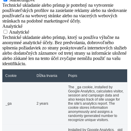
Technické ukladanie alebo prístup je potrebný na vytvorenie
používateľských profilov na zasielanie reklamy alebo na sledovanie
používateľa na webovej stránke alebo na viacerých webových
stránkach na podobné marketingové účely.
Analytické
Analytické
Technické ukladanie alebo prístup, ktorý sa používa výlučne na
anonymné analytické účely. Bez predvolania, dobrovoľného
splnenia požiadaviek zo strany poskytovateľa internetových služieb
alebo dodatočných záznamov od tretej strany sa informácie uložené
alebo získané len na tento účel zvyčajne nemôžu použiť na vašu
identifikáciu.
Cookie
Dĺžka trvania
Popis
The _ga cookie, installed by
Google Analytics, calculates visitor,
session and campaign data and
also keeps track of site usage for
_ga
2 years
the site's analytics report. The
cookie stores information
anonymously and assigns a
randomly generated number to
recognize unique visitors.
Installed by Google Analytics, _gid