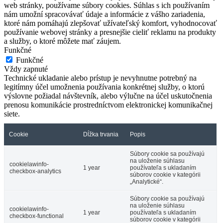
web stránky, používame súbory cookies. Súhlas s ich používaním
nám umožní spracovávať údaje a informácie z vášho zariadenia,
ktoré nám pomáhajú zlepšovať užívateľský komfort, vyhodnocovať
používanie webovej stránky a presnejšie cieliť reklamu na produkty
a služby, o ktoré môžete mať záujem.
Funkčné
Funkčné
Vždy zapnuté
Technické ukladanie alebo prístup je nevyhnutne potrebný na
legitímny účel umožnenia používania konkrétnej služby, o ktorú
výslovne požiadal návštevník, alebo výlučne na účel uskutočnenia
prenosu komunikácie prostredníctvom elektronickej komunikačnej
siete.
Cookie
Dĺžka trvania
Popis
Súbory cookie sa používajú
na uloženie súhlasu
cookielawinfo-
1 year
používateľa s ukladaním
checkbox-analytics
súborov cookie v kategórii
„Analytické“.
Súbory cookie sa používajú
na uloženie súhlasu
cookielawinfo-
1 year
používateľa s ukladaním
checkbox-functional
súborov cookie v kategórii