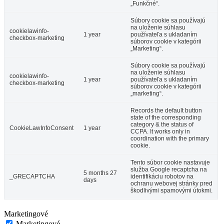
„Funkčné“.
Súbory cookie sa používajú
na uloženie súhlasu
cookielawinfo-
1 year
používateľa s ukladaním
checkbox-marketing
súborov cookie v kategórii
„Marketing“.
Súbory cookie sa používajú
na uloženie súhlasu
cookielawinfo-
1 year
používateľa s ukladaním
checkbox-marketing
súborov cookie v kategórii
„marketing“.
Records the default button
state of the corresponding
category & the status of
CookieLawInfoConsent
1 year
CCPA. It works only in
coordination with the primary
cookie.
Tento súbor cookie nastavuje
služba Google recaptcha na
5 months 27
_GRECAPTCHA
identifikáciu robotov na
days
ochranu webovej stránky pred
škodlivými spamovými útokmi.
Marketingové
Marketingové