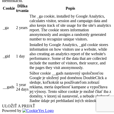
identifikáciu.
Dĺžka
Cookie
Popis
trvania
The _ga cookie, installed by Google Analytics,
calculates visitor, session and campaign data and
also keeps track of site usage for the site's analytics
_ga
2 years
report. The cookie stores information
anonymously and assigns a randomly generated
number to recognize unique visitors.
Installed by Google Analytics, _gid cookie stores
information on how visitors use a website, while
also creating an analytics report of the website's
_gid
1 day
performance. Some of the data that are collected
include the number of visitors, their source, and
the pages they visit anonymously.
Súbor cookie __gads nastavený spoločnosťou
Google je uložený pod doménou DoubleClick a
sleduje, koľkokrát sa používateľom zobrazí
1 year
__gads
reklama, meria úspešnosť kampane a vypočítava
24 days
jej výnosy. Tento súbor cookie je možné čítať iba z
domény, v ktorej sú nastavené, a nebude sledovať
žiadne údaje pri prehliadaní iných stránok.
ULOŽIŤ A PRIJAŤ
Powered by