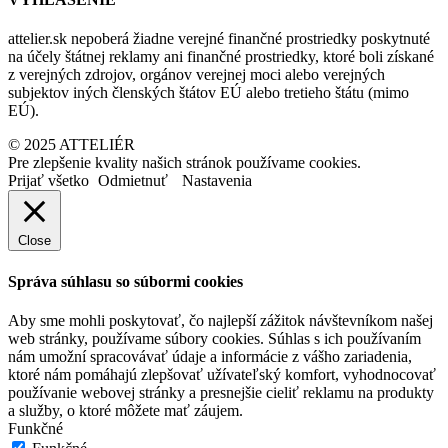
attelier.sk nepoberá žiadne verejné finančné prostriedky poskytnuté
na účely štátnej reklamy ani finančné prostriedky, ktoré boli získané
z verejných zdrojov, orgánov verejnej moci alebo verejných
subjektov iných členských štátov EÚ alebo tretieho štátu (mimo
EÚ).
© 2025 ATTELIÉR
Pre zlepšenie kvality našich stránok používame cookies.
Prijať všetko
Odmietnuť
Nastavenia
Close
Správa súhlasu so súbormi cookies
Aby sme mohli poskytovať, čo najlepší zážitok návštevníkom našej
web stránky, používame súbory cookies. Súhlas s ich používaním
nám umožní spracovávať údaje a informácie z vášho zariadenia,
ktoré nám pomáhajú zlepšovať užívateľský komfort, vyhodnocovať
používanie webovej stránky a presnejšie cieliť reklamu na produkty
a služby, o ktoré môžete mať záujem.
Funkčné