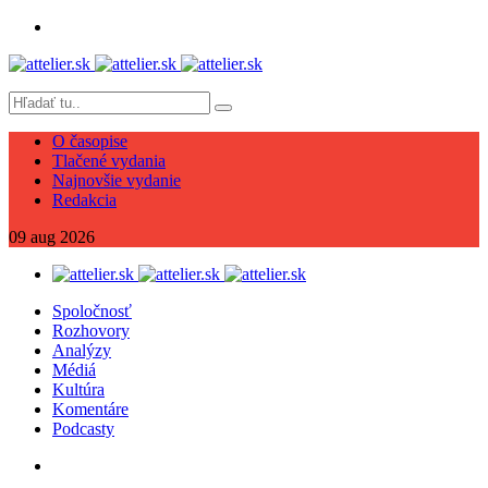
O časopise
Tlačené vydania
Najnovšie vydanie
Redakcia
09
aug
2026
Spoločnosť
Rozhovory
Analýzy
Médiá
Kultúra
Komentáre
Podcasty