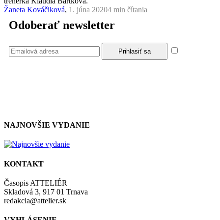
trénerka Klaudia Bartková.
Žaneta Kováčiková
,
1. júna 2020
4 min
čítania
Odoberať newsletter
Súhlasím
so zásadami a podmienkami ochrany osobných údajov.
NAJNOVŠIE VYDANIE
KONTAKT
Časopis ATTELIÉR
Skladová 3, 917 01 Trnava
redakcia@attelier.sk
VYHLÁSENIE