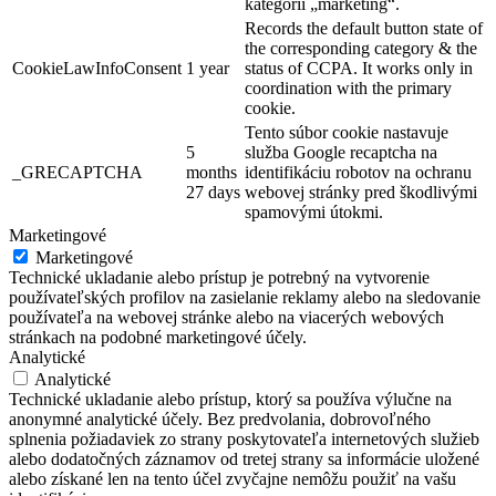
kategórii „marketing“.
Records the default button state of
the corresponding category & the
CookieLawInfoConsent
1 year
status of CCPA. It works only in
coordination with the primary
cookie.
Tento súbor cookie nastavuje
5
služba Google recaptcha na
_GRECAPTCHA
months
identifikáciu robotov na ochranu
27 days
webovej stránky pred škodlivými
spamovými útokmi.
Marketingové
Marketingové
Technické ukladanie alebo prístup je potrebný na vytvorenie
používateľských profilov na zasielanie reklamy alebo na sledovanie
používateľa na webovej stránke alebo na viacerých webových
stránkach na podobné marketingové účely.
Analytické
Analytické
Technické ukladanie alebo prístup, ktorý sa používa výlučne na
anonymné analytické účely. Bez predvolania, dobrovoľného
splnenia požiadaviek zo strany poskytovateľa internetových služieb
alebo dodatočných záznamov od tretej strany sa informácie uložené
alebo získané len na tento účel zvyčajne nemôžu použiť na vašu