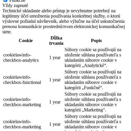
Funkčné
Vždy zapnuté
Technické ukladanie alebo prístup je nevyhnutne potrebný na
legitímny účel umožnenia používania konkrétnej služby, o ktorú
výslovne požiadal návštevník, alebo výlučne na účel uskutočnenia
prenosu komunikácie prostredníctvom elektronickej komunikačnej
siete.
Dĺžka
Cookie
Popis
trvania
Súbory cookie sa používajú na
cookielawinfo-
uloženie súhlasu používateľa s
1 year
checkbox-analytics
ukladaním súborov cookie v
kategórii „Analytické“.
Súbory cookie sa používajú na
cookielawinfo-
uloženie súhlasu používateľa s
1 year
checkbox-functional
ukladaním súborov cookie v
kategórii „Funkčné“.
Súbory cookie sa používajú na
cookielawinfo-
uloženie súhlasu používateľa s
1 year
checkbox-marketing
ukladaním súborov cookie v
kategórii „Marketing“.
Súbory cookie sa používajú na
cookielawinfo-
uloženie súhlasu používateľa s
1 year
checkbox-marketing
ukladaním súborov cookie v