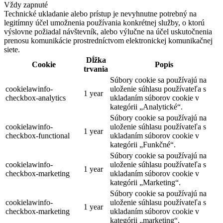
Vždy zapnuté
Technické ukladanie alebo prístup je nevyhnutne potrebný na
legitímny účel umožnenia používania konkrétnej služby, o ktorú
výslovne požiadal návštevník, alebo výlučne na účel uskutočnenia
prenosu komunikácie prostredníctvom elektronickej komunikačnej
siete.
Dĺžka
Cookie
Popis
trvania
Súbory cookie sa používajú na
cookielawinfo-
uloženie súhlasu používateľa s
1 year
checkbox-analytics
ukladaním súborov cookie v
kategórii „Analytické“.
Súbory cookie sa používajú na
cookielawinfo-
uloženie súhlasu používateľa s
1 year
checkbox-functional
ukladaním súborov cookie v
kategórii „Funkčné“.
Súbory cookie sa používajú na
cookielawinfo-
uloženie súhlasu používateľa s
1 year
checkbox-marketing
ukladaním súborov cookie v
kategórii „Marketing“.
Súbory cookie sa používajú na
cookielawinfo-
uloženie súhlasu používateľa s
1 year
checkbox-marketing
ukladaním súborov cookie v
kategórii „marketing“.