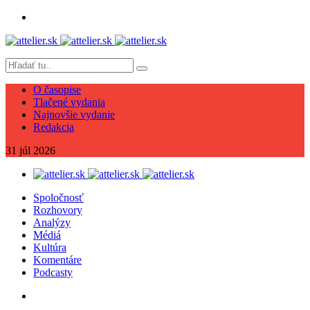
O časopise
Tlačené vydania
Najnovšie vydanie
Redakcia
31
júl
2026
Spoločnosť
Rozhovory
Analýzy
Médiá
Kultúra
Komentáre
Podcasty