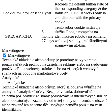
Records the default button state of
the corresponding category & the
CookieLawInfoConsent
1 year
status of CCPA. It works only in
coordination with the primary
cookie.
Tento súbor cookie nastavuje
5
služba Google recaptcha na
_GRECAPTCHA
months
identifikáciu robotov na ochranu
27 days
webovej stránky pred škodlivými
spamovými útokmi.
Marketingové
Marketingové
Technické ukladanie alebo prístup je potrebný na vytvorenie
používateľských profilov na zasielanie reklamy alebo na sledovanie
používateľa na webovej stránke alebo na viacerých webových
stránkach na podobné marketingové účely.
Analytické
Analytické
Technické ukladanie alebo prístup, ktorý sa používa výlučne na
anonymné analytické účely. Bez predvolania, dobrovoľného
splnenia požiadaviek zo strany poskytovateľa internetových služieb
alebo dodatočných záznamov od tretej strany sa informácie uložené
alebo získané len na tento účel zvyčajne nemôžu použiť na vašu
identifikáciu.