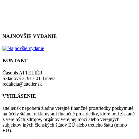
so zásadami a podmienkami ochrany osobných údajov.
NAJNOVŠIE VYDANIE
KONTAKT
Časopis ATTELIÉR
Skladová 3, 917 01 Trnava
redakcia@attelier.sk
VYHLÁSENIE
attelier.sk nepoberá žiadne verejné finančné prostriedky poskytnuté
na účely štátnej reklamy ani finančné prostriedky, ktoré boli získané
z verejných zdrojov, orgánov verejnej moci alebo verejných
subjektov iných členských štátov EÚ alebo tretieho štátu (mimo
EÚ).