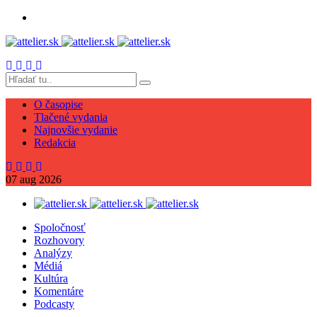
O časopise
Tlačené vydania
Najnovšie vydanie
Redakcia
07
aug
2026
Spoločnosť
Rozhovory
Analýzy
Médiá
Kultúra
Komentáre
Podcasty