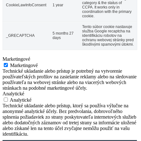
category & the status of
CookieLawInfoConsent
1 year
CCPA. It works only in
coordination with the primary
cookie.
Tento súbor cookie nastavuje
služba Google recaptcha na
5 months 27
_GRECAPTCHA
identifikáciu robotov na
days
ochranu webovej stránky pred
škodlivými spamovými útokmi.
Marketingové
Marketingové
Technické ukladanie alebo prístup je potrebný na vytvorenie
používateľských profilov na zasielanie reklamy alebo na sledovanie
používateľa na webovej stránke alebo na viacerých webových
stránkach na podobné marketingové účely.
Analytické
Analytické
Technické ukladanie alebo prístup, ktorý sa používa výlučne na
anonymné analytické účely. Bez predvolania, dobrovoľného
splnenia požiadaviek zo strany poskytovateľa internetových služieb
alebo dodatočných záznamov od tretej strany sa informácie uložené
alebo získané len na tento účel zvyčajne nemôžu použiť na vašu
identifikáciu.