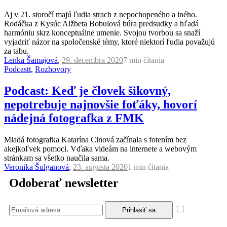
Aj v 21. storočí majú ľudia strach z nepochopeného a iného.
Rodáčka z Kysúc Alžbeta Bobulová búra predsudky a hľadá
harmóniu skrz konceptuálne umenie. Svojou tvorbou sa snaží
vyjadriť názor na spoločenské témy, ktoré niektorí ľudia považujú
za tabu.
Lenka Šamajová
,
29. decembra 2020
7 min
čítania
Podcastt
,
Rozhovory
Podcast: Keď je človek šikovný,
nepotrebuje najnovšie foťáky, hovorí
nádejná fotografka z FMK
Mladá fotografka Katarína Cinová začínala s fotením bez
akejkoľvek pomoci. Vďaka videám na internete a webovým
stránkam sa všetko naučila sama.
Veronika Šulganová
,
23. augusta 2020
1 min
čítania
Odoberať newsletter
Súhlasím