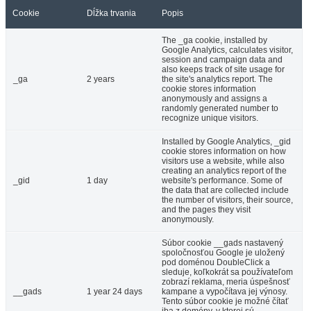
Cookie
Dĺžka trvania
Popis
The _ga cookie, installed by
Google Analytics, calculates visitor,
session and campaign data and
also keeps track of site usage for
_ga
2 years
the site's analytics report. The
cookie stores information
anonymously and assigns a
randomly generated number to
recognize unique visitors.
Installed by Google Analytics, _gid
cookie stores information on how
visitors use a website, while also
creating an analytics report of the
_gid
1 day
website's performance. Some of
the data that are collected include
the number of visitors, their source,
and the pages they visit
anonymously.
Súbor cookie __gads nastavený
spoločnosťou Google je uložený
pod doménou DoubleClick a
sleduje, koľkokrát sa používateľom
zobrazí reklama, meria úspešnosť
__gads
1 year 24 days
kampane a vypočítava jej výnosy.
Tento súbor cookie je možné čítať
iba z domény, v ktorej sú