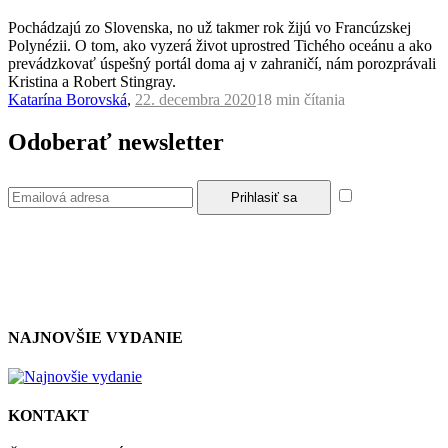
Pochádzajú zo Slovenska, no už takmer rok žijú vo Francúzskej
Polynézii. O tom, ako vyzerá život uprostred Tichého oceánu a ako
prevádzkovať úspešný portál doma aj v zahraničí, nám porozprávali
Kristina a Robert Stingray.
Katarína Borovská
,
22. decembra 2020
18 min
čítania
Odoberať newsletter
Súhlasím so
zásadami a podmienkami ochrany osobných údajov.
NAJNOVŠIE VYDANIE
KONTAKT