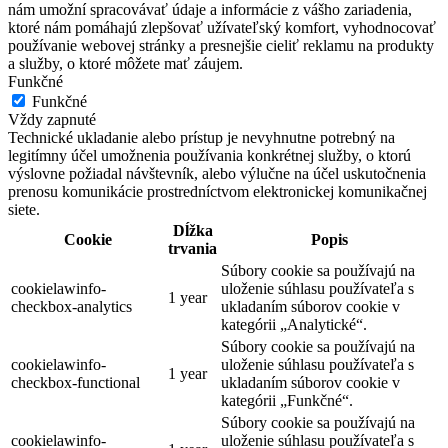
nám umožní spracovávať údaje a informácie z vášho zariadenia,
ktoré nám pomáhajú zlepšovať užívateľský komfort, vyhodnocovať
používanie webovej stránky a presnejšie cieliť reklamu na produkty
a služby, o ktoré môžete mať záujem.
Funkčné
Funkčné
Vždy zapnuté
Technické ukladanie alebo prístup je nevyhnutne potrebný na
legitímny účel umožnenia používania konkrétnej služby, o ktorú
výslovne požiadal návštevník, alebo výlučne na účel uskutočnenia
prenosu komunikácie prostredníctvom elektronickej komunikačnej
siete.
Dĺžka
Cookie
Popis
trvania
Súbory cookie sa používajú na
cookielawinfo-
uloženie súhlasu používateľa s
1 year
checkbox-analytics
ukladaním súborov cookie v
kategórii „Analytické“.
Súbory cookie sa používajú na
cookielawinfo-
uloženie súhlasu používateľa s
1 year
checkbox-functional
ukladaním súborov cookie v
kategórii „Funkčné“.
Súbory cookie sa používajú na
cookielawinfo-
uloženie súhlasu používateľa s