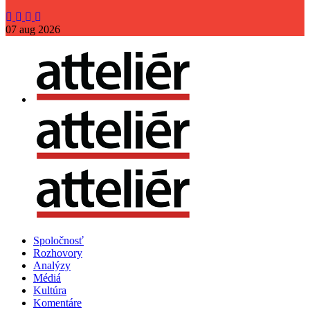
07
aug
2026
Spoločnosť
Rozhovory
Analýzy
Médiá
Kultúra
Komentáre