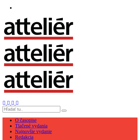
O časopise
Tlačené vydania
Najnovšie vydanie
Redakcia