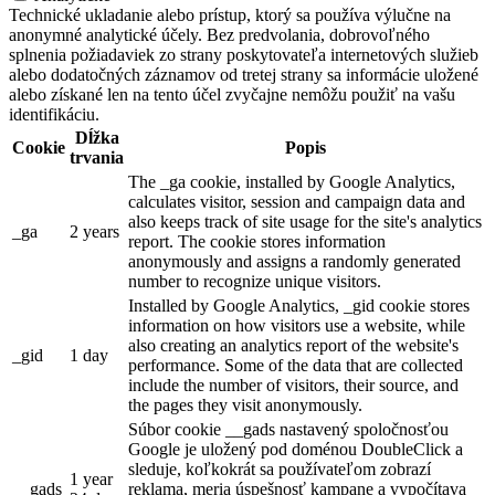
Technické ukladanie alebo prístup, ktorý sa používa výlučne na
anonymné analytické účely. Bez predvolania, dobrovoľného
splnenia požiadaviek zo strany poskytovateľa internetových služieb
alebo dodatočných záznamov od tretej strany sa informácie uložené
alebo získané len na tento účel zvyčajne nemôžu použiť na vašu
identifikáciu.
Dĺžka
Cookie
Popis
trvania
The _ga cookie, installed by Google Analytics,
calculates visitor, session and campaign data and
also keeps track of site usage for the site's analytics
_ga
2 years
report. The cookie stores information
anonymously and assigns a randomly generated
number to recognize unique visitors.
Installed by Google Analytics, _gid cookie stores
information on how visitors use a website, while
also creating an analytics report of the website's
_gid
1 day
performance. Some of the data that are collected
include the number of visitors, their source, and
the pages they visit anonymously.
Súbor cookie __gads nastavený spoločnosťou
Google je uložený pod doménou DoubleClick a
sleduje, koľkokrát sa používateľom zobrazí
1 year
__gads
reklama, meria úspešnosť kampane a vypočítava