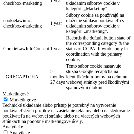
1 year
checkbox-marketing
ukladaním súborov cookie v
kategórii „Marketing“.
Súbory cookie sa používajú na
cookielawinfo-
uloženie súhlasu používateľa s
1 year
checkbox-marketing
ukladaním súborov cookie v
kategórii „marketing“.
Records the default button state of
the corresponding category & the
CookieLawInfoConsent
1 year
status of CCPA. It works only in
coordination with the primary
cookie.
Tento súbor cookie nastavuje
5
služba Google recaptcha na
_GRECAPTCHA
months
identifikáciu robotov na ochranu
27 days
webovej stránky pred škodlivými
spamovými útokmi.
Marketingové
Marketingové
Technické ukladanie alebo prístup je potrebný na vytvorenie
používateľských profilov na zasielanie reklamy alebo na sledovanie
používateľa na webovej stránke alebo na viacerých webových
stránkach na podobné marketingové účely.
Analytické
Analytické