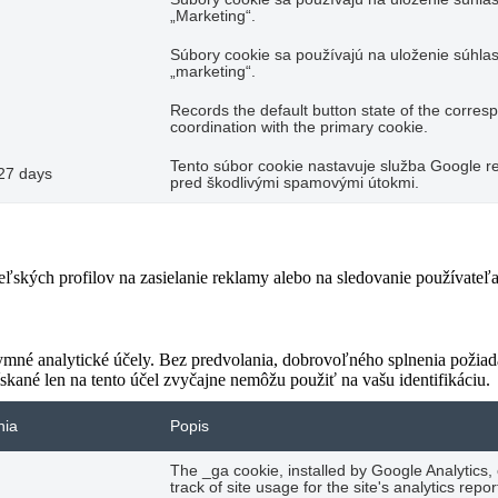
„Marketing“.
Súbory cookie sa používajú na uloženie súhlas
„marketing“.
Records the default button state of the corres
coordination with the primary cookie.
Tento súbor cookie nastavuje služba Google re
27 days
pred škodlivými spamovými útokmi.
teľských profilov na zasielanie reklamy alebo na sledovanie používate
ymné analytické účely. Bez predvolania, dobrovoľného splnenia požiada
skané len na tento účel zvyčajne nemôžu použiť na vašu identifikáciu.
nia
Popis
The _ga cookie, installed by Google Analytics,
track of site usage for the site's analytics re