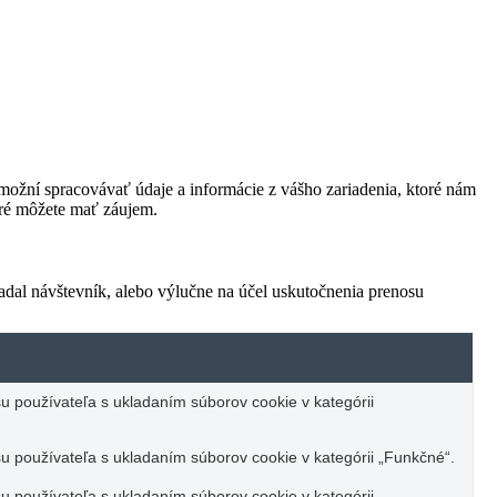
ožní spracovávať údaje a informácie z vášho zariadenia, ktoré nám
oré môžete mať záujem.
adal návštevník, alebo výlučne na účel uskutočnenia prenosu
u používateľa s ukladaním súborov cookie v kategórii
u používateľa s ukladaním súborov cookie v kategórii „Funkčné“.
u používateľa s ukladaním súborov cookie v kategórii