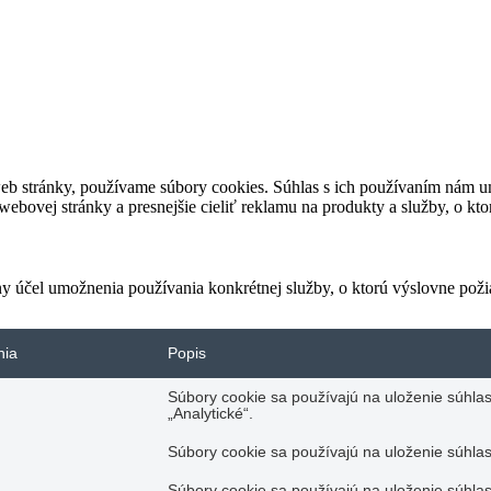
eb stránky, používame súbory cookies. Súhlas s ich používaním nám um
bovej stránky a presnejšie cieliť reklamu na produkty a služby, o kt
ny účel umožnenia používania konkrétnej služby, o ktorú výslovne poži
nia
Popis
Súbory cookie sa používajú na uloženie súhlas
„Analytické“.
Súbory cookie sa používajú na uloženie súhlas
Súbory cookie sa používajú na uloženie súhlas