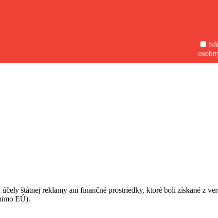
Sú
osobn
 účely štátnej reklamy ani finančné prostriedky, ktoré boli získané z v
(mimo EÚ).