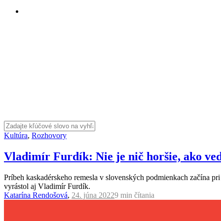
Kultúra
,
Rozhovory
Vladimír Furdík: Nie je nič horšie, ako v
Príbeh kaskadérskeho remesla v slovenských podmienkach začína pri ko
vyrástol aj Vladimír Furdík.
Katarína Rendošová
,
24. júna 2022
9 min
čítania