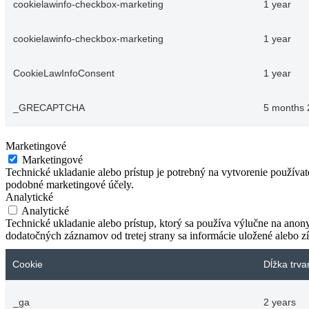
cookielawinfo-checkbox-marketing
1 year
cookielawinfo-checkbox-marketing
1 year
CookieLawInfoConsent
1 year
_GRECAPTCHA
5 months 
Marketingové
Marketingové
Technické ukladanie alebo prístup je potrebný na vytvorenie používa
podobné marketingové účely.
Analytické
Analytické
Technické ukladanie alebo prístup, ktorý sa používa výlučne na anon
dodatočných záznamov od tretej strany sa informácie uložené alebo zí
Cookie
Dĺžka trva
_ga
2 years