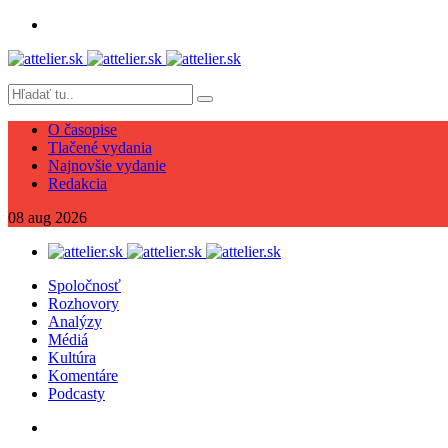
O časopise
Tlačené vydania
Najnovšie vydanie
Redakcia
08
aug
2026
Spoločnosť
Rozhovory
Analýzy
Médiá
Kultúra
Komentáre
Podcasty