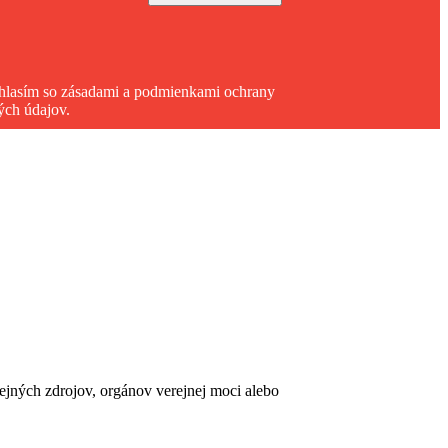
hlasím so zásadami a podmienkami ochrany
ých údajov.
erejných zdrojov, orgánov verejnej moci alebo