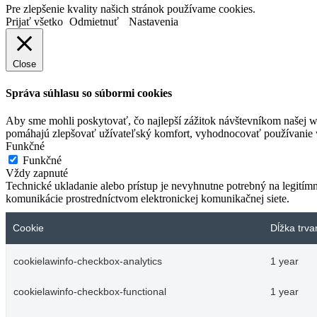
Pre zlepšenie kvality našich stránok používame cookies.
Prijať všetko
Odmietnuť
Nastavenia
Close
Správa súhlasu so súbormi cookies
Aby sme mohli poskytovať, čo najlepší zážitok návštevníkom našej w
pomáhajú zlepšovať užívateľský komfort, vyhodnocovať používanie we
Funkčné
Funkčné
Vždy zapnuté
Technické ukladanie alebo prístup je nevyhnutne potrebný na legitím
komunikácie prostredníctvom elektronickej komunikačnej siete.
Cookie
Dĺžka trva
cookielawinfo-checkbox-analytics
1 year
cookielawinfo-checkbox-functional
1 year