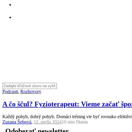
Podcastt
,
Rozhovory
A čo ščul? Fyzioterapeut: Vieme začať špo
Každý pohyb, dobrý pohyb. Domáci tréning vie byť rovnako efektívny 
Zuzana Šebová
,
12. apríla 2024
10 min
čítania
Odoberať newsletter