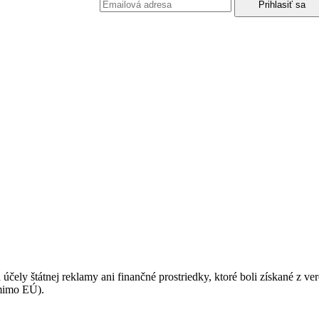
podmienkami ochrany osobných údajov.
 účely štátnej reklamy ani finančné prostriedky, ktoré boli získané z v
(mimo EÚ).