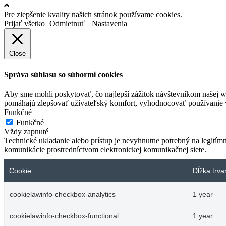
Pre zlepšenie kvality našich stránok používame cookies.
Prijať všetko
Odmietnuť
Nastavenia
Close
Správa súhlasu so súbormi cookies
Aby sme mohli poskytovať, čo najlepší zážitok návštevníkom našej w
pomáhajú zlepšovať užívateľský komfort, vyhodnocovať používanie we
Funkčné
Funkčné
Vždy zapnuté
Technické ukladanie alebo prístup je nevyhnutne potrebný na legitím
komunikácie prostredníctvom elektronickej komunikačnej siete.
Cookie
Dĺžka trva
cookielawinfo-checkbox-analytics
1 year
cookielawinfo-checkbox-functional
1 year