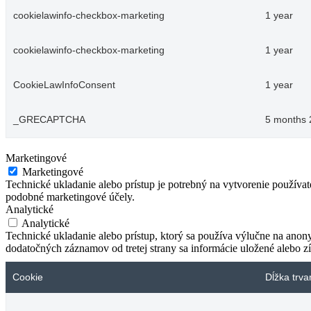
cookielawinfo-checkbox-marketing
1 year
cookielawinfo-checkbox-marketing
1 year
CookieLawInfoConsent
1 year
_GRECAPTCHA
5 months 
Marketingové
Marketingové
Technické ukladanie alebo prístup je potrebný na vytvorenie používa
podobné marketingové účely.
Analytické
Analytické
Technické ukladanie alebo prístup, ktorý sa používa výlučne na anon
dodatočných záznamov od tretej strany sa informácie uložené alebo zí
Cookie
Dĺžka trva