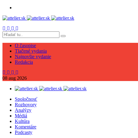
O časopise
Tlačené vydania
Najnovšie vydanie
Redakcia
08
aug
2026
Spoločnosť
Rozhovory
Analýzy
Médiá
Kultúra
Komentáre
Podcasty