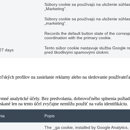
Súbory cookie sa používajú na uloženie súhlas
„Marketing“.
Súbory cookie sa používajú na uloženie súhlas
„marketing“.
Records the default button state of the corres
coordination with the primary cookie.
Tento súbor cookie nastavuje služba Google re
27 days
pred škodlivými spamovými útokmi.
teľských profilov na zasielanie reklamy alebo na sledovanie používate
ymné analytické účely. Bez predvolania, dobrovoľného splnenia požiada
skané len na tento účel zvyčajne nemôžu použiť na vašu identifikáciu.
nia
Popis
The _ga cookie, installed by Google Analytics,