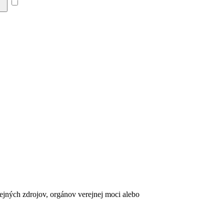
Súhlasím so zásadami a
erejných zdrojov, orgánov verejnej moci alebo