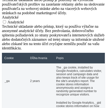
používateľských profilov na zasielanie reklamy alebo na sledovanie
používateľa na webovej stránke alebo na viacerých webových
stránkach na podobné marketingové účely.
Analytické
Analytické
Technické ukladanie alebo prístup, ktorý sa používa výlučne na
anonymné analytické účely. Bez predvolania, dobrovoľného
splnenia požiadaviek zo strany poskytovateľa internetových služieb
alebo dodatočných záznamov od tretej strany sa informácie uložené
alebo získané len na tento účel zvyčajne nemôžu použiť na vašu
identifikáciu.
Cookie
Dĺžka trvania
Popis
The _ga cookie, installed by
Google Analytics, calculates visitor,
session and campaign data and
also keeps track of site usage for
_ga
2 years
the site's analytics report. The
cookie stores information
anonymously and assigns a
randomly generated number to
recognize unique visitors.
Installed by Google Analytics, _gid
cookie stores information on how