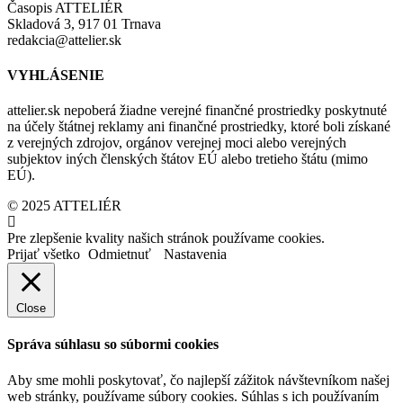
Časopis ATTELIÉR
Skladová 3, 917 01 Trnava
redakcia@attelier.sk
VYHLÁSENIE
attelier.sk nepoberá žiadne verejné finančné prostriedky poskytnuté
na účely štátnej reklamy ani finančné prostriedky, ktoré boli získané
z verejných zdrojov, orgánov verejnej moci alebo verejných
subjektov iných členských štátov EÚ alebo tretieho štátu (mimo
EÚ).
© 2025 ATTELIÉR
Pre zlepšenie kvality našich stránok používame cookies.
Prijať všetko
Odmietnuť
Nastavenia
Close
Správa súhlasu so súbormi cookies
Aby sme mohli poskytovať, čo najlepší zážitok návštevníkom našej
web stránky, používame súbory cookies. Súhlas s ich používaním