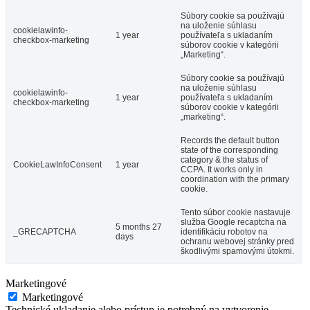
Súbory cookie sa používajú
na uloženie súhlasu
cookielawinfo-
1 year
používateľa s ukladaním
checkbox-marketing
súborov cookie v kategórii
„Marketing“.
Súbory cookie sa používajú
na uloženie súhlasu
cookielawinfo-
1 year
používateľa s ukladaním
checkbox-marketing
súborov cookie v kategórii
„marketing“.
Records the default button
state of the corresponding
category & the status of
CookieLawInfoConsent
1 year
CCPA. It works only in
coordination with the primary
cookie.
Tento súbor cookie nastavuje
služba Google recaptcha na
5 months 27
_GRECAPTCHA
identifikáciu robotov na
days
ochranu webovej stránky pred
škodlivými spamovými útokmi.
Marketingové
Marketingové
Technické ukladanie alebo prístup je potrebný na vytvorenie