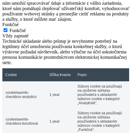
nám umožní spracovávať údaje a informácie z vášho zariadenia,
ktoré nám pomáhajú zlepšovať užívateľský komfort, vyhodnocovať
používanie webovej stránky a presnejšie cieliť reklamu na produkty
a služby, o ktoré môžete mať záujem.
Funkčné
Funkčné
Vždy zapnuté
Technické ukladanie alebo prístup je nevyhnutne potrebný na
legitímny účel umožnenia používania konkrétnej služby, o ktorú
výslovne požiadal návštevník, alebo výlučne na účel uskutočnenia
prenosu komunikácie prostredníctvom elektronickej komunikačnej
siete.
Cookie
Dĺžka trvania
Popis
Súbory cookie sa používajú
na uloženie súhlasu
cookielawinfo-
1 year
používateľa s ukladaním
checkbox-analytics
súborov cookie v kategórii
„Analytické“.
Súbory cookie sa používajú
na uloženie súhlasu
cookielawinfo-
1 year
používateľa s ukladaním
checkbox-functional
súborov cookie v kategórii
„Funkčné“.