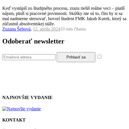
Keď vystúpiš zo študijného procesu, zrazu riešiš reálne veci – platíš
nájom, plníš si pracovné povinnosti. Skúšky nie sú to, čím by si sa
mal nadmerne stresovať, hovorí študent FMK Jakub Kurek, ktorý sa
zúčastnil absolventskej stáže.
Zuzana Šebová
,
12. apríla 2024
10 min
čítania
Odoberať newsletter
Súhlasím so
zásadami a podmienkami ochrany osobných údajov.
NAJNOVŠIE VYDANIE
KONTAKT