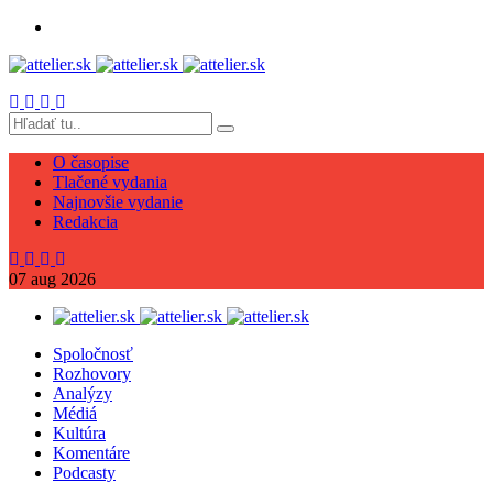
O časopise
Tlačené vydania
Najnovšie vydanie
Redakcia
07
aug
2026
Spoločnosť
Rozhovory
Analýzy
Médiá
Kultúra
Komentáre
Podcasty