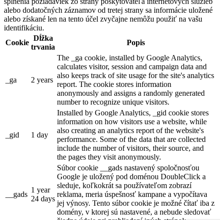
splnenia požiadaviek zo strany poskytovateľa internetových služieb
alebo dodatočných záznamov od tretej strany sa informácie uložené
alebo získané len na tento účel zvyčajne nemôžu použiť na vašu
identifikáciu.
Dĺžka
Cookie
Popis
trvania
The _ga cookie, installed by Google Analytics,
calculates visitor, session and campaign data and
also keeps track of site usage for the site's analytics
_ga
2 years
report. The cookie stores information
anonymously and assigns a randomly generated
number to recognize unique visitors.
Installed by Google Analytics, _gid cookie stores
information on how visitors use a website, while
also creating an analytics report of the website's
_gid
1 day
performance. Some of the data that are collected
include the number of visitors, their source, and
the pages they visit anonymously.
Súbor cookie __gads nastavený spoločnosťou
Google je uložený pod doménou DoubleClick a
sleduje, koľkokrát sa používateľom zobrazí
1 year
__gads
reklama, meria úspešnosť kampane a vypočítava
24 days
jej výnosy. Tento súbor cookie je možné čítať iba z
domény, v ktorej sú nastavené, a nebude sledovať