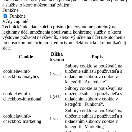
a služby, o ktoré môžete mať záujem.
Funkčné
Funkčné
Vždy zapnuté
Technické ukladanie alebo prístup je nevyhnutne potrebný na
legitímny účel umožnenia používania konkrétnej služby, o ktorú
výslovne požiadal návštevník, alebo výlučne na účel uskutočnenia
prenosu komunikácie prostredníctvom elektronickej komunikačnej
siete.
Dĺžka
Cookie
Popis
trvania
Súbory cookie sa používajú na
cookielawinfo-
uloženie súhlasu používateľa s
1 year
checkbox-analytics
ukladaním súborov cookie v
kategórii „Analytické“.
Súbory cookie sa používajú na
cookielawinfo-
uloženie súhlasu používateľa s
1 year
checkbox-functional
ukladaním súborov cookie v
kategórii „Funkčné“.
Súbory cookie sa používajú na
cookielawinfo-
uloženie súhlasu používateľa s
1 year
checkbox-marketing
ukladaním súborov cookie v
kategórii „Marketing“.