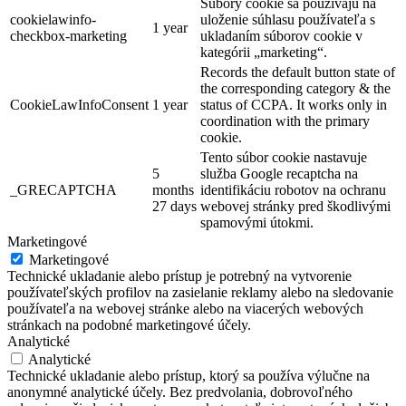
Súbory cookie sa používajú na
cookielawinfo-
uloženie súhlasu používateľa s
1 year
checkbox-marketing
ukladaním súborov cookie v
kategórii „marketing“.
Records the default button state of
the corresponding category & the
CookieLawInfoConsent
1 year
status of CCPA. It works only in
coordination with the primary
cookie.
Tento súbor cookie nastavuje
5
služba Google recaptcha na
_GRECAPTCHA
months
identifikáciu robotov na ochranu
27 days
webovej stránky pred škodlivými
spamovými útokmi.
Marketingové
Marketingové
Technické ukladanie alebo prístup je potrebný na vytvorenie
používateľských profilov na zasielanie reklamy alebo na sledovanie
používateľa na webovej stránke alebo na viacerých webových
stránkach na podobné marketingové účely.
Analytické
Analytické
Technické ukladanie alebo prístup, ktorý sa používa výlučne na
anonymné analytické účely. Bez predvolania, dobrovoľného