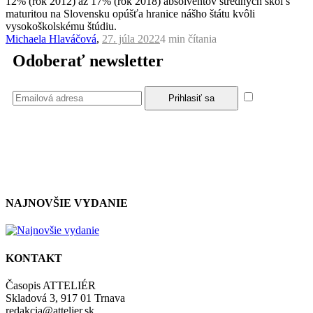
12% (rok 2012) až 17% (rok 2018) absolventov stredných škôl s
maturitou na Slovensku opúšťa hranice nášho štátu kvôli
vysokoškolskému štúdiu.
Michaela Hlaváčová
,
27. júla 2022
4 min
čítania
Odoberať newsletter
Súhlasím
so zásadami a podmienkami ochrany osobných údajov.
NAJNOVŠIE VYDANIE
KONTAKT
Časopis ATTELIÉR
Skladová 3, 917 01 Trnava
redakcia@attelier.sk