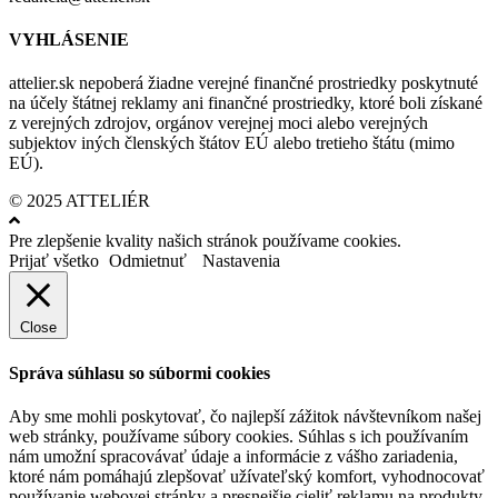
VYHLÁSENIE
attelier.sk nepoberá žiadne verejné finančné prostriedky poskytnuté
na účely štátnej reklamy ani finančné prostriedky, ktoré boli získané
z verejných zdrojov, orgánov verejnej moci alebo verejných
subjektov iných členských štátov EÚ alebo tretieho štátu (mimo
EÚ).
© 2025 ATTELIÉR
Pre zlepšenie kvality našich stránok používame cookies.
Prijať všetko
Odmietnuť
Nastavenia
Close
Správa súhlasu so súbormi cookies
Aby sme mohli poskytovať, čo najlepší zážitok návštevníkom našej
web stránky, používame súbory cookies. Súhlas s ich používaním
nám umožní spracovávať údaje a informácie z vášho zariadenia,
ktoré nám pomáhajú zlepšovať užívateľský komfort, vyhodnocovať
používanie webovej stránky a presnejšie cieliť reklamu na produkty