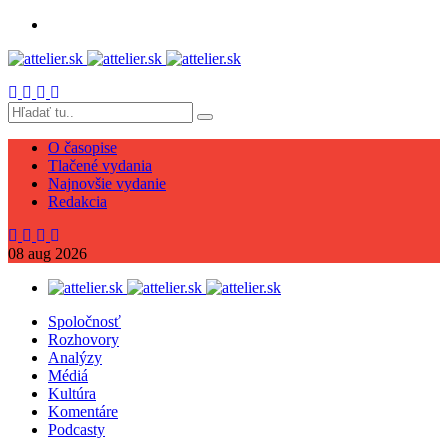
O časopise
Tlačené vydania
Najnovšie vydanie
Redakcia
08
aug
2026
Spoločnosť
Rozhovory
Analýzy
Médiá
Kultúra
Komentáre
Podcasty