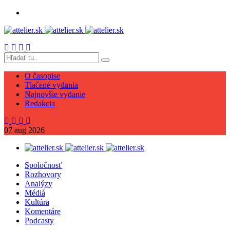
O časopise
Tlačené vydania
Najnovšie vydanie
Redakcia
07
aug
2026
Spoločnosť
Rozhovory
Analýzy
Médiá
Kultúra
Komentáre
Podcasty