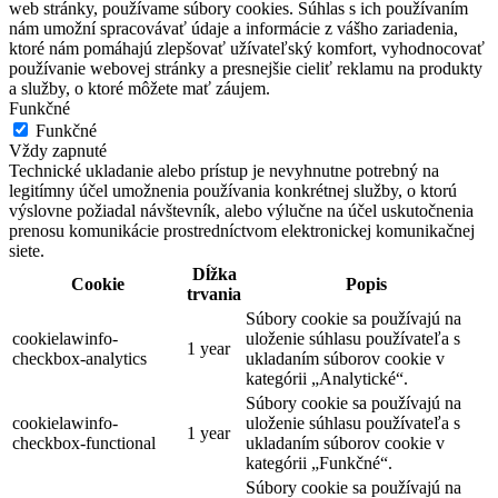
web stránky, používame súbory cookies. Súhlas s ich používaním
nám umožní spracovávať údaje a informácie z vášho zariadenia,
ktoré nám pomáhajú zlepšovať užívateľský komfort, vyhodnocovať
používanie webovej stránky a presnejšie cieliť reklamu na produkty
a služby, o ktoré môžete mať záujem.
Funkčné
Funkčné
Vždy zapnuté
Technické ukladanie alebo prístup je nevyhnutne potrebný na
legitímny účel umožnenia používania konkrétnej služby, o ktorú
výslovne požiadal návštevník, alebo výlučne na účel uskutočnenia
prenosu komunikácie prostredníctvom elektronickej komunikačnej
siete.
Dĺžka
Cookie
Popis
trvania
Súbory cookie sa používajú na
cookielawinfo-
uloženie súhlasu používateľa s
1 year
checkbox-analytics
ukladaním súborov cookie v
kategórii „Analytické“.
Súbory cookie sa používajú na
cookielawinfo-
uloženie súhlasu používateľa s
1 year
checkbox-functional
ukladaním súborov cookie v
kategórii „Funkčné“.
Súbory cookie sa používajú na