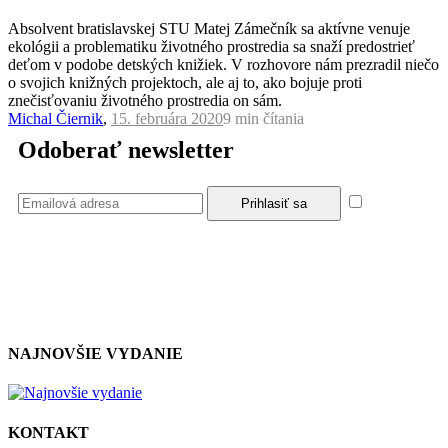
Absolvent bratislavskej STU Matej Zámečník sa aktívne venuje
ekológii a problematiku životného prostredia sa snaží predostrieť
deťom v podobe detských knižiek. V rozhovore nám prezradil niečo
o svojich knižných projektoch, ale aj to, ako bojuje proti
znečisťovaniu životného prostredia on sám.
Michal Čiernik
,
15. februára 2020
9 min
čítania
Odoberať newsletter
Súhlasím
so zásadami a podmienkami ochrany osobných údajov.
NAJNOVŠIE VYDANIE
KONTAKT