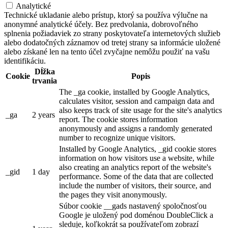
Analytické
Technické ukladanie alebo prístup, ktorý sa používa výlučne na
anonymné analytické účely. Bez predvolania, dobrovoľného
splnenia požiadaviek zo strany poskytovateľa internetových služieb
alebo dodatočných záznamov od tretej strany sa informácie uložené
alebo získané len na tento účel zvyčajne nemôžu použiť na vašu
identifikáciu.
Dĺžka
Cookie
Popis
trvania
The _ga cookie, installed by Google Analytics,
calculates visitor, session and campaign data and
also keeps track of site usage for the site's analytics
_ga
2 years
report. The cookie stores information
anonymously and assigns a randomly generated
number to recognize unique visitors.
Installed by Google Analytics, _gid cookie stores
information on how visitors use a website, while
also creating an analytics report of the website's
_gid
1 day
performance. Some of the data that are collected
include the number of visitors, their source, and
the pages they visit anonymously.
Súbor cookie __gads nastavený spoločnosťou
Google je uložený pod doménou DoubleClick a
sleduje, koľkokrát sa používateľom zobrazí