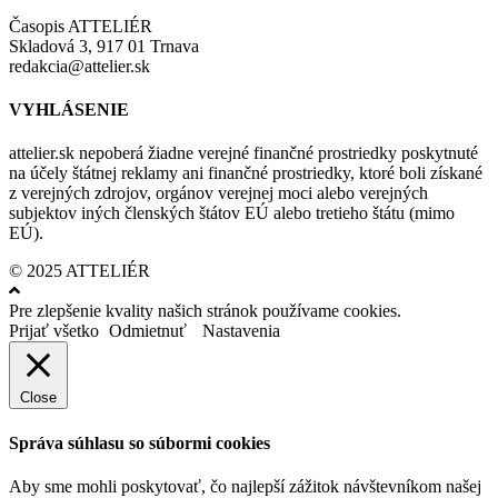
Časopis ATTELIÉR
Skladová 3, 917 01 Trnava
redakcia@attelier.sk
VYHLÁSENIE
attelier.sk nepoberá žiadne verejné finančné prostriedky poskytnuté
na účely štátnej reklamy ani finančné prostriedky, ktoré boli získané
z verejných zdrojov, orgánov verejnej moci alebo verejných
subjektov iných členských štátov EÚ alebo tretieho štátu (mimo
EÚ).
© 2025 ATTELIÉR
Pre zlepšenie kvality našich stránok používame cookies.
Prijať všetko
Odmietnuť
Nastavenia
Close
Správa súhlasu so súbormi cookies
Aby sme mohli poskytovať, čo najlepší zážitok návštevníkom našej