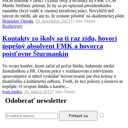
Počas diskusie v rámci Týždňa vedy a techniky na FMK UCM
Martin Strižinec priznal, že by sa po uplynutí prezidentkinho
mandátu chcel vrátiť k vlastnej kreatívnej práci. Nevylúčil tiež
návrat do médií, ale ani to, že zostane pôsobiť na akademickej pôde.
Branislav Oprala
,
18. novembra 2023
11 min
čítania
Rozhovory
Kontakty zo školy sa ti raz zídu, hovorí
úspešný absolvent FMK a hovorca
poisťovne Šturmankin
Vo svojej kariére, ktorú začal už počas štúdia, balansuje medzi
žurnalistikou a PR. Okrem práce v rozhlasovom a televíznom
spravodajstve si stihol vyskúšať hovorcovanie pre dva kolosy z
finančného a kultúrneho odboru. Tvrdí, že bez pokory a úsmevu to
nepôjde. O svojom štúdiu a kariére...
ivan.pasko
,
10. marca 2015
7 min
čítania
Odoberať newsletter
Súhlasím