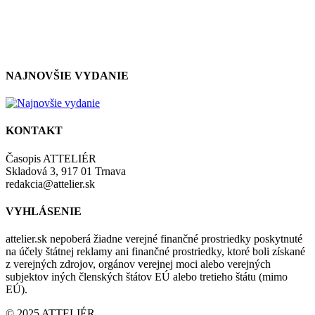
so zásadami a podmienkami ochrany osobných údajov.
NAJNOVŠIE VYDANIE
KONTAKT
Časopis ATTELIÉR
Skladová 3, 917 01 Trnava
redakcia@attelier.sk
VYHLÁSENIE
attelier.sk nepoberá žiadne verejné finančné prostriedky poskytnuté
na účely štátnej reklamy ani finančné prostriedky, ktoré boli získané
z verejných zdrojov, orgánov verejnej moci alebo verejných
subjektov iných členských štátov EÚ alebo tretieho štátu (mimo
EÚ).
© 2025 ATTELIÉR