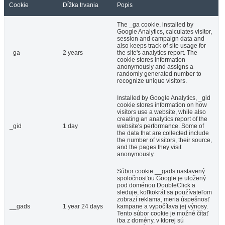
Cookie
Dĺžka trvania
Popis
The _ga cookie, installed by
Google Analytics, calculates visitor,
session and campaign data and
also keeps track of site usage for
_ga
2 years
the site's analytics report. The
cookie stores information
anonymously and assigns a
randomly generated number to
recognize unique visitors.
Installed by Google Analytics, _gid
cookie stores information on how
visitors use a website, while also
creating an analytics report of the
_gid
1 day
website's performance. Some of
the data that are collected include
the number of visitors, their source,
and the pages they visit
anonymously.
Súbor cookie __gads nastavený
spoločnosťou Google je uložený
pod doménou DoubleClick a
sleduje, koľkokrát sa používateľom
zobrazí reklama, meria úspešnosť
__gads
1 year 24 days
kampane a vypočítava jej výnosy.
Tento súbor cookie je možné čítať
iba z domény, v ktorej sú