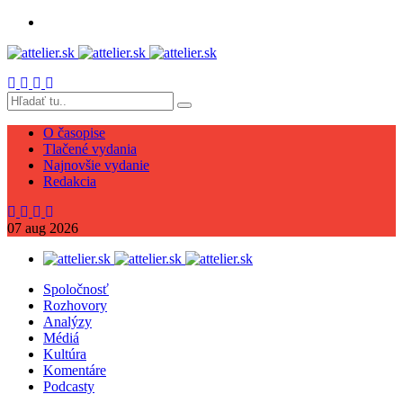
O časopise
Tlačené vydania
Najnovšie vydanie
Redakcia
07
aug
2026
Spoločnosť
Rozhovory
Analýzy
Médiá
Kultúra
Komentáre
Podcasty