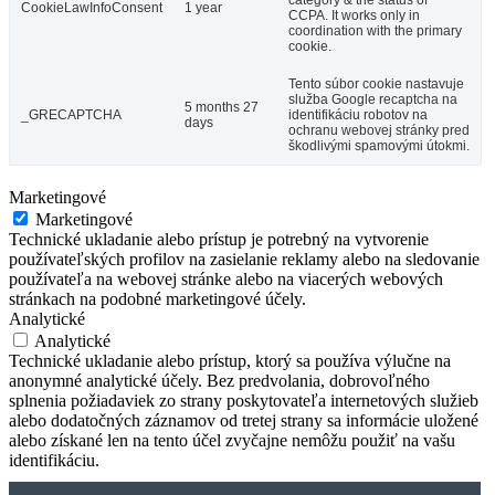
CookieLawInfoConsent
1 year
CCPA. It works only in
coordination with the primary
cookie.
Tento súbor cookie nastavuje
služba Google recaptcha na
5 months 27
_GRECAPTCHA
identifikáciu robotov na
days
ochranu webovej stránky pred
škodlivými spamovými útokmi.
Marketingové
Marketingové
Technické ukladanie alebo prístup je potrebný na vytvorenie
používateľských profilov na zasielanie reklamy alebo na sledovanie
používateľa na webovej stránke alebo na viacerých webových
stránkach na podobné marketingové účely.
Analytické
Analytické
Technické ukladanie alebo prístup, ktorý sa používa výlučne na
anonymné analytické účely. Bez predvolania, dobrovoľného
splnenia požiadaviek zo strany poskytovateľa internetových služieb
alebo dodatočných záznamov od tretej strany sa informácie uložené
alebo získané len na tento účel zvyčajne nemôžu použiť na vašu
identifikáciu.